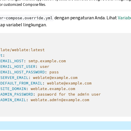
or customized Compose files.
dengan pengaturan Anda. Lihat
Variab
er-compose.override.yml
kap variabel lingkungan.
blate/weblate:latest
nt
:
_EMAIL_HOST
:
smtp.example.com
_EMAIL_HOST_USER
:
user
_EMAIL_HOST_PASSWORD
:
pass
_SERVER_EMAIL
:
weblate@example.com
_DEFAULT_FROM_EMAIL
:
weblate@example.com
_SITE_DOMAIN
:
weblate.example.com
_ADMIN_PASSWORD
:
password for the admin user
_ADMIN_EMAIL
:
weblate.admin@example.com