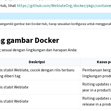
Hub, lihat
https://github.com/WeblateOrg/docker/pkgs/contain
engambil gambar dari Docker Hub, harap sesuaikan konfigurasi untuk menggunaka
ag gambar Docker
ng sesuai dengan lingkungan dan harapan Anda:
Deskripsi
Kasus 
lis stabil Weblate, cocok dengan rilis terbaru
Pembaruan bergu
ng diberi tag
lingkungan prod
Rolling updates 
lis stabil Weblate
year in a produc
Rolling updates 
lis stabil Weblate
release in a pro