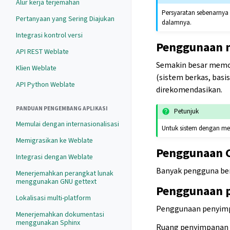
Alur kerja terjemahan
Persyaratan sebenarnya 
Pertanyaan yang Sering Diajukan
dalamnya.
Integrasi kontrol versi
Penggunaan 
API REST Weblate
Semakin besar memor
Klien Weblate
(sistem berkas, bas
API Python Weblate
direkomendasikan.
PANDUAN PENGEMBANG APLIKASI
Petunjuk
Memulai dengan internasionalisasi
Untuk sistem dengan mem
Memigrasikan ke Weblate
Penggunaan 
Integrasi dengan Weblate
Banyak pengguna ber
Menerjemahkan perangkat lunak
menggunakan GNU gettext
Penggunaan 
Lokalisasi multi-platform
Penggunaan penyimpa
Menerjemahkan dokumentasi
menggunakan Sphinx
Ruang penyimpanan y