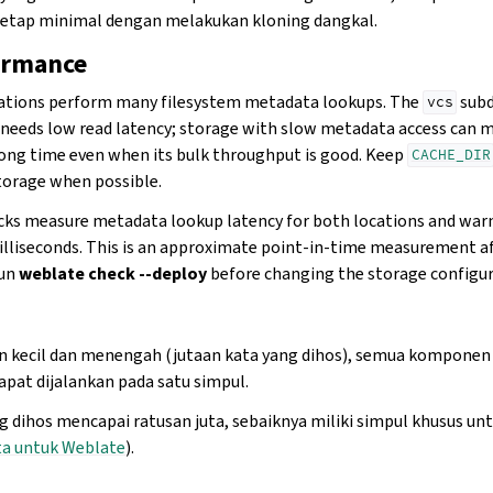
etap minimal dengan melakukan kloning dangkal.
ormance
rations perform many filesystem metadata lookups. The
subd
vcs
needs low read latency; storage with slow metadata access can 
long time even when its bulk throughput is good. Keep
CACHE_DIR
torage when possible.
ks measure metadata lookup latency for both locations and wa
illiseconds. This is an approximate point-in-time measurement af
run
weblate check --deploy
before changing the storage configur
an kecil dan menengah (jutaan kata yang dihos), semua komponen 
dapat dijalankan pada satu simpul.
g dihos mencapai ratusan juta, sebaiknya miliki simpul khusus untu
ta untuk Weblate
).