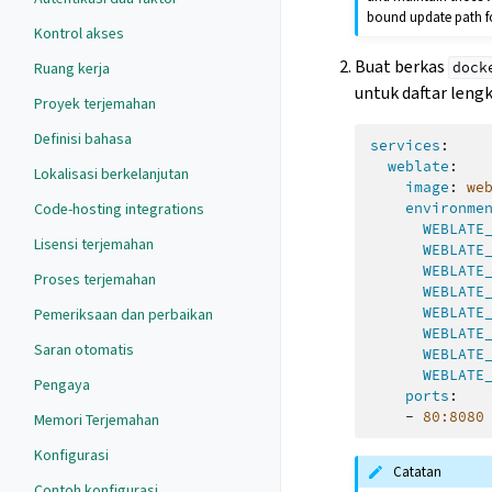
bound update path f
Kontrol akses
Buat berkas
Ruang kerja
dock
untuk daftar leng
Proyek terjemahan
Definisi bahasa
services
:
weblate
:
Lokalisasi berkelanjutan
image
:
we
Code-hosting integrations
environme
WEBLATE
Lisensi terjemahan
WEBLATE
WEBLATE
Proses terjemahan
WEBLATE
WEBLATE
Pemeriksaan dan perbaikan
WEBLATE
Saran otomatis
WEBLATE
WEBLATE
Pengaya
ports
:
-
80:8080
Memori Terjemahan
Konfigurasi
Catatan
Contoh konfigurasi