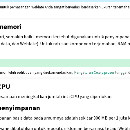
untuk pemasangan Weblate Anda sangat bervariasi berdasarkan ukuran terjemahan
memori
i, semakin baik - memori tersebut digunakan untuk penyimpana
is data, dan Weblate). Untuk ratusan komponen terjemahan, RAM 
ori lebih sedikit dari yang direkomendasikan,
Pengaturan Celery proses tunggal
d
CPU
samaan meningkatkan jumlah inti CPU yang diperlukan.
penyimpanan
nan basis data pada umumnya adalah sekitar 300 MB per 1 juta k
ang dibutuhkan untuk repositori kloning bervariasi, tetapi Web