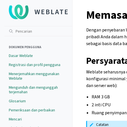
Memasa
Dengan penyebaran W
pribadi Anda dalam h
sebagai basis data 
DOKUMEN PENGGUNA
Dasar Weblate
Persyarat
Registrasi dan profil pengguna
Weblate seharusnya d
Menerjemahkan menggunakan
Weblate
konfigurasi minimal 
dan server web):
Mengunduh dan mengunggah
terjemahan
RAM 3 GB
Glosarium
2 inti CPU
Pemeriksaan dan perbaikan
Ruang penyimpan
Mencari
Catatan