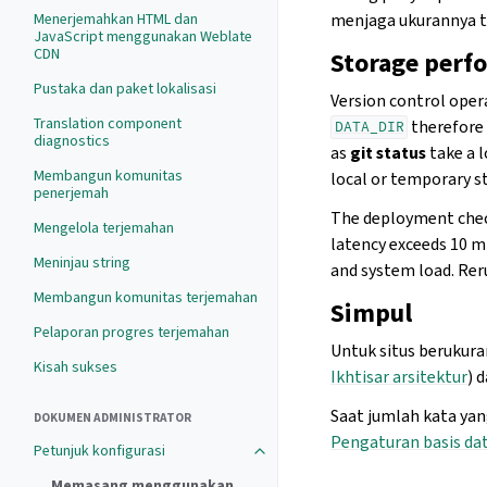
menjaga ukurannya t
Menerjemahkan HTML dan
JavaScript menggunakan Weblate
CDN
Storage perf
Pustaka dan paket lokalisasi
Version control ope
Translation component
therefore 
DATA_DIR
diagnostics
as
git status
take a 
Membangun komunitas
local or temporary s
penerjemah
The deployment chec
Mengelola terjemahan
latency exceeds 10 m
Meninjau string
and system load. Re
Membangun komunitas terjemahan
Simpul
Pelaporan progres terjemahan
Untuk situs berukur
Kisah sukses
Ikhtisar arsitektur
) 
Saat jumlah kata yan
DOKUMEN ADMINISTRATOR
Pengaturan basis da
Petunjuk konfigurasi
Memasang menggunakan