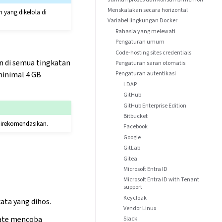
Menskalakan secara horizontal
 yang dikelola di
Variabel lingkungan Docker
Rahasia yang melewati
Pengaturan umum
Code-hosting sites credentials
n di semua tingkatan
Pengaturan saran otomatis
minimal 4 GB
Pengaturan autentikasi
LDAP
GitHub
GitHub Enterprise Edition
Bitbucket
irekomendasikan.
Facebook
Google
GitLab
Gitea
Microsoft Entra ID
Microsoft Entra ID with Tenant
support
Keycloak
ata yang dihos.
Vendor Linux
late mencoba
Slack