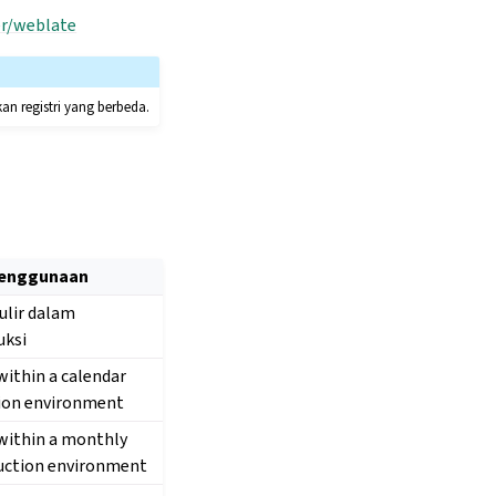
er/weblate
n registri yang berbeda.
penggunaan
lir dalam
uksi
within a calendar
tion environment
within a monthly
duction environment