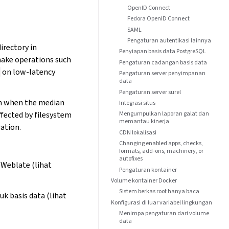
OpenID Connect
Fedora OpenID Connect
SAML
Pengaturan autentikasi lainnya
irectory in
Penyiapan basis data PostgreSQL
make operations such
Pengaturan cadangan basis data
on low-latency
Pengaturan server penyimpanan
data
Pengaturan server surel
rn when the median
Integrasi situs
fected by filesystem
Mengumpulkan laporan galat dan
memantau kinerja
ation.
CDN lokalisasi
Changing enabled apps, checks,
formats, add-ons, machinery, or
autofixes
Weblate (lihat
Pengaturan kontainer
Volume kontainer Docker
Sistem berkas root hanya baca
k basis data (lihat
Konfigurasi di luar variabel lingkungan
Menimpa pengaturan dari volume
data