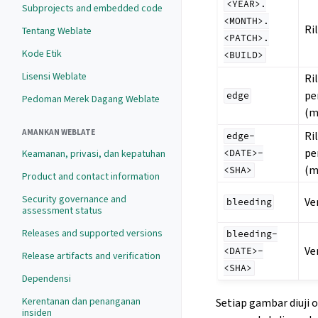
<YEAR>.
Subprojects and embedded code
<MONTH>.
Ri
Tentang Weblate
<PATCH>.
Kode Etik
<BUILD>
Lisensi Weblate
Ri
pe
edge
Pedoman Merek Dagang Weblate
(m
AMANKAN WEBLATE
Ri
edge-
pe
Keamanan, privasi, dan kepatuhan
<DATE>-
(m
<SHA>
Product and contact information
Security governance and
Ve
bleeding
assessment status
Releases and supported versions
bleeding-
Ve
<DATE>-
Release artifacts and verification
<SHA>
Dependensi
Kerentanan dan penanganan
Setiap gambar diuji o
insiden