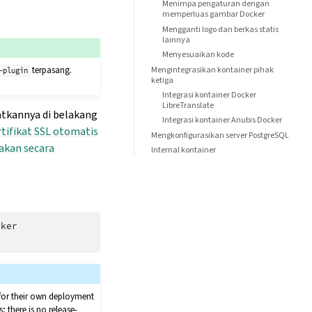
Menimpa pengaturan dengan
memperluas gambar Docker
Mengganti logo dan berkas statis
lainnya
Menyesuaikan kode
Mengintegrasikan kontainer pihak
terpasang.
-plugin
ketiga
Integrasi kontainer Docker
LibreTranslate
tkannya di belakang
Integrasi kontainer Anubis Docker
rtifikat SSL otomatis
Mengkonfigurasikan server PostgreSQL
akan secara
Internal kontainer
for their own deployment
 there is no release-