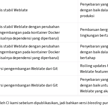
Penyebaran yang 
lis stabil Weblate
dengan baik dal
produksi
lis stabil Weblate dengan perubahan
Pembaruan bergu
ngembangan pada kontainer Docker
lingkungan bert
isalnya dependensi yang diperbarui)
lis stabil Weblate dengan perubahan
Penyebaran yang 
ngembangan pada kontainer Docker
dengan baik dal
isalnya dependensi yang diperbarui)
bertahap
Rolling updates
rsi pengembangan Weblate dari Git
Weblate feature
Penyebaran yang 
rsi pengembangan Weblate dari Git
dengan baik untu
Weblate yang ak
leh CI kami sebelum dipublikasikan, jadi bahkan versi
bleeding
pun