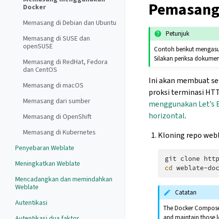
Pemasang
Docker
Memasang di Debian dan Ubuntu
Petunjuk
Memasang di SUSE dan
openSUSE
Contoh berikut mengasu
Silakan periksa dokumen
Memasang di RedHat, Fedora
dan CentOS
Ini akan membuat se
Memasang di macOS
proksi terminasi HT
Memasang dari sumber
menggunakan Let’s 
horizontal
.
Memasang di OpenShift
Memasang di Kubernetes
Kloning repo webl
Penyebaran Weblate
git
clone
htt
Meningkatkan Weblate
cd
Mencadangkan dan memindahkan
Weblate
Catatan
Autentikasi
The Docker Compose f
and maintain those l
Autentikasi dua faktor