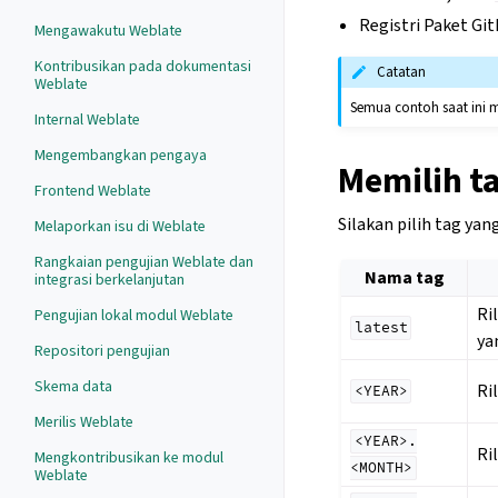
Registri Paket Git
Mengawakutu Weblate
Kontribusikan pada dokumentasi
Catatan
Weblate
Semua contoh saat ini m
Internal Weblate
Mengembangkan pengaya
Memilih t
Frontend Weblate
Silakan pilih tag ya
Melaporkan isu di Weblate
Rangkaian pengujian Weblate dan
Nama tag
integrasi berkelanjutan
Ri
Pengujian lokal modul Weblate
latest
ya
Repositori pengujian
Skema data
Ri
<YEAR>
Merilis Weblate
<YEAR>.
Ri
Mengkontribusikan ke modul
<MONTH>
Weblate