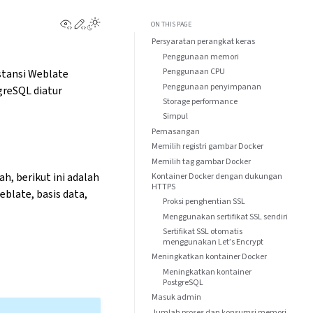
View this page
Edit this page
ON THIS PAGE
Persyaratan perangkat keras
Penggunaan memori
Penggunaan CPU
stansi Weblate
Penggunaan penyimpanan
greSQL diatur
Storage performance
Simpul
Pemasangan
Memilih registri gambar Docker
Memilih tag gambar Docker
h, berikut ini adalah
Kontainer Docker dengan dukungan
HTTPS
blate, basis data,
Proksi penghentian SSL
Menggunakan sertifikat SSL sendiri
Sertifikat SSL otomatis
menggunakan Let’s Encrypt
Meningkatkan kontainer Docker
Meningkatkan kontainer
PostgreSQL
Masuk admin
Jumlah proses dan konsumsi memori