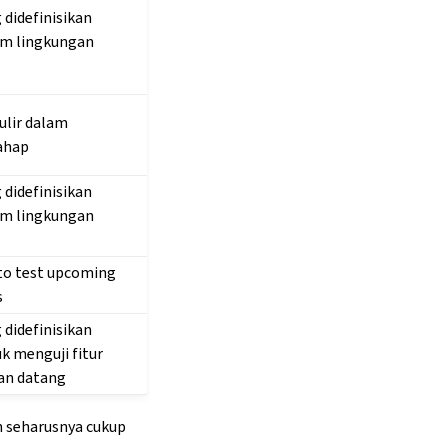
didefinisikan
am lingkungan
lir dalam
ahap
didefinisikan
am lingkungan
 to test upcoming
s
didefinisikan
k menguji fitur
an datang
 seharusnya cukup