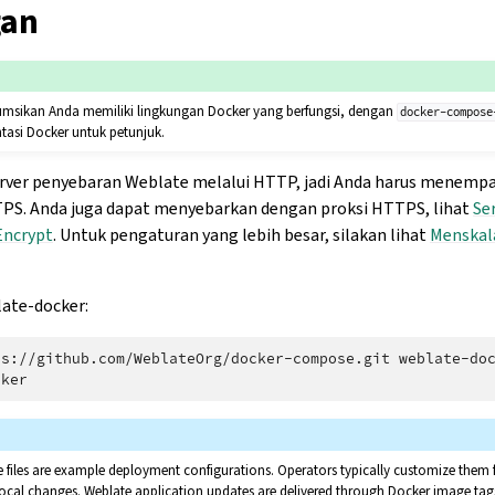
an
msikan Anda memiliki lingkungan Docker yang berfungsi, dengan
docker-compose
tasi Docker untuk petunjuk.
rver penyebaran Weblate melalui HTTP, jadi Anda harus menempa
TPS. Anda juga dapat menyebarkan dengan proksi HTTPS, lihat
Se
Encrypt
. Untuk pengaturan yang lebih besar, silakan lihat
Menskal
ate-docker:
ps://github.com/WeblateOrg/docker-compose.git
iles are example deployment configurations. Operators typically customize them 
ocal changes. Weblate application updates are delivered through Docker image tags;