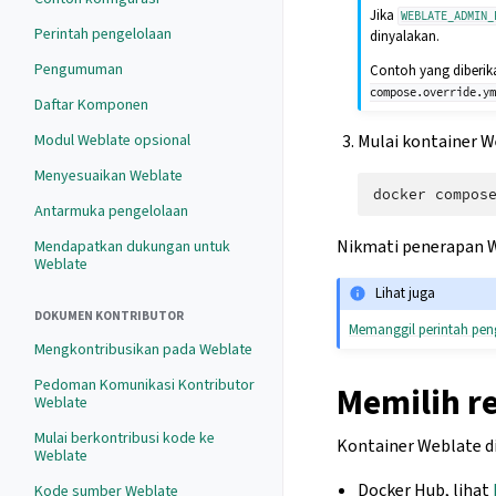
Jika
WEBLATE_ADMIN_
Perintah pengelolaan
dinyalakan.
Pengumuman
Contoh yang diberi
compose.override.y
Daftar Komponen
Mulai kontainer W
Modul Weblate opsional
Menyesuaikan Weblate
docker
compos
Antarmuka pengelolaan
Nikmati penerapan W
Mendapatkan dukungan untuk
Weblate
Lihat juga
DOKUMEN KONTRIBUTOR
Memanggil perintah pen
Mengkontribusikan pada Weblate
Pedoman Komunikasi Kontributor
Memilih r
Weblate
Mulai berkontribusi kode ke
Kontainer Weblate dip
Weblate
Docker Hub, lihat
Kode sumber Weblate