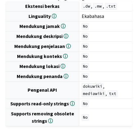
Ekstensi berkas
,
,
.dw
.mw
.txt
Linguality
ⓘ
Ekabahasa
Mendukung jamak
ⓘ
No
Mendukung deskripsi
ⓘ
No
Mendukung penjelasan
ⓘ
No
Mendukung konteks
ⓘ
No
Mendukung lokasi
ⓘ
No
Mendukung penanda
ⓘ
No
,
dokuwiki
Pengenal API
,
mediawiki
txt
Supports read-only strings
ⓘ
No
Supports removing obsolete
No
strings
ⓘ