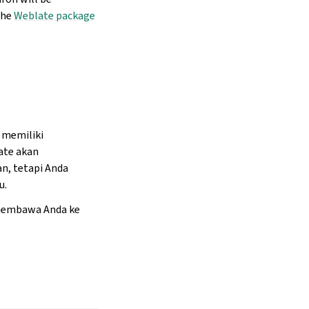
the
Weblate package
 memiliki
ate akan
n, tetapi Anda
u.
 membawa Anda ke