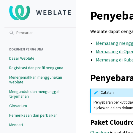
Penyeba
Weblate dapat dengan
Memasang mengg
DOKUMEN PENGGUNA
Memasang di Open
Dasar Weblate
Memasang di Kub
Registrasi dan profil pengguna
Penyebara
Menerjemahkan menggunakan
Weblate
Mengunduh dan mengunggah
Catatan
terjemahan
Penyebaran berikut tid
Glosarium
dijelaskan dalam dokume
Pemeriksaan dan perbaikan
Paket Cloudr
Mencari
Cloudron
is a platfo