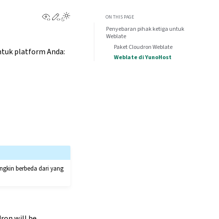
View this page
Edit this page
ON THIS PAGE
Penyebaran pihak ketiga untuk
Weblate
Paket Cloudron Weblate
ntuk platform Anda:
Weblate di YunoHost
ngkin berbeda dari yang
ron will be