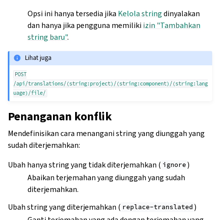
Opsi ini hanya tersedia jika
Kelola string
dinyalakan
dan hanya jika pengguna memiliki
izin "Tambahkan
string baru"
.
Lihat juga
POST
/api/translations/(string:project)/(string:component)/(string:lang
uage)/file/
Penanganan konflik
Mendefinisikan cara menangani string yang diunggah yang
sudah diterjemahkan:
Ubah hanya string yang tidak diterjemahkan (
)
ignore
Abaikan terjemahan yang diunggah yang sudah
diterjemahkan.
Ubah string yang diterjemahkan (
)
replace-translated
Ganti terjemahan yang ada dengan terjemahan yang