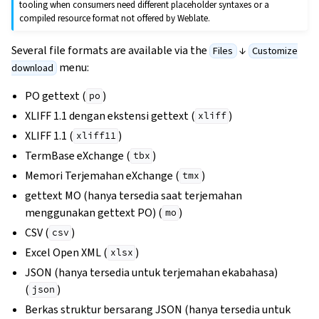
tooling when consumers need different placeholder syntaxes or a
compiled resource format not offered by Weblate.
Several file formats are available via the
↓
Files
Customize
menu:
download
PO gettext (
)
po
XLIFF 1.1 dengan ekstensi gettext (
)
xliff
XLIFF 1.1 (
)
xliff11
TermBase eXchange (
)
tbx
Memori Terjemahan eXchange (
)
tmx
gettext MO (hanya tersedia saat terjemahan
menggunakan gettext PO) (
)
mo
CSV (
)
csv
Excel Open XML (
)
xlsx
JSON (hanya tersedia untuk terjemahan ekabahasa)
(
)
json
Berkas struktur bersarang JSON (hanya tersedia untuk