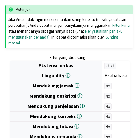
Petunjuk
Jika Anda tidak ingin menerjemahkan string tertentu (misalnya catatan
perubahan), Anda dapat menyembunyikannya menggunakan
Filter kunci
atau menandainya sebagai hanya baca (lihat
Menyesuaikan perilaku
menggunakan penanda
). Ini dapat diotomatisasikan oleh
Sunting
massal
.
Fitur yang didukung
Ekstensi berkas
.txt
Linguality
ⓘ
Ekabahasa
Mendukung jamak
ⓘ
No
Mendukung deskripsi
ⓘ
No
Mendukung penjelasan
ⓘ
No
Mendukung konteks
ⓘ
No
Mendukung lokasi
ⓘ
No
Mendukung penanda
ⓘ
No