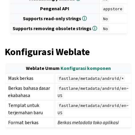
Pengenal API
appstore
Supports read-only strings
ⓘ
No
Supports removing obsolete strings
ⓘ
No
Konfigurasi Weblate
Weblate Umum
Konfigurasi komponen
Mask berkas
fastlane/metadata/android/*
Berkas bahasa dasar
fastlane/metadata/android/en-
ekabahasa
US
Templat untuk
fastlane/metadata/android/en-
terjemahan baru
US
Format berkas
Berkas metadata toko aplikasi