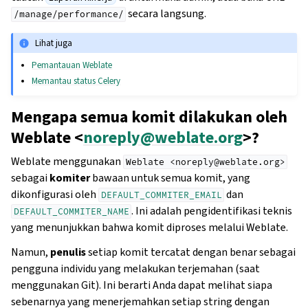
secara langsung.
/manage/performance/
Lihat juga
Pemantauan Weblate
Memantau status Celery
Mengapa semua komit dilakukan oleh
Weblate <
noreply
@
weblate
.
org
>?
Weblate menggunakan
Weblate
<noreply@weblate.org>
sebagai
komiter
bawaan untuk semua komit, yang
dikonfigurasi oleh
dan
DEFAULT_COMMITER_EMAIL
. Ini adalah pengidentifikasi teknis
DEFAULT_COMMITER_NAME
yang menunjukkan bahwa komit diproses melalui Weblate.
Namun,
penulis
setiap komit tercatat dengan benar sebagai
pengguna individu yang melakukan terjemahan (saat
menggunakan Git). Ini berarti Anda dapat melihat siapa
sebenarnya yang menerjemahkan setiap string dengan