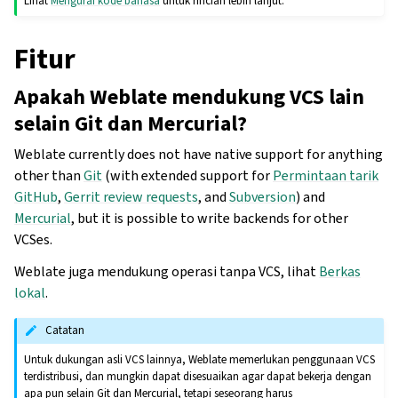
Lihat
Mengurai kode bahasa
untuk rincian lebih lanjut.
Fitur
Apakah Weblate mendukung VCS lain
selain Git dan Mercurial?
Weblate currently does not have native support for anything
other than
Git
(with extended support for
Permintaan tarik
GitHub
,
Gerrit review requests
, and
Subversion
) and
Mercurial
, but it is possible to write backends for other
VCSes.
Weblate juga mendukung operasi tanpa VCS, lihat
Berkas
lokal
.
Catatan
Untuk dukungan asli VCS lainnya, Weblate memerlukan penggunaan VCS
terdistribusi, dan mungkin dapat disesuaikan agar dapat bekerja dengan
apa pun selain Git dan Mercurial, tetapi seseorang harus