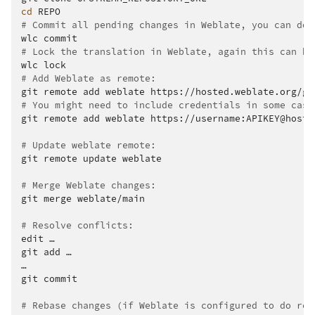
cd
# Commit all pending changes in Weblate, you can do 
wlc
# Lock the translation in Weblate, again this can be
wlc
# Add Weblate as remote:
git
remote
add
weblate
# You might need to include credentials in some case
git
remote
add
weblate
https://username:APIKEY@hoste
# Update weblate remote:
git
remote
update
weblate

# Merge Weblate changes:
git
merge
weblate/main

# Resolve conflicts:
edit
…

git
add
…

…

git
commit

# Rebase changes (if Weblate is configured to do reb