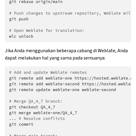
git
rebase
origin/main

# Push changes to upstream repository, Weblate will 
git
push

# Open Weblate for translation:
wlc
Jika Anda menggunakan beberapa cabang di Weblate, Anda
dapat melakukan hal yang sama pada semuanya:
# Add and update Weblate remotes
git
remote
add
weblate-one
https://hosted.weblate.or
git
remote
add
weblate-second
https://hosted.weblate
git
remote
update
weblate-one
weblate-second

# Merge QA_4_7 branch:
git
checkout
QA_4_7

git
merge
weblate-one/QA_4_7

...
# Resolve conflicts
git
commit

# Merge main branch: