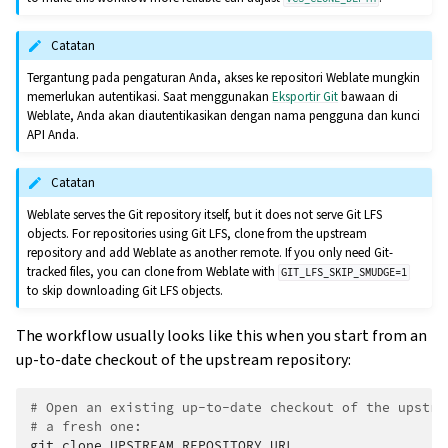
Catatan
Tergantung pada pengaturan Anda, akses ke repositori Weblate mungkin
memerlukan autentikasi. Saat menggunakan
Eksportir Git
bawaan di
Weblate, Anda akan diautentikasikan dengan nama pengguna dan kunci
API Anda.
Catatan
Weblate serves the Git repository itself, but it does not serve Git LFS
objects. For repositories using Git LFS, clone from the upstream
repository and add Weblate as another remote. If you only need Git-
tracked files, you can clone from Weblate with
GIT_LFS_SKIP_SMUDGE=1
to skip downloading Git LFS objects.
The workflow usually looks like this when you start from an
up-to-date checkout of the upstream repository:
# Open an existing up-to-date checkout of the upstre
# a fresh one:
git
clone