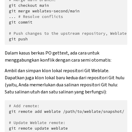
git
checkout
main

git
merge
weblates-second/main

...
# Resolve conflicts
git
commit

# Push changes to the upstream repository, Weblate w
git
Dalam kasus berkas PO gettext, ada cara untuk
menggabungkan konflik dengan cara semi otomatis:
Ambil dan simpan klon lokal repositori Git Weblate.
Dapatkan juga klon lokal baru kedua dari repositori Git hulu
(yaitu, Anda memerlukan dua salinan repositori Git hulu:
Satu salinan utuh dan satu salinan yang berfungsi):
# Add remote:
git
remote
add
weblate
/path/to/weblate/snapshot/

# Update Weblate remote:
git
remote
update
weblate
