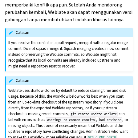
memperbaiki konflik apa pun. Setelah Anda mendorong
perubahan kembali, Weblate akan dapat menggunakan versi
gabungan tanpa membutuhkan tindakan khusus lainnya.
Catatan
If you resolve the conflict in a pull request, merge it with a regular merge
commit. Do not squash merge it. Squash merging creates a new commit
instead of preserving the Weblate commits, so Weblate might not
recognize that its local commits are already included upstream and
might need a repository reset to recover.
Catatan
Weblate uses shallow clones by default to reduce cloning time and disk
usage. Because of this, the workflow below works best when you start
from an up-to-date checkout of the upstream repository. If you clone
directly from the exported Weblate repository, or if your upstream
checkout is missing recent commits,
can
git
remote
update
weblate
fail with errors such as
,
, or
warning:
no
common
commits
bad
revision
missing objects. This does not necessarily mean that Weblate and the
upstream repository have conflicting changes. Administrators who want
to make this workflow more reliable can adjust
.
VCS_CLONE_DEPTH