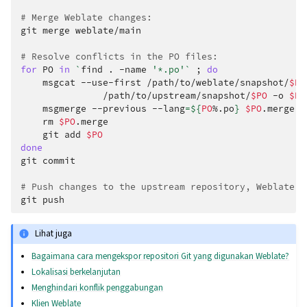
# Merge Weblate changes:
git
merge
weblate/main

# Resolve conflicts in the PO files:
for
PO
in
`
find
.
-name
'*.po'
`
;
do
msgcat
--use-first
/path/to/weblate/snapshot/
$PO
/path/to/upstream/snapshot/
$PO
-o
$PO
msgmerge
--previous
--lang
=
${
PO
%.po
}
$PO
.merge
d
rm
$PO
git
add
$PO
done
git
commit

# Push changes to the upstream repository, Weblate w
git
Lihat juga
Bagaimana cara mengekspor repositori Git yang digunakan Weblate?
Lokalisasi berkelanjutan
Menghindari konflik penggabungan
Klien Weblate