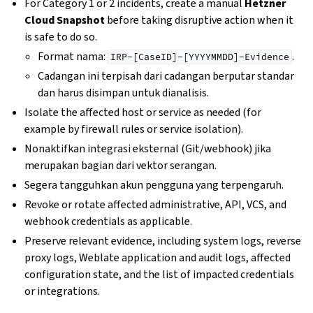
For Category 1 or 2 incidents, create a manual
Hetzner
Cloud Snapshot
before taking disruptive action when it
is safe to do so.
Format nama:
.
IRP-[CaseID]-[YYYYMMDD]-Evidence
Cadangan ini terpisah dari cadangan berputar standar
dan harus disimpan untuk dianalisis.
Isolate the affected host or service as needed (for
example by firewall rules or service isolation).
Nonaktifkan integrasi eksternal (Git/webhook) jika
merupakan bagian dari vektor serangan.
Segera tangguhkan akun pengguna yang terpengaruh.
Revoke or rotate affected administrative, API, VCS, and
webhook credentials as applicable.
Preserve relevant evidence, including system logs, reverse
proxy logs, Weblate application and audit logs, affected
configuration state, and the list of impacted credentials
or integrations.