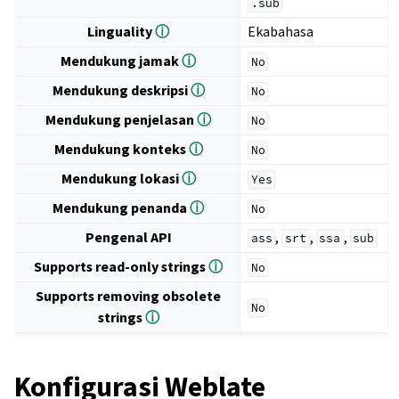
.sub
Linguality
ⓘ
Ekabahasa
Mendukung jamak
ⓘ
No
Mendukung deskripsi
ⓘ
No
Mendukung penjelasan
ⓘ
No
Mendukung konteks
ⓘ
No
Mendukung lokasi
ⓘ
Yes
Mendukung penanda
ⓘ
No
Pengenal API
,
,
,
ass
srt
ssa
sub
Supports read-only strings
ⓘ
No
Supports removing obsolete
No
strings
ⓘ
Konfigurasi Weblate