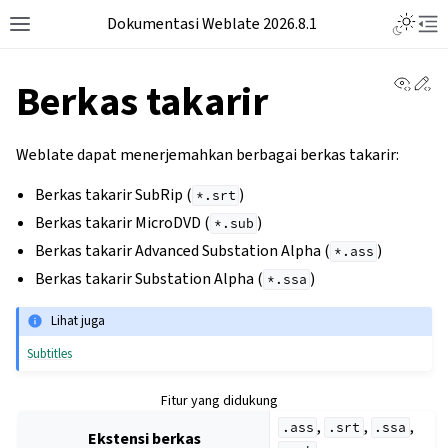
Dokumentasi Weblate 2026.8.1
View 
Ed
Berkas takarir
Weblate dapat menerjemahkan berbagai berkas takarir:
Berkas takarir SubRip (
)
*.srt
Berkas takarir MicroDVD (
)
*.sub
Berkas takarir Advanced Substation Alpha (
)
*.ass
Berkas takarir Substation Alpha (
)
*.ssa
Lihat juga
Subtitles
Fitur yang didukung
,
,
,
.ass
.srt
.ssa
Ekstensi berkas