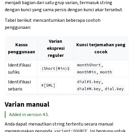
menjadi bagian dari satu grup varian, termasuk string
dengan kunci yang sama persis dengan kunci akar tersebut.
Tabel berikut mencantumkan beberapa contoh
penggunaan:
Varian
Kasus
Kunci terjemahan yang
ekspresi
penggunaan
cocok
reguler
Identifikasi
,
monthShort
(Short|Min)$
sufiks
,
monthMin
month
Identifikasi
,
dial#S.key
#[SML]
sebaris
,
dial#M.key
dial.key
Varian manual
Added in version 4.5.
Anda dapat menautkan string tertentu secara manual
menggunakan penanda
. Ini berguna untuk
variant:SOURCE