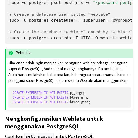
sudo
-u
postgres
psql
postgres
-c
"\password postgre
# Create a database user called "weblate"
sudo
-u
postgres
createuser
--superuser
--pwprompt
w
# Create the database "weblate" owned by "weblate"
sudo
-u
postgres
createdb
-E
UTF8
-O
weblate
Petunjuk
Jika Anda tidak ingin menjadikan pengguna Weblate sebagai pengguna
super di PostgreSQL, Anda dapat menghilangkannya. Dalam hal ini,
Anda harus melakukan beberapa langkah migrasi secara manual karena
pengguna super PostgreSQL dalam skema Weblate akan menggunakan:
CREATE
EXTENSION
IF
NOT
EXISTS
pg_trgm
;
CREATE
EXTENSION
IF
NOT
EXISTS
btree_gin
;
CREATE
EXTENSION
IF
NOT
EXISTS
btree_gist
;
Mengkonfigurasikan Weblate untuk
menggunakan PostgreSQL
Cuplikan
untuk PostgreSQL:
settings.py