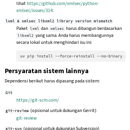
lihat
https://github.com/xmlsec/python-
xmlsec/issues/314
.
lxml
&
xmlsec
libxml2
library
version
mismatch
Paket
dan
harus dibangun berdasarkan
lxml
xmlsec
yang sama. Anda harus membangunnya
libxml2
secara lokal untuk menghindari isu ini:
uv
pip
install
--force-reinstall
--no-binary
xm
Persyaratan sistem lainnya
Dependensi berikut harus dipasang pada sistem:
Git
https://git-scm.com/
(opsional untuk dukungan Gerrit)
git-review
git-review
(opsional untuk dukungan Subversion)
git-svn