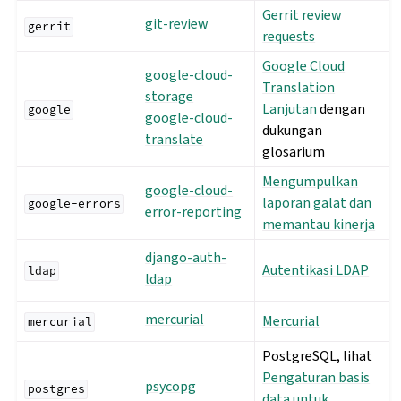
Gerrit review
git-review
gerrit
requests
Google Cloud
google-cloud-
Translation
storage
Lanjutan
dengan
google
google-cloud-
dukungan
translate
glosarium
Mengumpulkan
google-cloud-
laporan galat dan
google-errors
error-reporting
memantau kinerja
django-auth-
Autentikasi LDAP
ldap
ldap
mercurial
Mercurial
mercurial
PostgreSQL, lihat
Pengaturan basis
psycopg
postgres
data untuk