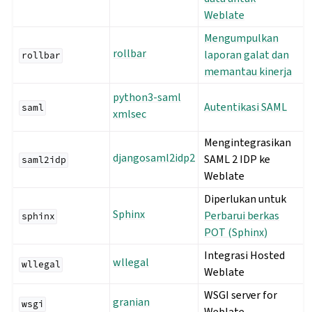
Weblate
Mengumpulkan
rollbar
laporan galat dan
rollbar
memantau kinerja
python3-saml
Autentikasi SAML
saml
xmlsec
Mengintegrasikan
djangosaml2idp2
SAML 2 IDP ke
saml2idp
Weblate
Diperlukan untuk
Sphinx
Perbarui berkas
sphinx
POT (Sphinx)
Integrasi Hosted
wllegal
wllegal
Weblate
WSGI server for
granian
wsgi
Weblate