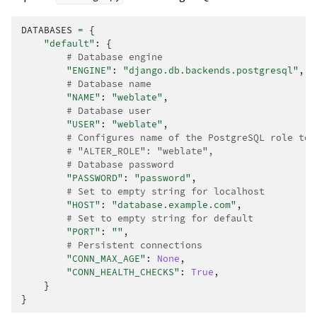
DATABASES
=
{
"default"
:
{
# Database engine
"ENGINE"
:
"django.db.backends.postgresql"
,
# Database name
"NAME"
:
"weblate"
,
# Database user
"USER"
:
"weblate"
,
# Configures name of the PostgreSQL role to 
# "ALTER_ROLE": "weblate",
# Database password
"PASSWORD"
:
"password"
,
# Set to empty string for localhost
"HOST"
:
"database.example.com"
,
# Set to empty string for default
"PORT"
:
""
,
# Persistent connections
"CONN_MAX_AGE"
:
None
,
"CONN_HEALTH_CHECKS"
:
True
,
}
}