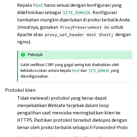
Kepala
Host
harus sesuai dengan konfigurasi yang
didefinisikan sebagai
. Konfigurasi
SITE_DOMAIN
tambahan mungkin diperlukan di proksi terbalik Anda
(misalnya, gunakan
untuk
ProxyPreserveHost
On
Apache atau
dengan
proxy_set_header
Host
$host;
nginx).
Petunjuk
Galat verifikasi CSRF yang gagal sering kali disebabkan oleh
ketidakcocokan antara kepala
Host
dan
yang
SITE_DOMAIN
dikonfigurasikan.
Protokol klien
Tidak melewati protokol yang benar dapat
menyebabkan Weblate terjebak dalam loop
pengalihan saat mencoba meningkatkan klien ke
HTTPS. Pastikan protokol tersebut diekspos dengan
benar oleh proksi terbalik sebagai
X-Forwarded-Proto
.