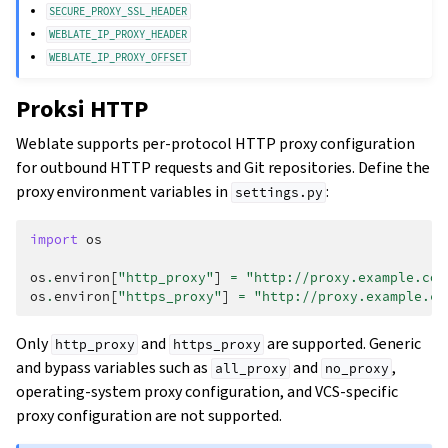
SECURE_PROXY_SSL_HEADER
WEBLATE_IP_PROXY_HEADER
WEBLATE_IP_PROXY_OFFSET
Proksi HTTP
Weblate supports per-protocol HTTP proxy configuration
for outbound HTTP requests and Git repositories. Define the
proxy environment variables in
:
settings.py
import
os
os
.
environ
[
"http_proxy"
]
=
"http://proxy.example.com
os
.
environ
[
"https_proxy"
]
=
"http://proxy.example.co
Only
and
are supported. Generic
http_proxy
https_proxy
and bypass variables such as
and
,
all_proxy
no_proxy
operating-system proxy configuration, and VCS-specific
proxy configuration are not supported.