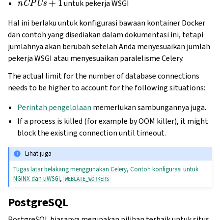
untuk pekerja WSGI
Hal ini berlaku untuk konfigurasi bawaan kontainer Docker
dan contoh yang disediakan dalam dokumentasi ini, tetapi
jumlahnya akan berubah setelah Anda menyesuaikan jumlah
pekerja WSGI atau menyesuaikan paralelisme Celery.
The actual limit for the number of database connections
needs to be higher to account for the following situations:
Perintah pengelolaan
memerlukan sambungannya juga.
If a process is killed (for example by OOM killer), it might
block the existing connection until timeout.
Lihat juga
Tugas latar belakang menggunakan Celery
,
Contoh konfigurasi untuk
NGINX dan uWSGI
,
WEBLATE_WORKERS
PostgreSQL
PostgreSQL biasanya merupakan pilihan terbaik untuk situs