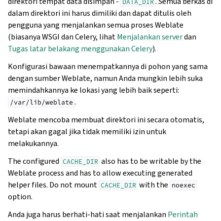
direktori tempat data disimpan -
. Semua berkas di
DATA_DIR
dalam direktori ini harus dimiliki dan dapat ditulis oleh
pengguna yang menjalankan semua proses Weblate
(biasanya WSGI dan Celery, lihat
Menjalankan server
dan
Tugas latar belakang menggunakan Celery
).
Konfigurasi bawaan menempatkannya di pohon yang sama
dengan sumber Weblate, namun Anda mungkin lebih suka
memindahkannya ke lokasi yang lebih baik seperti:
.
/var/lib/weblate
Weblate mencoba membuat direktori ini secara otomatis,
tetapi akan gagal jika tidak memiliki izin untuk
melakukannya.
The configured
also has to be writable by the
CACHE_DIR
Weblate process and has to allow executing generated
helper files. Do not mount
with the
CACHE_DIR
noexec
option.
Anda juga harus berhati-hati saat menjalankan
Perintah