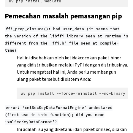
uv
pip
install
Pemecahan masalah pemasangan pip
ffi_prep_closure():
bad
user_data
(it
seems
that
the
version
of
the
libffi
library
seen
at
runtime
is
different
from
the
'ffi.h'
file
seen
at
compile-
time)
Hal ini disebabkan oleh ketidakcocokan paket biner
yang didistribusikan melalui PyPI dengan distribusinya.
Untuk mengatasi hal ini, Anda perlu membangun
ulang paket tersebut di sistem Anda:
uv
pip
install
--force-reinstall
--no-binary
:a
error:
‘xmlSecKeyDataFormatEngine’
undeclared
(first
use
in
this
function);
did
you
mean
‘xmlSecKeyDataFormat’?
Ini adalah isu yang diketahui dari paket xmlsec, silakan