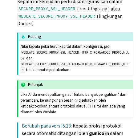
Kepala ini kemudian perlu dikonfigurasikan dalam
(
) atau
SECURE_PROXY_SSL_HEADER
settings.py
(lingkungan
WEBLATE_SECURE_PROXY_SSL_HEADER
Docker).
Penting
Nilai kepala peka huruf kapital dalam konfigurasi, jadi
WEBLATE_SECURE_PROXY_SSL_HEADER=HTTP_X_FORWARDED_PROTO,htt
dan
ps
WEBLATE_SECURE_PROXY_SSL_HEADER=HTTP_X_FORWARDED_PROTO,HTT
tidak dapat dipertukarkan.
PS
Petunjuk
Jika Anda mendapatkan galat "Terlalu banyak pengalihan" dari
peramban, kemungkinan besar ini disebabkan oleh
ketidakcocokan antara protokol aktual (HTTPS) dan apa yang
diamati oleh Weblate.
Berubah pada versi 5.13:
Kepala proksi protokol
secara otomatis ditangani oleh
gunicorn
dalam