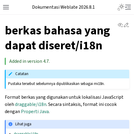
Dokumentasi Weblate 2026.8.1
View 
Ed
berkas bahasa yang
dapat diseret/i18n
Added in version 4.7.
Catatan
Pustaka tersebut sebelumnya dipublikasikan sebagai mi18n.
Format berkas yang digunakan untuk lokalisasi JavaScript
oleh
draggable/i18n
. Secara sintaksis, format ini cocok
dengan
Properti Java
.
Lihat juga
draggable/i18n