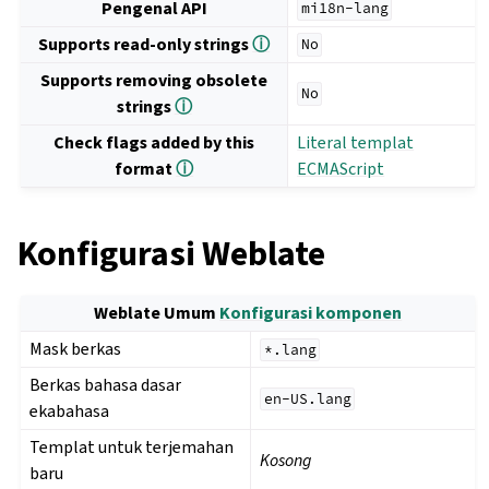
Pengenal API
mi18n-lang
Supports read-only strings
ⓘ
No
Supports removing obsolete
No
strings
ⓘ
Check flags added by this
Literal templat
format
ⓘ
ECMAScript
Konfigurasi Weblate
Weblate Umum
Konfigurasi komponen
Mask berkas
*.lang
Berkas bahasa dasar
en-US.lang
ekabahasa
Templat untuk terjemahan
Kosong
baru