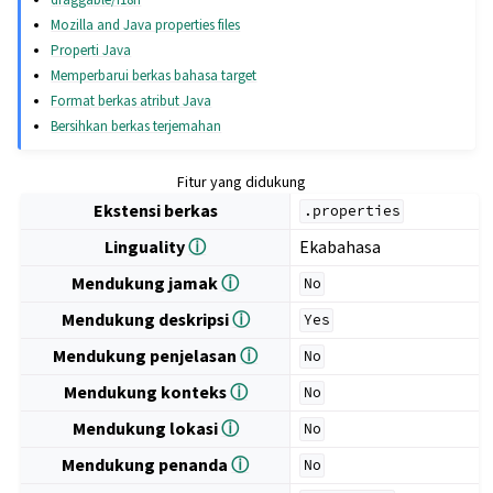
Mozilla and Java properties files
Properti Java
Memperbarui berkas bahasa target
Format berkas atribut Java
Bersihkan berkas terjemahan
Fitur yang didukung
Ekstensi berkas
.properties
Linguality
ⓘ
Ekabahasa
Mendukung jamak
ⓘ
No
Mendukung deskripsi
ⓘ
Yes
Mendukung penjelasan
ⓘ
No
Mendukung konteks
ⓘ
No
Mendukung lokasi
ⓘ
No
Mendukung penanda
ⓘ
No