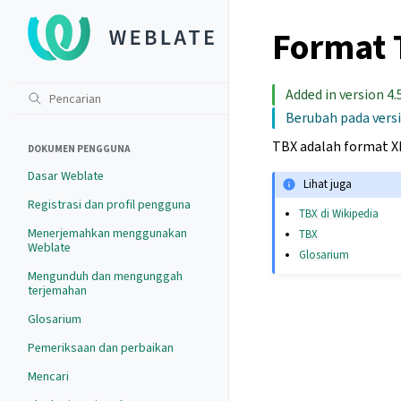
Format 
Added in version 4.5
Berubah pada versi 
TBX adalah format X
DOKUMEN PENGGUNA
Dasar Weblate
Lihat juga
Registrasi dan profil pengguna
TBX di Wikipedia
Menerjemahkan menggunakan
TBX
Weblate
Glosarium
Mengunduh dan mengunggah
terjemahan
Glosarium
Pemeriksaan dan perbaikan
Mencari