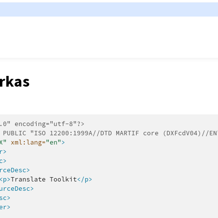
rkas
.0" encoding="utf-8"?>
 PUBLIC "ISO 12200:1999A//DTD MARTIF core (DXFcdV04)//EN
X"
xml:lang=
"en"
>
r>
c>
rceDesc>
<p>
Translate
Toolkit
</p>
urceDesc>
sc>
er>