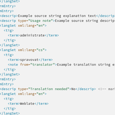
</langSet>
rmEntry>
mEntry>
<descrip>
Example
source
string
explanation
text
</descrip
<descrip
type=
"Usage note"
>
Example
source
string
descrip
<langSet
xml:lang=
"en"
>
<tig>
<term>
administrate
</term>
</tig>
</langSet>
<langSet
xml:lang=
"cs"
>
<tig>
<term>
spravovat
</term>
<note
from=
"translator"
>
Example
translation
string
e
</tig>
</langSet>
rmEntry>
mEntry>
<descrip
type=
"Translation needed"
>
No
</descrip>
<!-- mar
<langSet
xml:lang=
"en"
>
<tig>
<term>
Weblate
</term>
</tig>
</langSet>