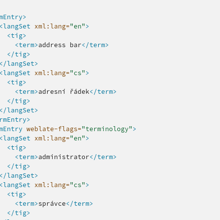
mEntry>
<langSet
xml:lang=
"en"
>
<tig>
<term>
address
bar
</term>
</tig>
</langSet>
<langSet
xml:lang=
"cs"
>
<tig>
<term>
adresní
řádek
</term>
</tig>
</langSet>
rmEntry>
mEntry
weblate-flags=
"terminology"
>
<langSet
xml:lang=
"en"
>
<tig>
<term>
administrator
</term>
</tig>
</langSet>
<langSet
xml:lang=
"cs"
>
<tig>
<term>
správce
</term>
</tig>