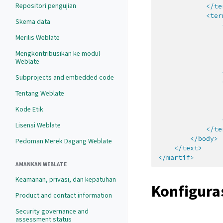
Repositori pengujian
</te
<ter
Skema data
Merilis Weblate
Mengkontribusikan ke modul
Weblate
Subprojects and embedded code
Tentang Weblate
Kode Etik
Lisensi Weblate
</te
</body>
Pedoman Merek Dagang Weblate
</text>
</martif>
AMANKAN WEBLATE
Keamanan, privasi, dan kepatuhan
Konfigura
Product and contact information
Security governance and
assessment status