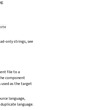
ag.
Note
ad-only strings, see
nt file to a
 the component
 used as the target
ource language,
 duplicate language.