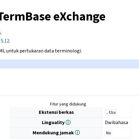
TermBase eXchange
.
5.12.
ML untuk pertukaran data terminologi.
Fitur yang didukung
Ekstensi berkas
.tbx
Linguality
ⓘ
Dwibahasa
Mendukung jamak
ⓘ
No