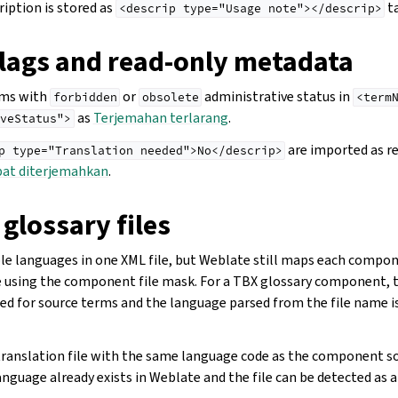
ription is stored as
t
<descrip
type="Usage
note"></descrip>
flags and read-only metadata
rms with
or
administrative status in
forbidden
obsolete
<term
as
Terjemahan terlarang
.
veStatus">
are imported as re
p
type="Translation
needed">No</descrip>
apat diterjemahkan
.
glossary files
le languages in one XML file, but Weblate still maps each compone
e using the component file mask. For a TBX glossary component,
sed for source terms and the language parsed from the file name is
ranslation file with the same language code as the component s
nguage already exists in Weblate and the file can be detected as a