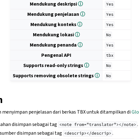
Mendukung deskripsi
ⓘ
Yes
Mendukung penjelasan
ⓘ
Yes
Mendukung konteks
ⓘ
Yes
Mendukung lokasi
ⓘ
No
Mendukung penanda
ⓘ
Yes
Pengenal API
tbx
Supports read-only strings
ⓘ
No
Supports removing obsolete strings
ⓘ
No
n
menyimpan penjelasan dari berkas TBX untuk ditampilkan di
Glo
mahan disimpan sebagai tag
.
<note
from="translator"></note>
 sumber disimpan sebagai tag
.
<descrip></descrip>