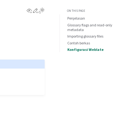
View this page
Edit this page
ON THIS PAGE
Penjelasan
Glossary flags and read-only
metadata
Importing glossary files
Contoh berkas
Konfigurasi Weblate