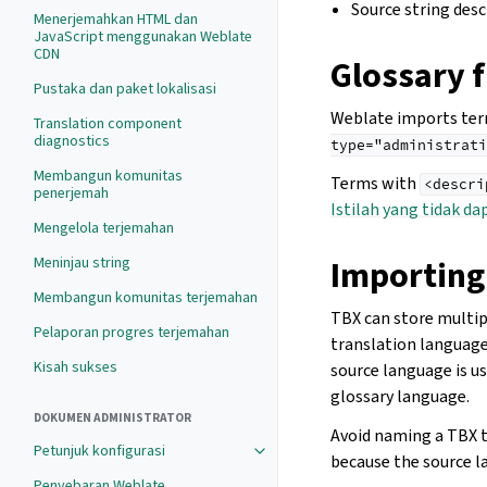
Source string desc
Menerjemahkan HTML dan
JavaScript menggunakan Weblate
CDN
Glossary 
Pustaka dan paket lokalisasi
Weblate imports te
Translation component
diagnostics
type="administrati
Membangun komunitas
Terms with
<descri
penerjemah
Istilah yang tidak d
Mengelola terjemahan
Importing 
Meninjau string
Membangun komunitas terjemahan
TBX can store multip
Pelaporan progres terjemahan
translation languag
Kisah sukses
source language is u
glossary language.
DOKUMEN ADMINISTRATOR
Avoid naming a TBX t
Petunjuk konfigurasi
because the source la
Penyebaran Weblate