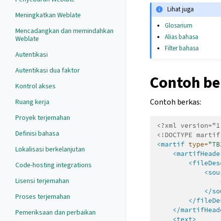
Lihat juga
Meningkatkan Weblate
Glosarium
Mencadangkan dan memindahkan
Alias bahasa
Weblate
Filter bahasa
Autentikasi
Autentikasi dua faktor
Contoh be
Kontrol akses
Contoh berkas:
Ruang kerja
Proyek terjemahan
<?xml version="1
Definisi bahasa
<!DOCTYPE martif
<martif
type=
"TB
Lokalisasi berkelanjutan
<martifHeade
<fileDes
Code-hosting integrations
<sou
Lisensi terjemahan
</so
Proses terjemahan
</fileDe
</martifHead
Pemeriksaan dan perbaikan
<text>