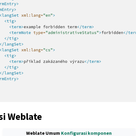
rmEntry>
mEntry>
<langSet
xml:lang=
"en"
>
<tig>
<term>
example
forbidden
term
</term>
<termNote
type=
"administrativeStatus"
>
forbidden
</ter
</tig>
</langSet>
<langSet
xml:lang=
"cs"
>
<tig>
<term>
příklad
zakázaného
výrazu
</term>
</tig>
</langSet>
rmEntry>
si Weblate
Weblate Umum
Konfigurasi komponen