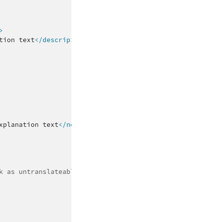
>
tion
text
</descrip>
xplanation
text
</note>
k as untranslateable -->