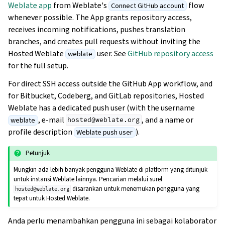
Weblate app
from Weblate's
flow
Connect GitHub account
whenever possible. The App grants repository access,
receives incoming notifications, pushes translation
branches, and creates pull requests without inviting the
Hosted Weblate
user. See
GitHub repository access
weblate
for the full setup.
For direct SSH access outside the GitHub App workflow, and
for Bitbucket, Codeberg, and GitLab repositories, Hosted
Weblate has a dedicated push user (with the username
, e-mail
, and a name or
weblate
hosted@weblate.org
profile description
).
Weblate push user
Petunjuk
Mungkin ada lebih banyak pengguna Weblate di platform yang ditunjuk
untuk instansi Weblate lainnya. Pencarian melalui surel
disarankan untuk menemukan pengguna yang
hosted@weblate.org
tepat untuk Hosted Weblate.
Anda perlu menambahkan pengguna ini sebagai kolaborator