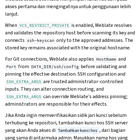
akses pertama dan mengingatnya untuk penggunaan lebih
lanjut.
When
is enabled, Weblate resolves
VCS_RESTRICT_PRIVATE
and validates the repository host before scanning its key and
connects
only to the approved addresses. The
ssh-keyscan
stored key remains associated with the original hostname.
For Git connections, Weblate also applies
and
HostName
from
before validating and
Port
DATA_DIR/ssh/config
pinning the effective destination. SSH configuration and
are trusted administrator-controlled
SSH_EXTRA_ARGS
inputs. They can alter connection routing, and
can override Weblate's address pinning;
SSH_EXTRA_ARGS
administrators are responsible for their effects.
Jika Anda ingin memverifikasikan sidik jari kunci sebelum
terhubung ke repositori, tambahkan kunci hos SSH server
yang akan Anda akses di
, dari bagian
Tambahkan kunci hos
yang sama di antarmuka admin. Masukkan nama hos yang