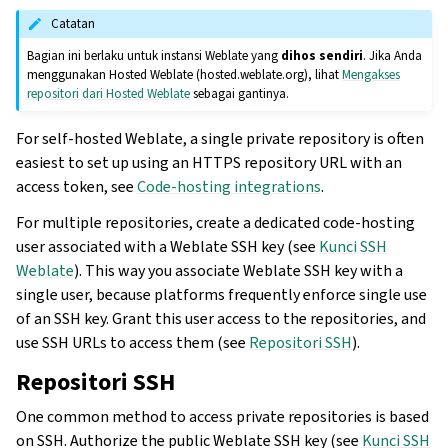
Catatan
Bagian ini berlaku untuk instansi Weblate yang
dihos sendiri
. Jika Anda
menggunakan Hosted Weblate (hosted.weblate.org), lihat
Mengakses
repositori dari Hosted Weblate
sebagai gantinya.
For self-hosted Weblate, a single private repository is often
easiest to set up using an HTTPS repository URL with an
access token, see
Code-hosting integrations
.
For multiple repositories, create a dedicated code-hosting
user associated with a Weblate SSH key (see
Kunci SSH
Weblate
). This way you associate Weblate SSH key with a
single user, because platforms frequently enforce single use
of an SSH key. Grant this user access to the repositories, and
use SSH URLs to access them (see
Repositori SSH
).
Repositori SSH
One common method to access private repositories is based
on SSH. Authorize the public Weblate SSH key (see
Kunci SSH