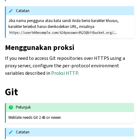
Catatan
Jika nama pengguna atau kata sandi Anda berisi karakter khusus,
karakter tersebut harus dienkodekan URL, misalnya
.
https://user%40example.com:%24password%23@bitbucket.org/…
Menggunakan proksi
If you need to access Git repositories over HTTPS using a
proxy server, configure the per-protocol environment
variables described in
Proksi HTTP
.
Git
Petunjuk
Weblate needs Git 2.46 or newer.
Catatan