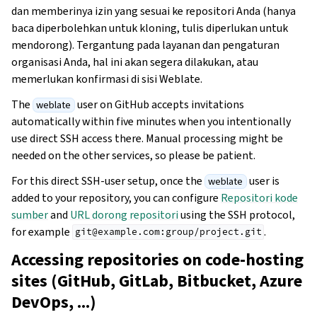
dan memberinya izin yang sesuai ke repositori Anda (hanya
baca diperbolehkan untuk kloning, tulis diperlukan untuk
mendorong). Tergantung pada layanan dan pengaturan
organisasi Anda, hal ini akan segera dilakukan, atau
memerlukan konfirmasi di sisi Weblate.
The
user on GitHub accepts invitations
weblate
automatically within five minutes when you intentionally
use direct SSH access there. Manual processing might be
needed on the other services, so please be patient.
For this direct SSH-user setup, once the
user is
weblate
added to your repository, you can configure
Repositori kode
sumber
and
URL dorong repositori
using the SSH protocol,
for example
.
git@example.com:group/project.git
Accessing repositories on code-hosting
sites (GitHub, GitLab, Bitbucket, Azure
DevOps, ...)