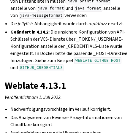
von Drittanbietern müssen
java-printf-format
anstelle von
und
anstelle
java-format
java-format
von
verwenden.
java-messageformat
Die
jellyfish
-Abhängigkeit wurde durch
rapidfuzz
ersetzt.
Geändert in 4.14.2:
Die unsichere Konfiguration von API-
Schlüsseln der VCS-Dienste über _TOKEN/_USERNAME-
Konfiguration anstelle der _CREDENTIALS-Liste wurde
eingestellt. In Docker bitte die passende _HOST-Direktive
hinzufügen. Siehe zum Beispiel
WEBLATE_GITHUB_HOST
und
.
GITHUB_CREDENTIALS
Weblate 4.13.1
Veröffentlicht am 1. Juli 2022.
Nachverfolgungsvorschläge im Verlauf korrigiert.
Das Analysieren von Reverse-Proxy-Informationen von
Cloudflare korrigiert.
Analysefehler sperren die Übersetzung einer