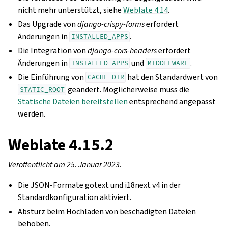
nicht mehr unterstützt, siehe
Weblate 4.14
.
Das Upgrade von
django-crispy-forms
erfordert
Änderungen in
.
INSTALLED_APPS
Die Integration von
django-cors-headers
erfordert
Änderungen in
und
.
INSTALLED_APPS
MIDDLEWARE
Die Einführung von
hat den Standardwert von
CACHE_DIR
geändert. Möglicherweise muss die
STATIC_ROOT
Statische Dateien bereitstellen
entsprechend angepasst
werden.
Weblate 4.15.2
Veröffentlicht am 25. Januar 2023.
Die JSON-Formate gotext und i18next v4 in der
Standardkonfiguration aktiviert.
Absturz beim Hochladen von beschädigten Dateien
behoben.