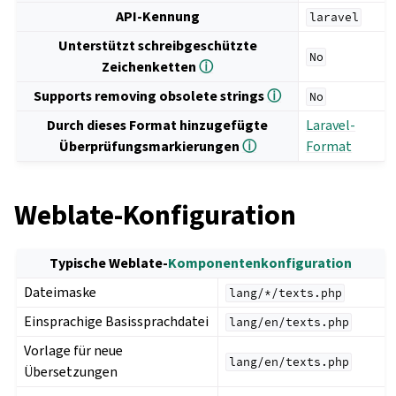
API-Kennung
laravel
Unterstützt schreibgeschützte
No
Zeichenketten
ⓘ
Supports removing obsolete strings
ⓘ
No
Durch dieses Format hinzugefügte
Laravel-
Überprüfungsmarkierungen
ⓘ
Format
Weblate-Konfiguration
Typische Weblate-
Komponentenkonfiguration
Dateimaske
lang/*/texts.php
Einsprachige Basissprachdatei
lang/en/texts.php
Vorlage für neue
lang/en/texts.php
Übersetzungen