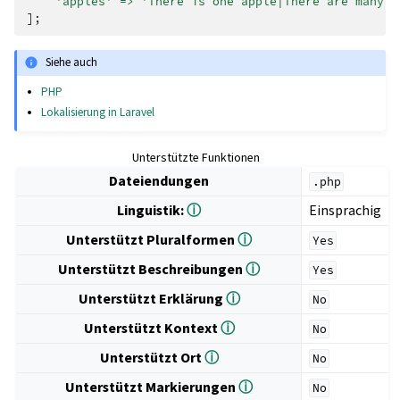
'apples'
=>
'There is one apple|There are many a
];
Siehe auch
PHP
Lokalisierung in Laravel
Unterstützte Funktionen
Dateiendungen
.php
Linguistik:
ⓘ
Einsprachig
Unterstützt Pluralformen
ⓘ
Yes
Unterstützt Beschreibungen
ⓘ
Yes
Unterstützt Erklärung
ⓘ
No
Unterstützt Kontext
ⓘ
No
Unterstützt Ort
ⓘ
No
Unterstützt Markierungen
ⓘ
No