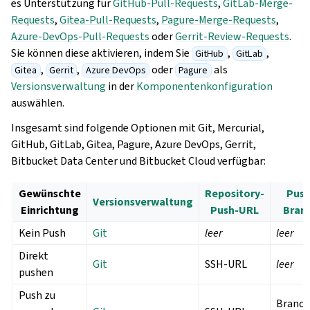
es Unterstützung für
GitHub-Pull-Requests
,
GitLab-Merge-
Requests
,
Gitea-Pull-Requests
,
Pagure-Merge-Requests
,
Azure-DevOps-Pull-Requests
oder
Gerrit-Review-Requests
.
Sie können diese aktivieren, indem Sie
,
,
GitHub
GitLab
,
,
oder
als
Gitea
Gerrit
Azure DevOps
Pagure
Versionsverwaltung
in der
Komponentenkonfiguration
auswählen.
Insgesamt sind folgende Optionen mit Git, Mercurial,
GitHub, GitLab, Gitea, Pagure, Azure DevOps, Gerrit,
Bitbucket Data Center und Bitbucket Cloud verfügbar:
Gewünschte
Repository-
Push
Versionsverwaltung
Einrichtung
Push-URL
Bran
Kein Push
Git
leer
leer
Direkt
Git
SSH-URL
leer
pushen
Push zu
Branch