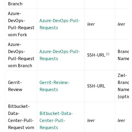
Branch
Azure-
DevOps-
Azure-DevOps-Pull-
leer
leer
Pull-Request
Requests
vom Fork
Azure-
DevOps-
Azure-DevOps-Pull-
Branch
[
1
]
SSH-URL
Pull-Request
Requests
Name
vom Branch
Ziel-
Gerrit-
Gerrit-Review-
Branch
SSH-URL
Review
Requests
Name
(optio
Bitbucket-
Data-
Bitbucket-Data-
Center-Pull-
Center-Pull-
leer
leer
Request vom
Requests