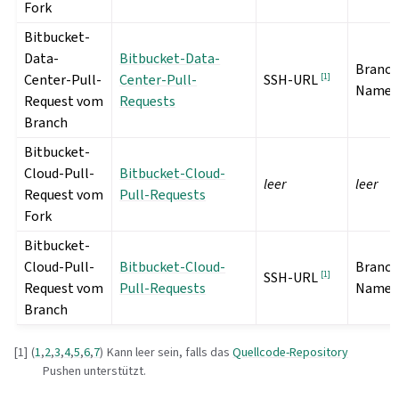
Fork
Bitbucket-
Data-
Bitbucket-Data-
Branch
Center-Pull-
Center-Pull-
[
1
]
SSH-URL
Name
Request vom
Requests
Branch
Bitbucket-
Cloud-Pull-
Bitbucket-Cloud-
leer
leer
Request vom
Pull-Requests
Fork
Bitbucket-
Cloud-Pull-
Bitbucket-Cloud-
Branch
[
1
]
SSH-URL
Request vom
Pull-Requests
Name
Branch
[
1
]
(
1
,
2
,
3
,
4
,
5
,
6
,
7
)
Kann leer sein, falls das
Quellcode-Repository
Pushen unterstützt.