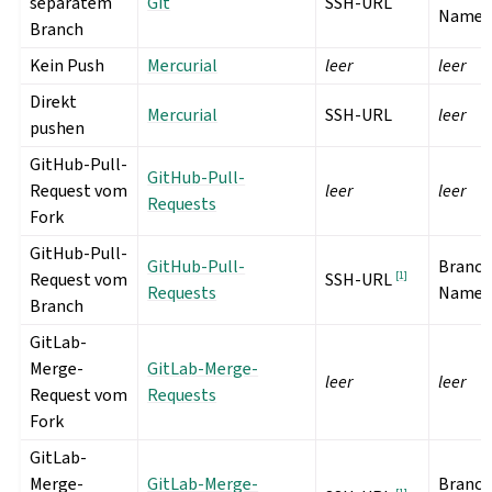
separatem
Git
SSH-URL
Name
Branch
Kein Push
Mercurial
leer
leer
Direkt
Mercurial
SSH-URL
leer
pushen
GitHub-Pull-
GitHub-Pull-
Request vom
leer
leer
Requests
Fork
GitHub-Pull-
GitHub-Pull-
Branch
Request vom
[
1
]
SSH-URL
Requests
Name
Branch
GitLab-
Merge-
GitLab-Merge-
leer
leer
Request vom
Requests
Fork
GitLab-
Merge-
GitLab-Merge-
Branch