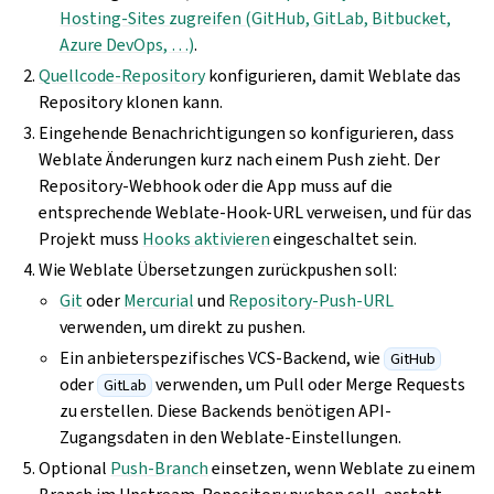
Hosting-Sites zugreifen (GitHub, GitLab, Bitbucket,
Azure DevOps, …)
.
Quellcode-Repository
konfigurieren, damit Weblate das
Repository klonen kann.
Eingehende Benachrichtigungen so konfigurieren, dass
Weblate Änderungen kurz nach einem Push zieht. Der
Repository-Webhook oder die App muss auf die
entsprechende Weblate-Hook-URL verweisen, und für das
Projekt muss
Hooks aktivieren
eingeschaltet sein.
Wie Weblate Übersetzungen zurückpushen soll:
Git
oder
Mercurial
und
Repository-Push-URL
verwenden, um direkt zu pushen.
Ein anbieterspezifisches VCS-Backend, wie
GitHub
oder
verwenden, um Pull oder Merge Requests
GitLab
zu erstellen. Diese Backends benötigen API-
Zugangsdaten in den Weblate-Einstellungen.
Optional
Push-Branch
einsetzen, wenn Weblate zu einem