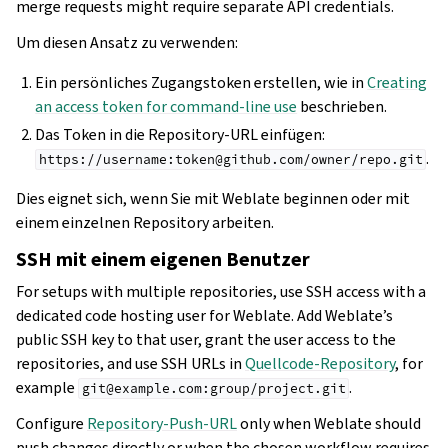
merge requests might require separate API credentials.
Um diesen Ansatz zu verwenden:
Ein persönliches Zugangstoken erstellen, wie in
Creating
an access token for command-line use
beschrieben.
Das Token in die Repository-URL einfügen:
.
https://username:token@github.com/owner/repo.git
Dies eignet sich, wenn Sie mit Weblate beginnen oder mit
einem einzelnen Repository arbeiten.
SSH mit einem eigenen Benutzer
For setups with multiple repositories, use SSH access with a
dedicated code hosting user for Weblate. Add Weblate’s
public SSH key to that user, grant the user access to the
repositories, and use SSH URLs in
Quellcode-Repository
, for
example
.
git@example.com:group/project.git
Configure
Repository-Push-URL
only when Weblate should
push changes directly or when the chosen workflow requires