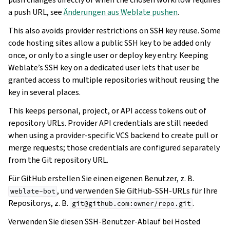
a push URL, see
Änderungen aus Weblate pushen
.
This also avoids provider restrictions on SSH key reuse. Some
code hosting sites allow a public SSH key to be added only
once, or only to a single user or deploy key entry. Keeping
Weblate’s SSH key on a dedicated user lets that user be
granted access to multiple repositories without reusing the
key in several places.
This keeps personal, project, or API access tokens out of
repository URLs. Provider API credentials are still needed
when using a provider-specific VCS backend to create pull or
merge requests; those credentials are configured separately
from the Git repository URL.
Für GitHub erstellen Sie einen eigenen Benutzer, z. B.
, und verwenden Sie GitHub-SSH-URLs für Ihre
weblate-bot
Repositorys, z. B.
.
git@github.com:owner/repo.git
Verwenden Sie diesen SSH-Benutzer-Ablauf bei Hosted