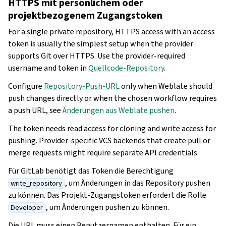
HTTPS mit persönlichem oder
projektbezogenem Zugangstoken
For a single private repository, HTTPS access with an access
token is usually the simplest setup when the provider
supports Git over HTTPS. Use the provider-required
username and token in
Quellcode-Repository
.
Configure
Repository-Push-URL
only when Weblate should
push changes directly or when the chosen workflow requires
a push URL, see
Änderungen aus Weblate pushen
.
The token needs read access for cloning and write access for
pushing. Provider-specific VCS backends that create pull or
merge requests might require separate API credentials.
Für GitLab benötigt das Token die Berechtigung
, um Änderungen in das Repository pushen
write_repository
zu können. Das Projekt-Zugangstoken erfordert die Rolle
, um Änderungen pushen zu können.
Developer
Die URL muss einen Benutzernamen enthalten. Für ein