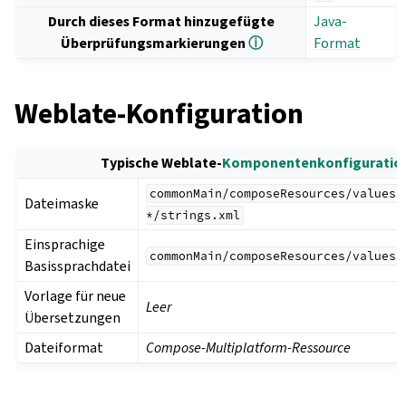
Durch dieses Format hinzugefügte
Java-
Überprüfungsmarkierungen
ⓘ
Format
Weblate-Konfiguration
Typische Weblate-
Komponentenkonfiguratio
commonMain/composeResources/values-
Dateimaske
*/strings.xml
Einsprachige
commonMain/composeResources/values/
Basissprachdatei
Vorlage für neue
Leer
Übersetzungen
Dateiformat
Compose-Multiplatform-Ressource