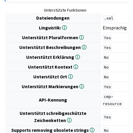
Unterstützte Funktionen
Dateiendungen
.xml
Linguistik:
ⓘ
Einsprachig
Unterstützt Pluralformen
ⓘ
Yes
Unterstützt Beschreibungen
ⓘ
Yes
Unterstützt Erklärung
ⓘ
No
Unterstützt Kontext
ⓘ
No
Unterstützt Ort
ⓘ
No
Unterstützt Markierungen
ⓘ
Yes
cmp-
API-Kennung
resource
Unterstützt schreibgeschützte
Yes
Zeichenketten
ⓘ
Supports removing obsolete strings
ⓘ
No