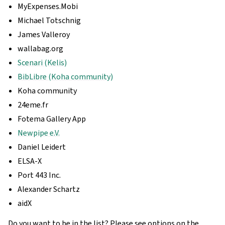
MyExpenses.Mobi
Michael Totschnig
James Valleroy
wallabag.org
Scenari (Kelis)
BibLibre (Koha community)
Koha community
24eme.fr
Fotema Gallery App
Newpipe e.V.
Daniel Leidert
ELSA-X
Port 443 Inc.
Alexander Schartz
aidX
Do you want to be in the list? Please see options on the