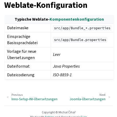
Weblate-Konfiguration
Typische Weblate-
Komponentenkonfiguration
Dateimaske
src/app/Bundle_*.properties
Einsprachige
src/app/Bundle.properties
Basissprachdatei
Vorlage für neue
Leer
Übersetzungen
Dateiformat
Java Properties
Dateicodierung
ISO-8859-1
Previous
Next
Inno-Setup-INI-Übersetzungen
Joomla-Übersetzungen
Copyright © Michal Čihař
Made with
Sphinx
and
@pradyunsg
's
Furo