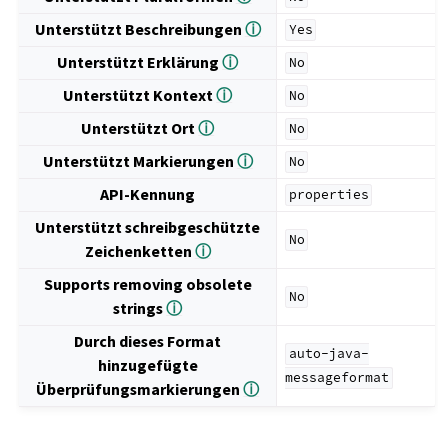
Unterstützt Beschreibungen
ⓘ
Yes
Unterstützt Erklärung
ⓘ
No
Unterstützt Kontext
ⓘ
No
Unterstützt Ort
ⓘ
No
Unterstützt Markierungen
ⓘ
No
API-Kennung
properties
Unterstützt schreibgeschützte
No
Zeichenketten
ⓘ
Supports removing obsolete
No
strings
ⓘ
Durch dieses Format
auto-java-
hinzugefügte
messageformat
Überprüfungsmarkierungen
ⓘ