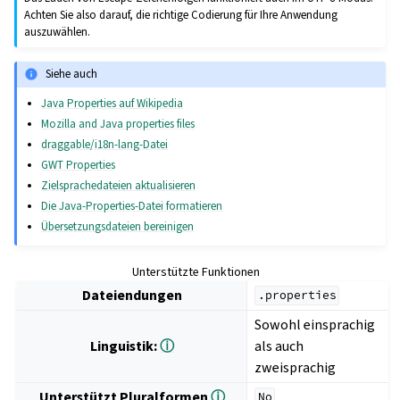
Achten Sie also darauf, die richtige Codierung für Ihre Anwendung
auszuwählen.
Siehe auch
Java Properties auf Wikipedia
Mozilla and Java properties files
draggable/i18n-lang-Datei
GWT Properties
Zielsprachedateien aktualisieren
Die Java-Properties-Datei formatieren
Übersetzungsdateien bereinigen
Unterstützte Funktionen
Dateiendungen
.properties
Sowohl einsprachig
Linguistik:
ⓘ
als auch
zweisprachig
Unterstützt Pluralformen
ⓘ
No