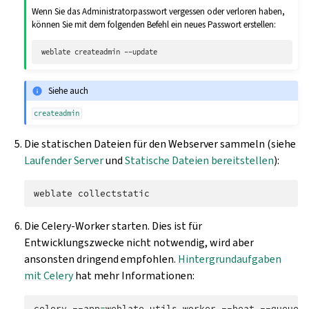
Wenn Sie das Administratorpasswort vergessen oder verloren haben,
können Sie mit dem folgenden Befehl ein neues Passwort erstellen:
weblate
createadmin
Siehe auch
createadmin
Die statischen Dateien für den Webserver sammeln (siehe
Laufender Server
und
Statische Dateien bereitstellen
):
weblate
Die Celery-Worker starten. Dies ist für
Entwicklungszwecke nicht notwendig, wird aber
ansonsten dringend empfohlen.
Hintergrundaufgaben
mit Celery
hat mehr Informationen:
celery
--app
=
weblate.utils
worker
--beat
--queues