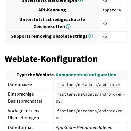
Unterstützt Markierungen
ⓘ
No
API-Kennung
appstore
Unterstützt schreibgeschützte
No
Zeichenketten
ⓘ
Supports removing obsolete strings
ⓘ
No
Weblate-Konfiguration
Typische Weblate-
Komponentenkonfiguration
Dateimaske
fastlane/metadata/android/*
Einsprachige
fastlane/metadata/android/en-
Basissprachdatei
US
Vorlage für neue
fastlane/metadata/android/en-
Übersetzungen
US
Dateiformat
App-Store-Metadatendateien