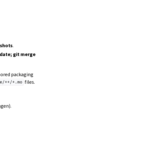
nshots
.
pdate; git merge
gnored packaging
files.
e/**/*.mo
ngen).