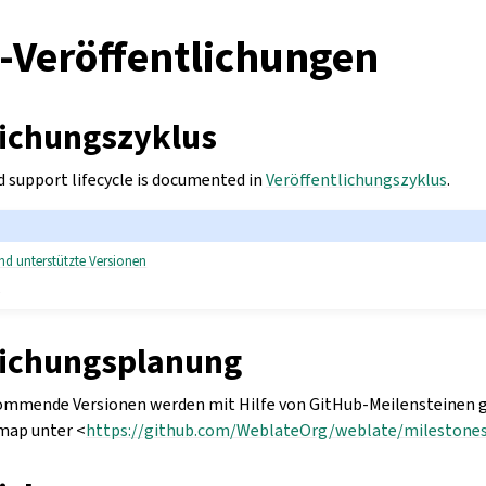
-Veröffentlichungen
lichungszyklus
d support lifecycle is documented in
Veröffentlichungszyklus
.
nd unterstützte Versionen
n
lichungsplanung
kommende Versionen werden mit Hilfe von GitHub-Meilensteinen 
map unter <
https://github.com/WeblateOrg/weblate/milestone