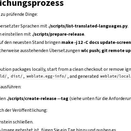
lichungsprozess
 zu prüfende Dinge:
bersetzter Sprachen mit
./scripts/list-translated-languages.py
.
n einstellen mit
./scripts/prepare-release
.
uf den neuesten Stand bringen
make -j 12 -C docs update-scree
icherweise ausstehenden Übersetzungen
wlc push; git remote u
bution packages locally, start from a clean checkout or remove i
,
,
, and generated
ld/
dist/
weblate.egg-info/
weblate/local
 ausführen:
llen
./scripts/create-release --tag
(siehe unten für die Anforderu
ch der Veröffentlichung:
stein schließen.
Image getestet ist, fügen Sie ein Tag hinzu und pushen es.