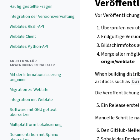
Veröffent
Häufig gestellte Fragen
Vor Veröffentlichung
Integration der Versionsverwaltung
Weblates REST-API
Überprüfen neu ü
Endgültige Versio
Weblate Client
Bildschirmfotos a
Weblates Python-API
Merge aller mögl
origin/weblate
ANLEITUNG FÜR
ANWENDUNGSENTWICKLER
When building distri
Mit der Internationalisierung
beginnen
artifacts such as
bui
Migration zu Weblate
Die Veröffentlichung
Integration mit Weblate
Ein Release erste
Software mit GNU gettext
übersetzen
Manuelle Schritte na
Multiplattform-Lokalisierung
Den GitHub-Meilen
Dokumentation mit Sphinx
Sobald das Docker-
übersetzen