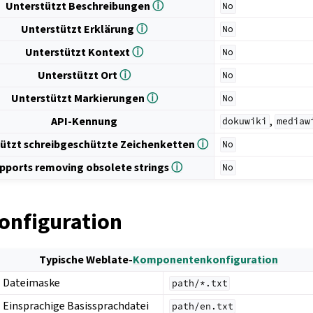
Unterstützt Beschreibungen
ⓘ
No
Unterstützt Erklärung
ⓘ
No
Unterstützt Kontext
ⓘ
No
Unterstützt Ort
ⓘ
No
Unterstützt Markierungen
ⓘ
No
API-Kennung
,
dokuwiki
mediaw
ützt schreibgeschützte Zeichenketten
ⓘ
No
pports removing obsolete strings
ⓘ
No
onfiguration
Typische Weblate-
Komponentenkonfiguration
Dateimaske
path/*.txt
Einsprachige Basissprachdatei
path/en.txt