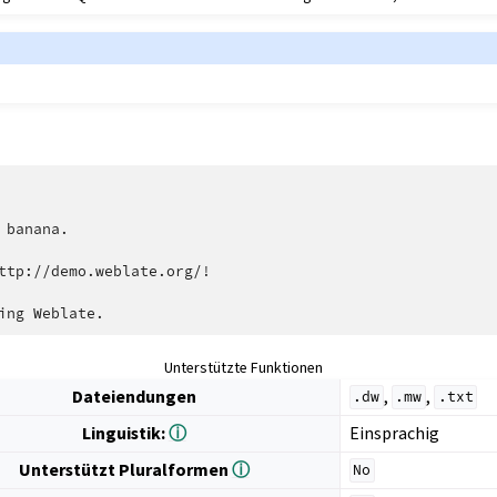
 banana.

ttp://demo.weblate.org/!

Unterstützte Funktionen
Dateiendungen
,
,
.dw
.mw
.txt
Linguistik:
ⓘ
Einsprachig
Unterstützt Pluralformen
ⓘ
No