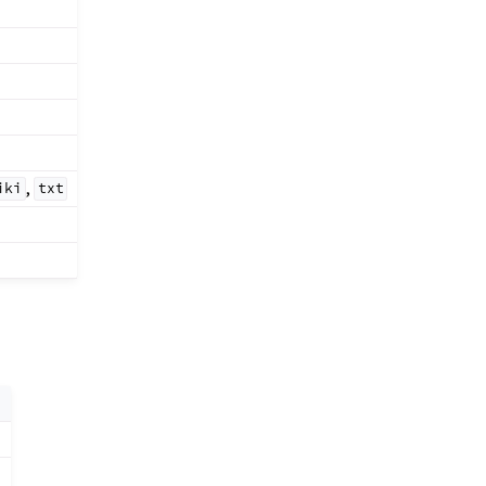
,
iki
txt