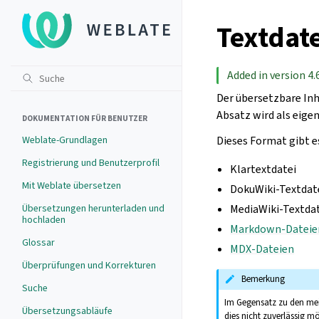
Textdat
Added in version 4.6
Der übersetzbare Inh
Absatz wird als eige
DOKUMENTATION FÜR BENUTZER
Weblate-Grundlagen
Dieses Format gibt e
Registrierung und Benutzerprofil
Klartextdatei
Mit Weblate übersetzen
DokuWiki-Textdat
Übersetzungen herunterladen und
MediaWiki-Textda
hochladen
Markdown-Dateie
Glossar
MDX-Dateien
Überprüfungen und Korrekturen
Bemerkung
Suche
Im Gegensatz zu den mei
Übersetzungsabläufe
dies nicht zuverlässig mö