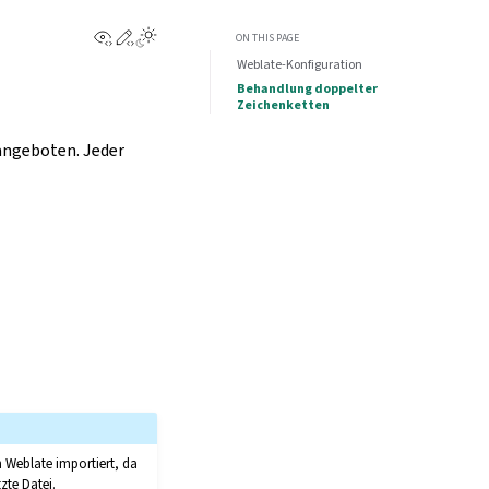
View this page
Edit this page
ON THIS PAGE
Weblate-Konfiguration
Behandlung doppelter
Zeichenketten
 angeboten. Jeder
 Weblate importiert, da
zte Datei.