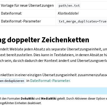
Vorlage für neue Übersetzungen
path/en.txt
Dateiformat
Klartextdatei
Dateiformat-Parameter
txt_merge_duplicates=True
g doppelter Zeichenketten
delt Weblate jeden Absatz als separate Übersetzungseinheit, u
ext bereitzustellen. Dies kann in Textdateien, in denen Absätze 
h sein, da sich dadurch der Kontext ändert und Übersetzungsver
nketten in einer einzigen Übersetzungseinheit zusammenzufassen
in
Dateiformat-Parameter
.
ten deduplizieren
mit den Formaten
DokuWiki
und
MediaWiki
geteilt. Durch Aktivieren dieser Option 
geführten Einheiten deaktiviert.