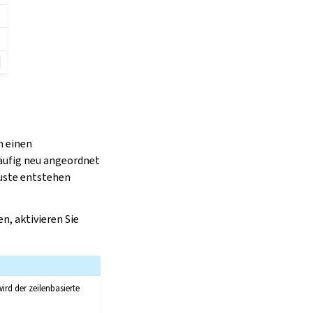
m einen
häufig neu angeordnet
luste entstehen
, aktivieren Sie
wird der zeilenbasierte