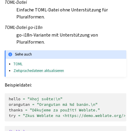
TOML-Datei
Einfache TOML-Datei ohne Unterstützung für
Pluralformen.
TOML-Datei go-i18n
go-i18n-Variante mit Unterstützung von
Pluralformen.
Siehe auch
TOML
Zielsprachedateien aktualisieren
Beispieldatei:
hello
=
"Ahoj světe!
\n
"
orangutan
=
"Orangutan má %d banán.
\n
"
thanks
=
"Děkujeme za použití Weblate."
try
=
"Zkus Weblate na <https://demo.weblate.org/>!
\