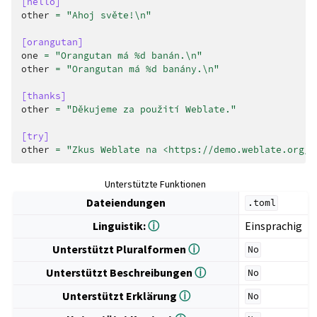
[hello]
other
=
"Ahoj světe!
\n
"
[orangutan]
one
=
"Orangutan má %d banán.
\n
"
other
=
"Orangutan má %d banány.
\n
"
[thanks]
other
=
"Děkujeme za použití Weblate."
[try]
other
=
"Zkus Weblate na <https://demo.weblate.org/>
Unterstützte Funktionen
Dateiendungen
.toml
Linguistik:
ⓘ
Einsprachig
Unterstützt Pluralformen
ⓘ
No
Unterstützt Beschreibungen
ⓘ
No
Unterstützt Erklärung
ⓘ
No