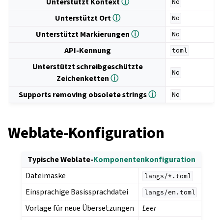
Unterstützt Kontext
ⓘ
No
Unterstützt Ort
ⓘ
No
Unterstützt Markierungen
ⓘ
No
API-Kennung
toml
Unterstützt schreibgeschützte
No
Zeichenketten
ⓘ
Supports removing obsolete strings
ⓘ
No
Weblate-Konfiguration
Typische Weblate-
Komponentenkonfiguration
Dateimaske
langs/*.toml
Einsprachige Basissprachdatei
langs/en.toml
Vorlage für neue Übersetzungen
Leer