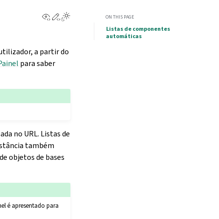
View this page
Edit this page
ON THIS PAGE
Listas de componentes
automáticas
ilizador, a partir do
Painel
para saber
ada no URL. Listas de
instância também
 de objetos de bases
inel é apresentado para