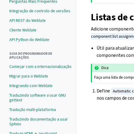
Perguntas Mais Frequentes
Integração de controlo de versões
Listas de
API REST do Weblate
Adicione componente
Cliente Weblate
component list assignm
API Python do Weblate
Útil para atualiza
GUIA DO PROGRAMADOR DE
componentes com 
APLICAÇÕES
Começar com a internacionalização
Dica
Migrar para o Weblate
Faça uma lista de comp
Integrando com Weblate
Define
Automatic c
Traduzindo software a usar GNU
nos campos de c
gettext
Tradução multi-plataforma
Traduzindo documentação a usar
Sphinx
Traduzir HTML e JavaScript