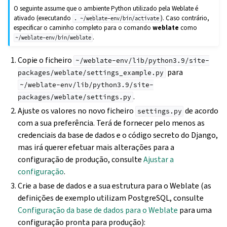
O seguinte assume que o ambiente Python utilizado pela Weblate é
ativado (executando
). Caso contrário,
.
~/weblate-env/bin/activate
especificar o caminho completo para o comando
weblate
como
.
~/weblate-env/bin/weblate
Copie o ficheiro
~/weblate-env/lib/python3.9/site-
para
packages/weblate/settings_example.py
~/weblate-env/lib/python3.9/site-
.
packages/weblate/settings.py
Ajuste os valores no novo ficheiro
de acordo
settings.py
com a sua preferência. Terá de fornecer pelo menos as
credenciais da base de dados e o código secreto do Django,
mas irá querer efetuar mais alterações para a
configuração de produção, consulte
Ajustar a
configuração
.
Crie a base de dados e a sua estrutura para o Weblate (as
definições de exemplo utilizam PostgreSQL, consulte
Configuração da base de dados para o Weblate
para uma
configuração pronta para produção):