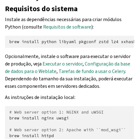
Requisitos do sistema
Instale as dependências necessárias para criar módulos
Python (consulte
Requisitos de software
):
brew
install
python
libyaml
pkgconf
zstd
lz4
xxhash
Opcionalmente, instale o software para executar o servidor
de produção, veja
Executar o servidor
,
Configuração da base
de dados para o Weblate
,
Tarefas de fundo a usar o Celery
.
Dependendo do tamanho da sua instalação, poderá executar
esses componentes em servidores dedicados.
As instruções de instalação local:
# Web server option 1: NGINX and uWSGI
brew
install
nginx
uwsgi

# Web server option 2: Apache with ``mod_wsgi``
brew
install
httpd
