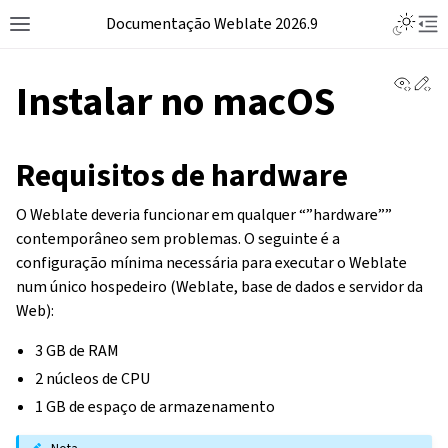
Documentação Weblate 2026.9
View 
Ed
Instalar no macOS
Requisitos de hardware
O Weblate deveria funcionar em qualquer “”hardware””
contemporâneo sem problemas. O seguinte é a
configuração mínima necessária para executar o Weblate
num único hospedeiro (Weblate, base de dados e servidor da
Web):
3 GB de RAM
2 núcleos de CPU
1 GB de espaço de armazenamento