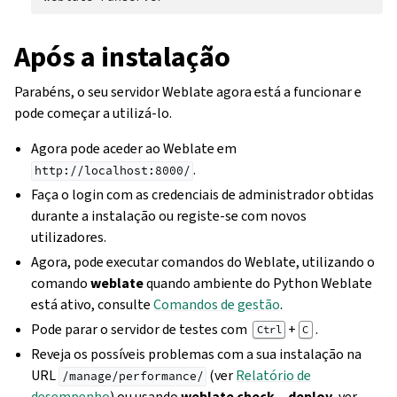
Após a instalação
Parabéns, o seu servidor Weblate agora está a funcionar e
pode começar a utilizá-lo.
Agora pode aceder ao Weblate em
.
http://localhost:8000/
Faça o login com as credenciais de administrador obtidas
durante a instalação ou registe-se com novos
utilizadores.
Agora, pode executar comandos do Weblate, utilizando o
comando
weblate
quando ambiente do Python Weblate
está ativo, consulte
Comandos de gestão
.
Pode parar o servidor de testes com
+
.
Ctrl
C
Reveja os possíveis problemas com a sua instalação na
URL
(ver
Relatório de
/manage/performance/
desempenho
) ou usando
weblate check --deploy
, ver