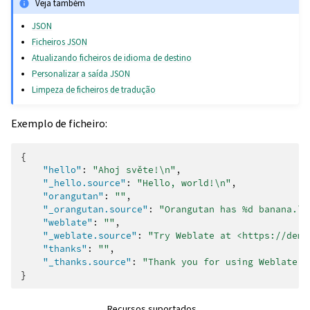
Veja também
JSON
Ficheiros JSON
Atualizando ficheiros de idioma de destino
Personalizar a saída JSON
Limpeza de ficheiros de tradução
Exemplo de ficheiro:
{
"hello"
:
"Ahoj světe!\n"
,
"_hello.source"
:
"Hello, world!\n"
,
"orangutan"
:
""
,
"_orangutan.source"
:
"Orangutan has %d banana.\n
"weblate"
:
""
,
"_weblate.source"
:
"Try Weblate at <https://demo
"thanks"
:
""
,
"_thanks.source"
:
"Thank you for using Weblate."
}
Recursos suportados