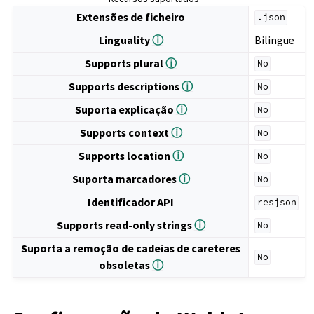
Extensões de ficheiro
.json
Linguality
ⓘ
Bilingue
Supports plural
ⓘ
No
Supports descriptions
ⓘ
No
Suporta explicação
ⓘ
No
Supports context
ⓘ
No
Supports location
ⓘ
No
Suporta marcadores
ⓘ
No
Identificador API
resjson
Supports read-only strings
ⓘ
No
Suporta a remoção de cadeias de careteres
No
obsoletas
ⓘ