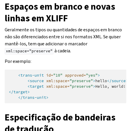
Espaços em branco e novas
linhas em XLIFF
Geralmente os tipos ou quantidades de espaços em branco
não são diferenciados entre si nos formatos XML. Se quiser
mantê-los, tem que adicionar o marcador
à cadeia.
xml:space="preserve"
Por exemplo:
<trans-unit
id=
"10"
approved=
"yes"
>
<source
xml:space=
"preserve"
>
hello
</source>
<target
xml:space=
"preserve"
>
Hello,
</target>
</trans-unit>
Especificação de bandeiras
de tradução