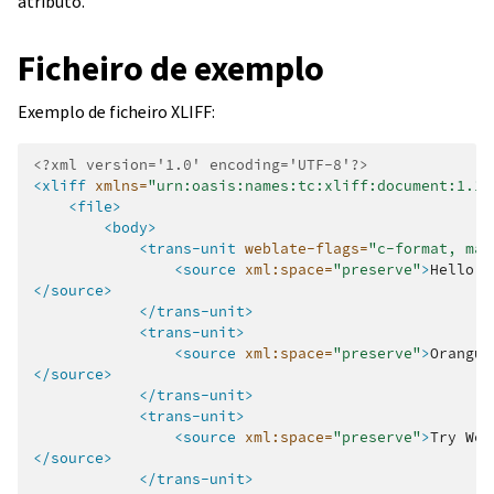
atributo.
Ficheiro de exemplo
Exemplo de ficheiro XLIFF:
<?xml version='1.0' encoding='UTF-8'?>
<xliff
xmlns=
"urn:oasis:names:tc:xliff:document:1.1"
<file>
<body>
<trans-unit
weblate-flags=
"c-format, max
<source
xml:space=
"preserve"
>
Hello,
</source>
</trans-unit>
<trans-unit>
<source
xml:space=
"preserve"
>
Orangut
</source>
</trans-unit>
<trans-unit>
<source
xml:space=
"preserve"
>
Try
Web
</source>
</trans-unit>