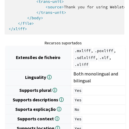
<trans-unit>
<source>
Thank
you
for
using
Weblate.
</trans-unit>
</body>
</file>
</xliff>
Recursos suportados
,
,
.mxliff
.poxliff
Extensões de ficheiro
,
,
.sdlxliff
.xlf
.xliff
Both monolingual and
Linguality
ⓘ
bilingual
Supports plural
ⓘ
Yes
Supports descriptions
ⓘ
Yes
Suporta explicação
ⓘ
No
Supports context
ⓘ
Yes
Supports location
ⓘ
Yes