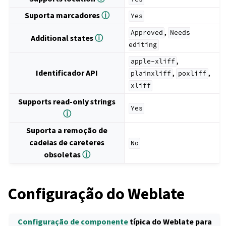
Suporta marcadores
ⓘ
Yes
,
Approved
Needs
Additional states
ⓘ
editing
,
apple-xliff
Identificador API
,
,
plainxliff
poxliff
xliff
Supports read-only strings
Yes
ⓘ
Suporta a remoção de
cadeias de careteres
No
obsoletas
ⓘ
Configuração do Weblate
Configuração de componente
típica do Weblate para