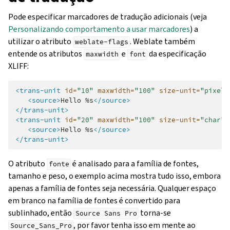
Pode especificar marcadores de tradução adicionais (veja
Personalizando comportamento a usar marcadores
) a
utilizar o atributo
. Weblate também
weblate-flags
entende os atributos
e
da especificação
maxwidth
font
XLIFF:
<trans-unit
id=
"10"
maxwidth=
"100"
size-unit=
"pixel"
<source>
Hello
%s
</source>
</trans-unit>
<trans-unit
id=
"20"
maxwidth=
"100"
size-unit=
"char"
<source>
Hello
%s
</source>
</trans-unit>
O atributo
é analisado para a família de fontes,
fonte
tamanho e peso, o exemplo acima mostra tudo isso, embora
apenas a família de fontes seja necessária. Qualquer espaço
em branco na família de fontes é convertido para
sublinhado, então
torna-se
Source
Sans
Pro
, por favor tenha isso em mente ao
Source_Sans_Pro