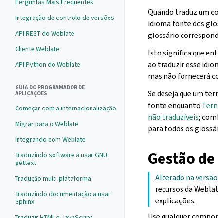
Perguntas Mais Frequentes
Quando traduz um com
Integração de controlo de versões
idioma fonte dos glo
API REST do Weblate
glossário correspond
Cliente Weblate
Isto significa que en
ao traduzir esse idi
API Python do Weblate
mas não fornecerá co
GUIA DO PROGRAMADOR DE
Se deseja que um ter
APLICAÇÕES
fonte enquanto
Term
Começar com a internacionalização
não traduzíveis
; com
Migrar para o Weblate
para todos os glossár
Integrando com Weblate
Gestão de
Traduzindo software a usar GNU
gettext
Alterado na versão 
Tradução multi-plataforma
recursos da Weblat
Traduzindo documentação a usar
explicações.
Sphinx
Use qualquer compon
Traduzir HTML e JavaScript