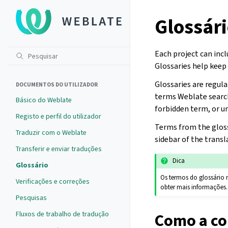
Glossár
Each project can incl
Glossaries help keep
Glossaries are regul
DOCUMENTOS DO UTILIZADOR
terms Weblate searche
Básico do Weblate
forbidden term, or u
Registo e perfil do utilizador
Terms from the gloss
Traduzir com o Weblate
sidebar of the transl
Transferir e enviar traduções
Dica
Glossário
Os termos do glossário 
Verificações e correções
obter mais informações.
Pesquisas
Fluxos de trabalho de tradução
Como a co