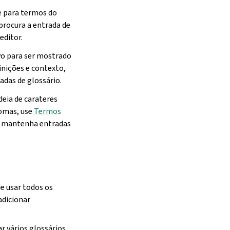
e para termos do
procura a entrada de
editor.
lvo para ser mostrado
inições e contexto,
das de glossário.
deia de carateres
iomas, use
Termos
e mantenha entradas
e usar todos os
adicionar
ar vários glossários