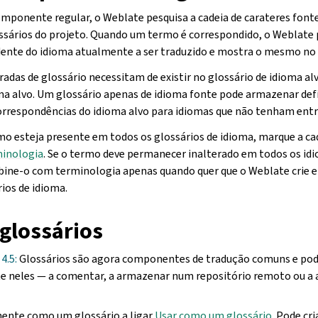
ponente regular, o Weblate pesquisa a cadeia de carateres font
ssários do projeto. Quando um termo é correspondido, o Weblate 
ente do idioma atualmente a ser traduzido e mostra o mesmo no 
tradas de glossário necessitam de existir no glossário de idioma a
oma alvo. Um glossário apenas de idioma fonte pode armazenar def
rrespondências do idioma alvo para idiomas que não tenham entra
mo esteja presente em todos os glossários de idioma, marque a ca
inologia
. Se o termo deve permanecer inalterado em todos os id
bine-o com terminologia apenas quando quer que o Weblate crie 
ios de idioma.
 glossários
4.5:
Glossários são agora componentes de tradução comuns e pod
e neles — a comentar, a armazenar num repositório remoto ou a 
ente como um glossário a ligar
Usar como um glossário
. Pode cri