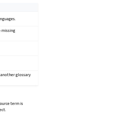
anguages.
o missing
 another glossary
source term is
ect.