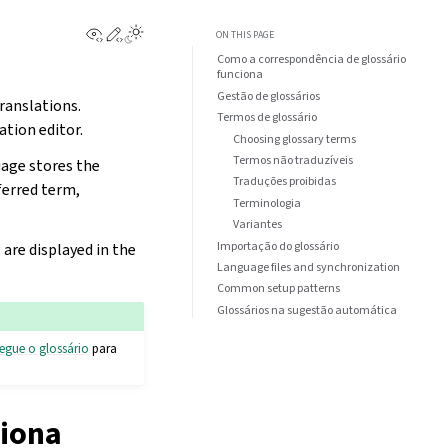
View this page
Edit this page
ON THIS PAGE
Como a correspondência de glossário
funciona
Gestão de glossários
ranslations.
Termos de glossário
tion editor.
Choosing glossary terms
Termos não traduzíveis
uage stores the
Traduções proibidas
ferred term,
Terminologia
Variantes
Importação do glossário
are displayed in the
Language files and synchronization
Common setup patterns
Glossários na sugestão automática
egue o glossário
para
ciona