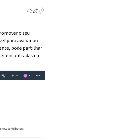
View this page
Edit this page
promover o seu
el para avaliar ou
ente, pode partilhar
ser encontradas na