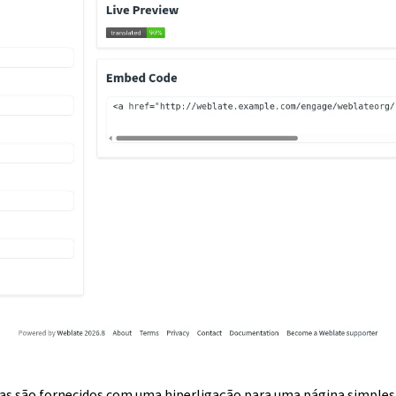
s são fornecidos com uma hiperligação para uma página simples 