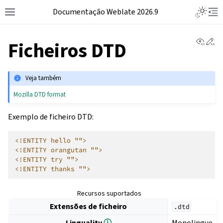
Documentação Weblate 2026.9
View 
Ed
Ficheiros DTD
Veja também
Mozilla DTD format
Exemplo de ficheiro DTD:
<!ENTITY hello "">
<!ENTITY orangutan "">
<!ENTITY try "">
<!ENTITY thanks "">
Recursos suportados
Extensões de ficheiro
.dtd
Linguality
ⓘ
Monolingue