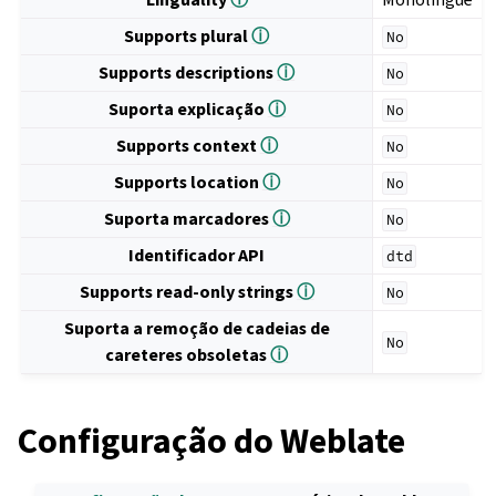
Supports plural
ⓘ
No
Supports descriptions
ⓘ
No
Suporta explicação
ⓘ
No
Supports context
ⓘ
No
Supports location
ⓘ
No
Suporta marcadores
ⓘ
No
Identificador API
dtd
Supports read-only strings
ⓘ
No
Suporta a remoção de cadeias de
No
careteres obsoletas
ⓘ
Configuração do Weblate