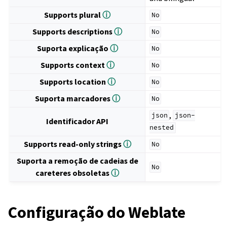
Supports plural
ⓘ
No
Supports descriptions
ⓘ
No
Suporta explicação
ⓘ
No
Supports context
ⓘ
No
Supports location
ⓘ
No
Suporta marcadores
ⓘ
No
,
json
json-
Identificador API
nested
Supports read-only strings
ⓘ
No
Suporta a remoção de cadeias de
No
careteres obsoletas
ⓘ
Configuração do Weblate