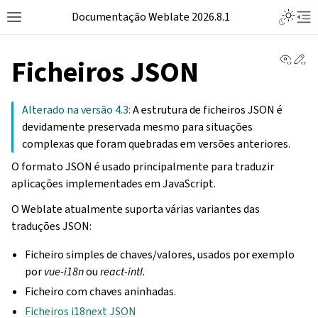
Documentação Weblate 2026.8.1
View 
Ed
Ficheiros JSON
Alterado na versão 4.3:
A estrutura de ficheiros JSON é
devidamente preservada mesmo para situações
complexas que foram quebradas em versões anteriores.
O formato JSON é usado principalmente para traduzir
aplicações implementades em JavaScript.
O Weblate atualmente suporta várias variantes das
traduções JSON:
Ficheiro simples de chaves/valores, usados por exemplo
por
vue-i18n
ou
react-intl
.
Ficheiro com chaves aninhadas.
Ficheiros i18next JSON