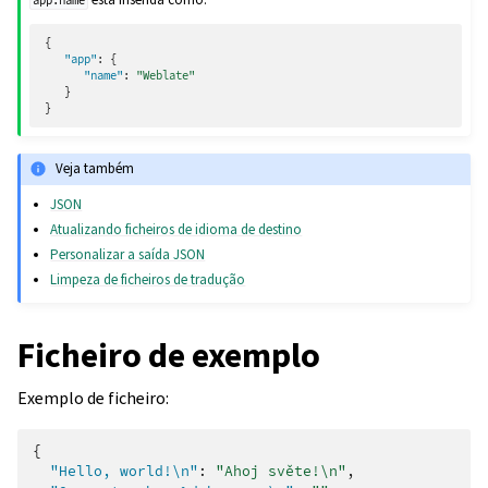
app.name
{
"app"
:
{
"name"
:
"Weblate"
}
}
Veja também
JSON
Atualizando ficheiros de idioma de destino
Personalizar a saída JSON
Limpeza de ficheiros de tradução
Ficheiro de exemplo
Exemplo de ficheiro:
{
"Hello, world!\n"
:
"Ahoj světe!\n"
,