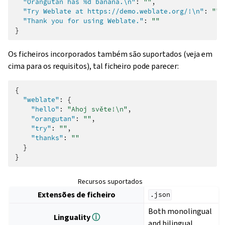
"Orangutan has %d banana.\n"
:
""
,
"Try Weblate at https://demo.weblate.org/!\n"
:
""
,
"Thank you for using Weblate."
:
""
}
Os ficheiros incorporados também são suportados (veja em
cima para os requisitos), tal ficheiro pode parecer:
{
"weblate"
:
{
"hello"
:
"Ahoj světe!\n"
,
"orangutan"
:
""
,
"try"
:
""
,
"thanks"
:
""
}
}
Recursos suportados
Extensões de ficheiro
.json
Both monolingual
Linguality
ⓘ
and bilingual