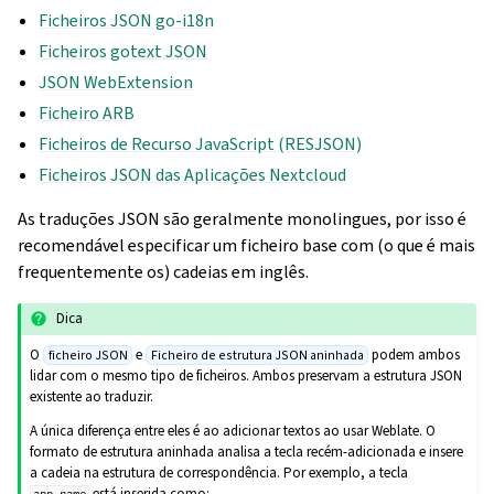
Ficheiros JSON go-i18n
Ficheiros gotext JSON
JSON WebExtension
Ficheiro ARB
Ficheiros de Recurso JavaScript (RESJSON)
Ficheiros JSON das Aplicações Nextcloud
As traduções JSON são geralmente monolingues, por isso é
recomendável especificar um ficheiro base com (o que é mais
frequentemente os) cadeias em inglês.
Dica
O
e
podem ambos
ficheiro JSON
Ficheiro de estrutura JSON aninhada
lidar com o mesmo tipo de ficheiros. Ambos preservam a estrutura JSON
existente ao traduzir.
A única diferença entre eles é ao adicionar textos ao usar Weblate. O
formato de estrutura aninhada analisa a tecla recém-adicionada e insere
a cadeia na estrutura de correspondência. Por exemplo, a tecla
está inserida como: