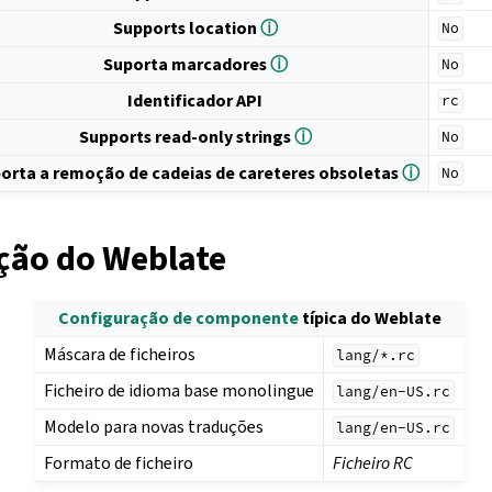
Supports location
ⓘ
No
Suporta marcadores
ⓘ
No
Identificador API
rc
Supports read-only strings
ⓘ
No
orta a remoção de cadeias de careteres obsoletas
ⓘ
No
ção do Weblate
Configuração de componente
típica do Weblate
Máscara de ficheiros
lang/*.rc
Ficheiro de idioma base monolingue
lang/en-US.rc
Modelo para novas traduções
lang/en-US.rc
Formato de ficheiro
Ficheiro RC