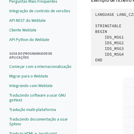
Exemplo de ficheiro
Perguntas Mais Frequentes
Integração de controlo de versões
LANGUAGE
LANG_CZ
API REST do Weblate
STRINGTABLE
Cliente Weblate
BEGIN
IDS_MSG1
API Python do Weblate
IDS_MSG2
IDS_MSG3
GUIA DO PROGRAMADOR DE
IDS_MSG4
APLICAÇÕES
END
Começar com a internacionalização
Migrar para o Weblate
Integrando com Weblate
Traduzindo software a usar GNU
gettext
Tradução multi-plataforma
Traduzindo documentação a usar
Sphinx
Traduzir HTML e JavaScript