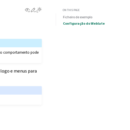
View this page
Edit this page
ON THIS PAGE
Ficheiro de exemplo
Configuração do Weblate
 e o comportamento pode
iálogo e menus para