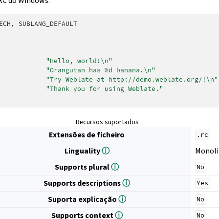
 RC do Windows:
ECH
,
SUBLANG_DEFAULT
"Hello, world!
\n
"
"Orangutan has %d banana.
\n
"
"Try Weblate at http://demo.weblate.org/!
\n
"
"Thank you for using Weblate."
Recursos suportados
Extensões de ficheiro
.rc
Linguality
ⓘ
Monoli
Supports plural
ⓘ
No
Supports descriptions
ⓘ
Yes
Suporta explicação
ⓘ
No
Supports context
ⓘ
No