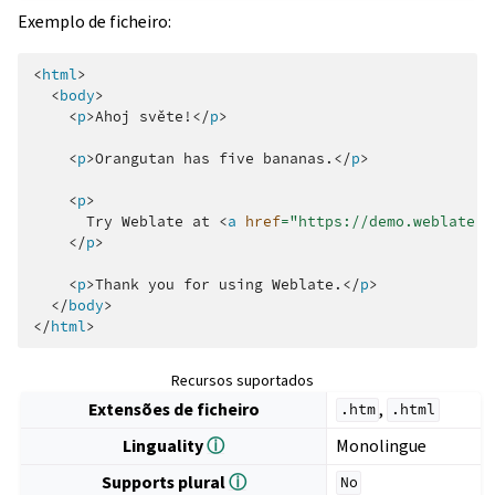
Exemplo de ficheiro:
<
html
>
<
body
>
<
p
>
Ahoj světe!
</
p
>
<
p
>
Orangutan has five bananas.
</
p
>
<
p
>
      Try Weblate at 
<
a
href
=
"https://demo.weblate.o
</
p
>
<
p
>
Thank you for using Weblate.
</
p
>
</
body
>
</
html
>
Recursos suportados
Extensões de ficheiro
,
.htm
.html
Linguality
ⓘ
Monolingue
Supports plural
ⓘ
No