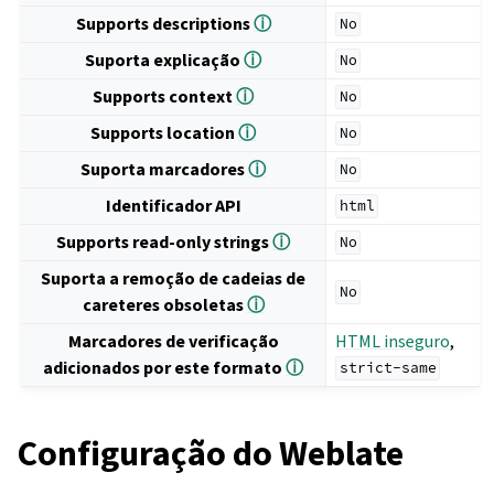
Supports descriptions
ⓘ
No
Suporta explicação
ⓘ
No
Supports context
ⓘ
No
Supports location
ⓘ
No
Suporta marcadores
ⓘ
No
Identificador API
html
Supports read-only strings
ⓘ
No
Suporta a remoção de cadeias de
No
careteres obsoletas
ⓘ
Marcadores de verificação
HTML inseguro
,
adicionados por este formato
ⓘ
strict-same
Configuração do Weblate