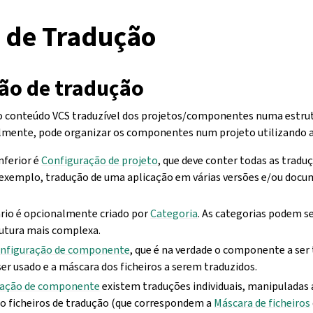
s de Tradução
ão de tradução
o conteúdo VCS traduzível dos projetos/componentes numa estru
lmente, pode organizar os componentes num projeto utilizando a
inferior é
Configuração de projeto
, que deve conter todas as tradu
exemplo, tradução de uma aplicação em várias versões e/ou doc
ário é opcionalmente criado por
Categoria
. As categorias podem s
utura mais complexa.
nfiguração de componente
, que é na verdade o componente a ser 
ser usado e a máscara dos ficheiros a serem traduzidos.
ração de componente
existem traduções individuais, manipulada
 ficheiros de tradução (que correspondem a
Máscara de ficheiros