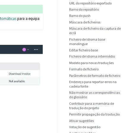
URL do repositório exportado
Ramo do repositório
Ramo do push
utomáticas
para a equipa
Máscara de ficheiros
Máscara de ficheiro da captura de
ecrã
Ficheiro de idioma base
monolingue
Editar ficheiro base
Ficheiro de idioma intermédio
Modelo para novas traduções
Formato de ficheiro
Parâmetros de formato de ficheiro
Endereço para reportar erros na
cadeia fonte
Não mostrar as correspondências
do glossário
Contribuir para a memória de
tradução do projeto
Permitir propagação da tradução
Ativar sugestões
Votação de sugestão