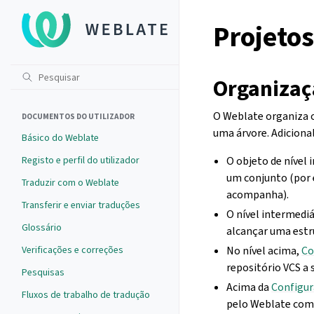
Projeto
Organizaç
O Weblate organiza 
DOCUMENTOS DO UTILIZADOR
uma árvore. Adiciona
Básico do Weblate
Registo e perfil do utilizador
O objeto de nível 
um conjunto (por 
Traduzir com o Weblate
acompanha).
Transferir e enviar traduções
O nível intermedi
Glossário
alcançar uma estr
Verificações e correções
No nível acima,
Co
repositório VCS a 
Pesquisas
Acima da
Configu
Fluxos de trabalho de tradução
pelo Weblate como