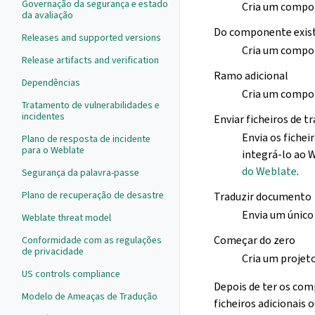
Governação da segurança e estado
Cria um compon
da avaliação
Do componente exis
Releases and supported versions
Cria um compone
Release artifacts and verification
Ramo adicional
Dependências
Cria um compon
Tratamento de vulnerabilidades e
incidentes
Enviar ficheiros de t
Envia os fichei
Plano de resposta de incidente
para o Weblate
integrá-lo ao 
do Weblate
.
Segurança da palavra-passe
Plano de recuperação de desastre
Traduzir documento
Envia um único
Weblate threat model
Começar do zero
Conformidade com as regulações
de privacidade
Cria um projet
US controls compliance
Depois de ter os co
Modelo de Ameaças de Tradução
ficheiros adicionais