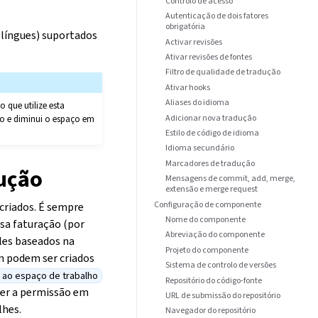
Controlo de acesso
Autenticação de dois fatores
obrigatória
língues) suportados
Activar revisões
Ativar revisões de fontes
Filtro de qualidade de tradução
Ativar hooks
Aliases do idioma
 que utilize esta
Adicionar nova tradução
o e diminui o espaço em
Estilo de código de idioma
Idioma secundário
Marcadores de tradução
dução
Mensagens de commit, add, merge,
extensão e merge request
Configuração de componente
criados. É sempre
Nome do componente
usa faturação (por
Abreviação do componente
les baseados na
Projeto do componente
m podem ser criados
Sistema de controlo de versões
s ao espaço de trabalho
Repositório do código-fonte
uer a permissão em
URL de submissão do repositório
lhes.
Navegador do repositório