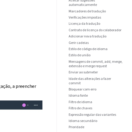
Aceitar sugestões
automaticamente
Marcadores de tradução
Verificações impostas
Licença da tradução
Contrato de licença do colaborador
Adicionar nova tradução
Gerir cadeias
Estilo de código de idioma
Estilo de união
Mensagens de commit, add, merge,
extensão e merge request
Enviar ao submeter
Idade das alterações a fazer
commit
egação, a preencher
Bloquear com erro
Idioma fonte
Filtro de idioma
Filtro de chaves
Expressão regular das variantes
Idioma secundário
Prioridade