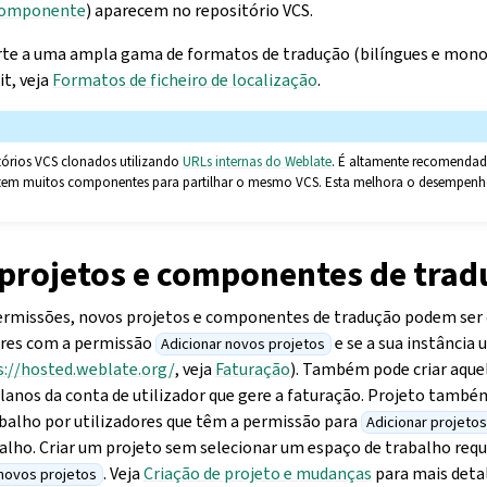
 componente
) aparecem no repositório VCS.
te a uma ampla gama de formatos de tradução (bilíngues e mono
t, veja
Formatos de ficheiro de localização
.
itórios VCS clonados utilizando
URLs internas do Weblate
. É altamente recomendado
tem muitos componentes para partilhar o mesmo VCS. Esta melhora o desempenh
 projetos e componentes de tra
ermissões, novos projetos e componentes de tradução podem ser 
ores com a permissão
e se a sua instância 
Adicionar novos projetos
s://hosted.weblate.org/
, veja
Faturação
). Também pode criar aque
lanos da conta de utilizador que gere a faturação. Projeto també
balho por utilizadores que têm a permissão para
Adicionar projeto
alho. Criar um projeto sem selecionar um espaço de trabalho req
. Veja
Criação de projeto e mudanças
para mais deta
 novos projetos