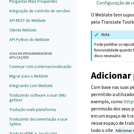
Perguntas Mais Frequentes
Configuração de
Integração de controlo de versões
O Weblate tem supor
API REST do Weblate
pelo Translate Toolki
Cliente Weblate
Nota
API Python do Weblate
Pode partilhar os repos
funcionalidade quando 
GUIA DO PROGRAMADOR DE
disco necessário.
APLICAÇÕES
Começar com a internacionalização
Adicionar
Migrar para o Weblate
Integrando com Weblate
Com base nas suas p
permitido a utilizad
Traduzindo software a usar GNU
gettext
exemplo, como
http
permissão dos seus p
Tradução multi-plataforma
em um espaço de tra
Traduzindo documentação a usar
nesse espaço de trab
Sphinx
todo o site
Adicionar
Traduzir HTML e JavaScript