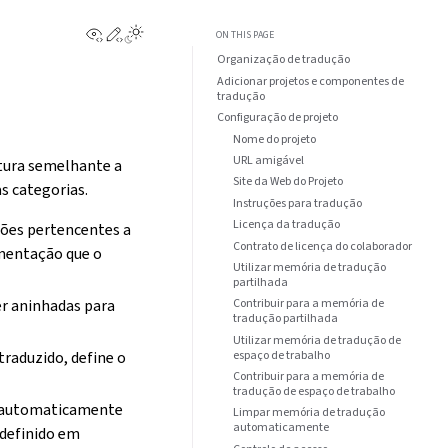
View this page
Edit this page
ON THIS PAGE
Organização de tradução
Adicionar projetos e componentes de
tradução
Configuração de projeto
Nome do projeto
URL amigável
tura semelhante a
Site da Web do Projeto
s categorias.
Instruções para tradução
Licença da tradução
ções pertencentes a
Contrato de licença do colaborador
umentação que o
Utilizar memória de tradução
partilhada
er aninhadas para
Contribuir para a memória de
tradução partilhada
Utilizar memória de tradução de
espaço de trabalho
traduzido, define o
Contribuir para a memória de
tradução de espaço de trabalho
s automaticamente
Limpar memória de tradução
automaticamente
definido em