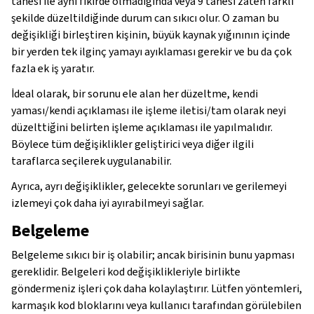
tanesi ile aynı fikirde olmadığında veya 9 tanesi zaten farklı
şekilde düzeltildiğinde durum can sıkıcı olur. O zaman bu
değişikliği birleştiren kişinin, büyük kaynak yığınının içinde
bir yerden tek ilginç yamayı ayıklaması gerekir ve bu da çok
fazla ek iş yaratır.
İdeal olarak, bir sorunu ele alan her düzeltme, kendi
yaması/kendi açıklaması ile işleme iletisi/tam olarak neyi
düzelttiğini belirten işleme açıklaması ile yapılmalıdır.
Böylece tüm değişiklikler geliştirici veya diğer ilgili
taraflarca seçilerek uygulanabilir.
Ayrıca, ayrı değişiklikler, gelecekte sorunları ve gerilemeyi
izlemeyi çok daha iyi ayırabilmeyi sağlar.
Belgeleme
Belgeleme sıkıcı bir iş olabilir; ancak birisinin bunu yapması
gereklidir. Belgeleri kod değişiklikleriyle birlikte
göndermeniz işleri çok daha kolaylaştırır. Lütfen yöntemleri,
karmaşık kod bloklarını veya kullanıcı tarafından görülebilen