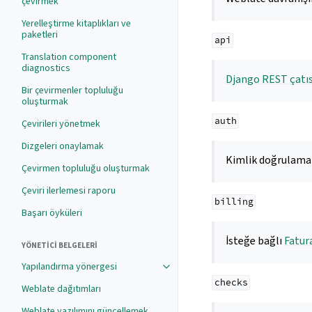
çevirmek
Yerelleştirme kitaplıkları ve
paketleri
api
Translation component
diagnostics
Django REST çatıs
Bir çevirmenler topluluğu
oluşturmak
auth
Çevirileri yönetmek
Dizgeleri onaylamak
Kimlik doğrulama v
Çevirmen topluluğu oluşturmak
Çeviri ilerlemesi raporu
billing
Başarı öyküleri
İsteğe bağlı
Fatur
YÖNETICI BELGELERI
Yapılandırma yönergesi
checks
Weblate dağıtımları
Weblate yazılımını güncellemek