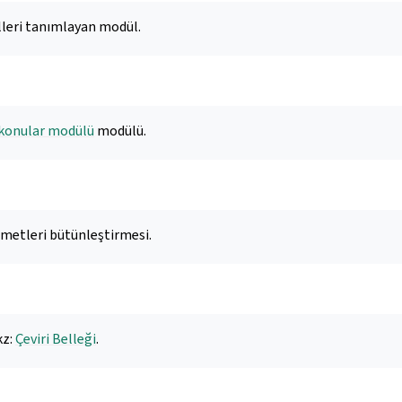
lleri tanımlayan modül.
 konular modülü
modülü.
zmetleri bütünleştirmesi.
kz:
Çeviri Belleği
.