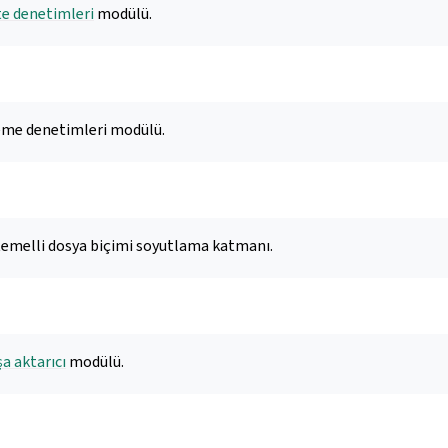
te denetimleri
modülü.
leme denetimleri modülü.
temelli dosya biçimi soyutlama katmanı.
şa aktarıcı
modülü.