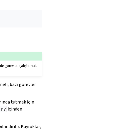
 görevleri çalıştırmak
meli, bazı görevler
nında tutmak için
içinden
.py
landırılır. Kuyruklar,