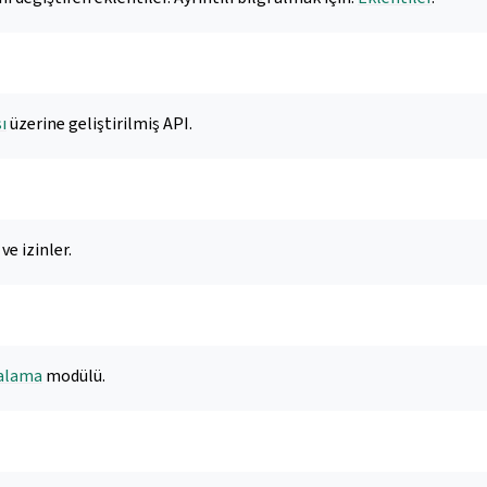
ı
üzerine geliştirilmiş API.
e izinler.
alama
modülü.