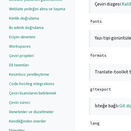
Çeviri dizgesi
Kali
Weblate yedeğini alma ve taşıma
Kimlik doğrulama
fonts
İki adımlı doğrulama
Erişim denetimi
Yazı tipi görüntü
Workspaces
Çeviri projeleri
formats
Dil tanımları
Tranlate-toolkit 
Kesintisiz yerelleştirme
Code-hosting integrations
gitexport
Çeviri lisanslarını belirlemek
Çeviri süreci
İsteğe bağlı
Git dı
Denetimler ve düzeltmeler
Kendiliğinden öneriler
lang
Eklentiler