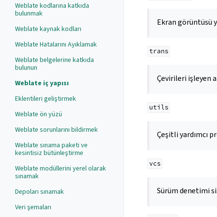
Weblate kodlarına katkıda
bulunmak
Ekran görüntüsü y
Weblate kaynak kodları
Weblate Hatalarını Ayıklamak
trans
Weblate belgelerine katkıda
bulunun
Çevirileri işleyen
Weblate iç yapısı
Eklentileri geliştirmek
utils
Weblate ön yüzü
Weblate sorunlarını bildirmek
Çeşitli yardımcı p
Weblate sınama paketi ve
kesintisiz bütünleştirme
vcs
Weblate modüllerini yerel olarak
sınamak
Sürüm denetimi si
Depoları sınamak
Veri şemaları