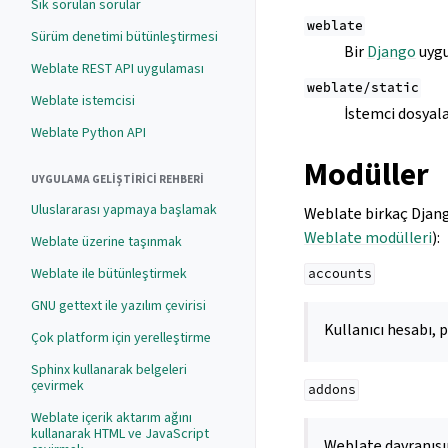
Sık sorulan sorular
weblate
Sürüm denetimi bütünleştirmesi
Bir
Django
uygu
Weblate REST API uygulaması
weblate/static
Weblate istemcisi
İstemci dosyalar
Weblate Python API
Modüller
UYGULAMA GELIŞTIRICI REHBERI
Uluslararası yapmaya başlamak
Weblate birkaç Django
Weblate modülleri
):
Weblate üzerine taşınmak
Weblate ile bütünleştirmek
accounts
GNU gettext ile yazılım çevirisi
Kullanıcı hesabı, p
Çok platform için yerelleştirme
Sphinx kullanarak belgeleri
çevirmek
addons
Weblate içerik aktarım ağını
kullanarak HTML ve JavaScript
Weblate davranışını