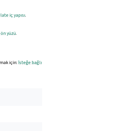
ate iç yapısı
.
 ön yüzü
.
lmak için:
İsteğe bağlı