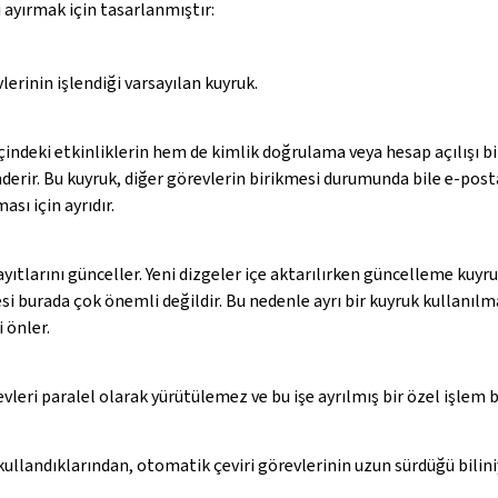
ni ayırmak için tasarlanmıştır:
lerinin işlendiği varsayılan kuyruk.
ndeki etkinliklerin hem de kimlik doğrulama veya hesap açılışı bil
derir. Bu kuyruk, diğer görevlerin birikmesi durumunda bile e-pos
sı için ayrıdır.
ayıtlarını günceller. Yeni dizgeler içe aktarılırken güncelleme kuyr
si burada çok önemli değildir. Bu nedenle ayrı bir kuyruk kullanılm
 önler.
leri paralel olarak yürütülemez ve bu işe ayrılmış bir özel işlem b
kullandıklarından, otomatik çeviri görevlerinin uzun sürdüğü bilini