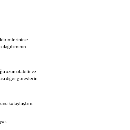
dirimlerinin e-
ta dağıtımının
uğu uzun olabilir ve
ası diğer görevlerin
unu kolaylaştırır.
yor.