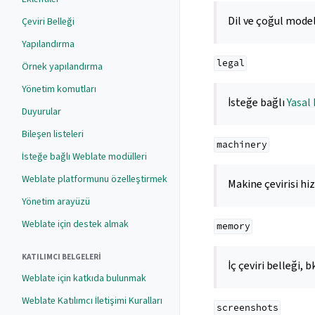
Dil ve çoğul mode
Çeviri Belleği
Yapılandırma
legal
Örnek yapılandırma
Yönetim komutları
İsteğe bağlı
Yasal
Duyurular
Bileşen listeleri
machinery
İsteğe bağlı Weblate modülleri
Weblate platformunu özelleştirmek
Makine çevirisi hi
Yönetim arayüzü
Weblate için destek almak
memory
KATILIMCI BELGELERI
İç çeviri belleği, b
Weblate için katkıda bulunmak
Weblate Katılımcı İletişimi Kuralları
screenshots