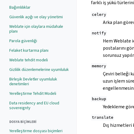
farklı iş yükü türleri
Bağımlılıklar
celery
Güvenlik açığı ve olay yönetimi
Arka plan görev
Weblate için olaylara müdahale
planı
notify
Hem Weblate içi
Parola güvenliği
postalarını gön
Felaket kurtarma planı
sorunsuz yapılma
Weblate tehdit modeli
memory
Gizlilik düzenlemelerine uyumluluk
Çeviri belleği k
Birleşik Devletler uyumluluk
uzun işlem süre
denetimleri
engellenmesini
Yerelleştirme Tehdit Modeli
backup
Data residency and EU cloud
Yedekleme görev
sovereignty
translate
DOSYA BIÇIMLERI
Dış hizmetleri 
Yerelleştirme dosyası biçimleri