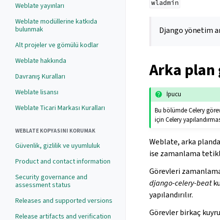
wladmin
Weblate yayınları
Weblate modüllerine katkıda
bulunmak
Django yönetim ar
Alt projeler ve gömülü kodlar
Weblate hakkında
Arka plan 
Davranış Kuralları
Weblate lisansı
İpucu
Weblate Ticari Markası Kuralları
Bu bölümde Celery görevl
için Celery yapılandırmas
WEBLATE KOPYASINI KORUMAK
Weblate, arka planda 
Güvenlik, gizlilik ve uyumluluk
ise zamanlama tetikl
Product and contact information
Görevleri zamanlamak
Security governance and
django-celery-beat
ku
assessment status
yapılandırılır.
Releases and supported versions
Görevler birkaç kuyru
Release artifacts and verification