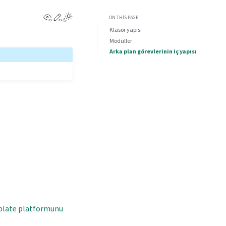
View this page
Edit this page
ON THIS PAGE
Klasör yapısı
Modüller
Arka plan görevlerinin iç yapısı
late platformunu