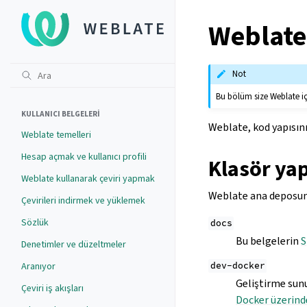
Weblate 
Not
Bu bölüm size Weblate iç
KULLANICI BELGELERI
Weblate, kod yapısın
Weblate temelleri
Hesap açmak ve kullanıcı profili
Klasör yap
Weblate kullanarak çeviri yapmak
Weblate ana deposunun
Çevirileri indirmek ve yüklemek
Sözlük
docs
Bu belgelerin
S
Denetimler ve düzeltmeler
Aranıyor
dev-docker
Geliştirme sunu
Çeviri iş akışları
Docker üzerinde