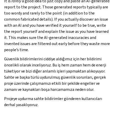
It is
rarely
a good idea to just copy and paste an AI-generated
report to the project. Those generated reports typically are
too wordy and rarely to the point (in addition to the
common fabricated details). If you actually discover an issue
with an AI and you have verified it yourself to be true, write
the report yourself and explain the issue as you have learned
it. This makes sure the AI-generated inaccuracies and
invented issues are filtered out early before they waste more
people’s time.
Güvenlik bildirimlerini ciddiye aldığımız için her bildirimi
öncelikli olarak inceliyoruz. Bu iş hem zaman hem de enerji
tüketiyor ve bizi diğer anlamlı işleri yapmaktan alıkoyuyor.
Sahte ve başka türlü uydurulmuş güvenlik sorunları, gerçek
proje üzerinde çalışmamızı etkili bir şekilde engeller ve
zamanı ve kaynakları boşa harcamamıza neden olur.
Projeye uydurma sahte bildirimler gönderen kullanıcıları
derhal yasaklıyoruz.