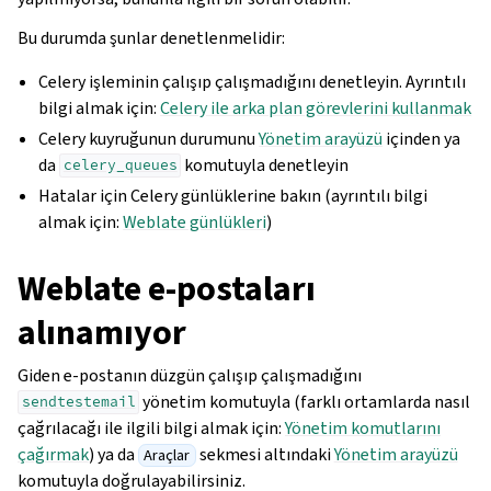
Bu durumda şunlar denetlenmelidir:
Celery işleminin çalışıp çalışmadığını denetleyin. Ayrıntılı
bilgi almak için:
Celery ile arka plan görevlerini kullanmak
Celery kuyruğunun durumunu
Yönetim arayüzü
içinden ya
da
komutuyla denetleyin
celery_queues
Hatalar için Celery günlüklerine bakın (ayrıntılı bilgi
almak için:
Weblate günlükleri
)
Weblate e-postaları
alınamıyor
Giden e-postanın düzgün çalışıp çalışmadığını
yönetim komutuyla (farklı ortamlarda nasıl
sendtestemail
çağrılacağı ile ilgili bilgi almak için:
Yönetim komutlarını
çağırmak
) ya da
sekmesi altındaki
Yönetim arayüzü
Araçlar
komutuyla doğrulayabilirsiniz.