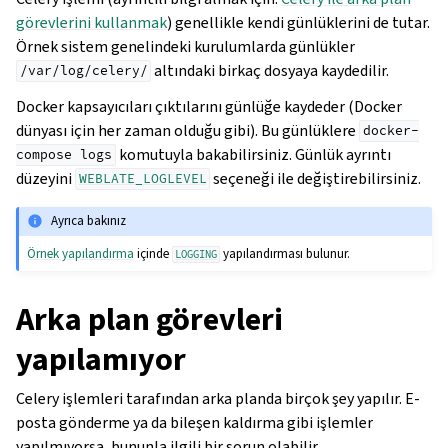
görevlerini kullanmak
) genellikle kendi günlüklerini de tutar.
Örnek sistem genelindeki kurulumlarda günlükler
altındaki birkaç dosyaya kaydedilir.
/var/log/celery/
Docker kapsayıcıları çıktılarını günlüğe kaydeder (Docker
dünyası için her zaman olduğu gibi). Bu günlüklere
docker-
komutuyla bakabilirsiniz. Günlük ayrıntı
compose
logs
düzeyini
seçeneği ile değiştirebilirsiniz.
WEBLATE_LOGLEVEL
Ayrıca bakınız
Örnek yapılandırma
içinde
yapılandırması bulunur.
LOGGING
Arka plan görevleri
yapılamıyor
Celery işlemleri tarafından arka planda birçok şey yapılır. E-
posta gönderme ya da bileşen kaldırma gibi işlemler
yapılmıyorsa, bununla ilgili bir sorun olabilir.