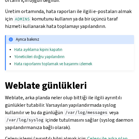
ortamı için uygun değildir.
Üretim ortamında, hata raporları ile ilgili e-postaları almak
için
komutunu kullanın ya da bir üçüncü taraf
ADMINS
hizmeti kullanarak hata toplamayı yapılandırın.
Ayrıca bakınız
Hata ayıklama kipini kapatın
Yöneticileri doğru yapılandırın
Hata raporlarını toplamak ve başarımı izlemek
Weblate günlükleri
Weblate, arka planda neler olup bittiği ile ilgili ayrıntılı
günlükler tutabilir. Varsayılan yapılandırmada syslog
kullanılır ve bu da günlüğün
veya
/var/log/messages
içinde tutulmasını sağlar (syslog daemon
/var/log/syslog
yapılandırmanıza bağlı olarak).
Celery işlemi (ayrıntılı bilgi almak için:
Celery ile arka plan