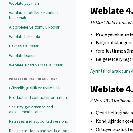
Weblate yayınları
Weblate 4
Weblate modüllerine katkıda
bulunmak
15 Mart 2023 tarihind
Alt projeler ve gömülü kodlar
Proje yedeklemeler
Weblate hakkında
Bağımlılıklar günc
Davranış Kuralları
Yerelleştirme günc
Weblate lisansı
Belgelerde iyileşti
Weblate Ticari Markası Kuralları
Ayrıntılı olarak tüm d
WEBLATE KOPYASINI KORUMAK
Weblate 4
Güvenlik, gizlilik ve uyumluluk
Product and contact information
8 Mart 2023 tarihinde 
Security governance and
assessment status
Çeviri belleğinde 
Kendiliğinden çevir
Releases and supported versions
Örtüşen sözlük ter
Release artifacts and verification