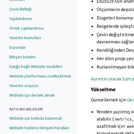
Ed25519 SSH anaht
Çeviri Belleği
Ölçümlerin depola
Dizgeleri konuma 
Yapılandırma
Belgelerde iyileşti
Örnek yapılandırma
Çeviri değiştiril
Yönetim komutları
davranması sağlan
Duyurular
Kendiliğinden Dev
Bileşen listeleri
Her dilin proje çev
İsteğe bağlı Weblate modülleri
Kullanılmayan bile
Weblate platformunu özelleştirmek
Ayrıntılı olarak tüm d
Yönetim arayüzü
Yükseltme
Weblate için destek almak
Güncellemek için
Gen
KATILIMCI BELGELERI
Yeniden yazılmış 
Weblate için katkıda bulunmak
alabilir (
metrics
azaltmak için
web
Weblate Katılımcı İletişimi Kuralları
kopyalayarak akta