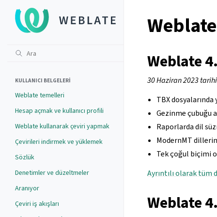
Weblate 
Weblate 4
30 Haziran 2023 tarih
KULLANICI BELGELERI
Weblate temelleri
TBX dosyalarında y
Hesap açmak ve kullanıcı profili
Gezinme çubuğu ar
Weblate kullanarak çeviri yapmak
Raporlarda dil süz
ModernMT dillerinin
Çevirileri indirmek ve yüklemek
Tek çoğul biçimi o
Sözlük
Denetimler ve düzeltmeler
Ayrıntılı olarak tüm d
Aranıyor
Weblate 4
Çeviri iş akışları