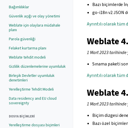
Bazı biçimlerde İn
Bağımlılıklar
go-i18n v2 JSON do
Güvenlik açığı ve olay yönetimi
Ayrıntılı olarak tüm d
Weblate için olaylara müdahale
planı
Weblate 4
Parola güvenliği
Felaket kurtarma planı
1 Mart 2023 tarihinde 
Weblate tehdit modeli
Sınama paketi soru
Gizlilik düzenlemelerine uyumluluk
Ayrıntılı olarak tüm d
Birleşik Devletler uyumluluk
denetimleri
Weblate 4
Yerelleştirme Tehdit Modeli
Data residency and EU cloud
sovereignty
1 Mart 2023 tarihinde 
Biçim dizgesi dene
DOSYA BIÇIMLERI
Bazı özel biçimlend
Yerelleştirme dosyası biçimleri