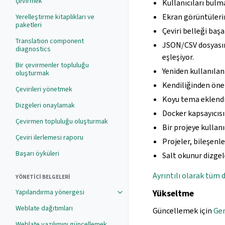
çevirmek
Kullanıcıları bulma
Ekran görüntülerin
Yerelleştirme kitaplıkları ve
paketleri
Çeviri belleği başar
Translation component
JSON/CSV dosyasına 
diagnostics
eşleşiyor.
Bir çevirmenler topluluğu
Yeniden kullanılan
oluşturmak
Kendiliğinden öner
Çevirileri yönetmek
Koyu tema eklendi.
Dizgeleri onaylamak
Docker kapsayıcısı
Çevirmen topluluğu oluşturmak
Bir projeye kullan
Çeviri ilerlemesi raporu
Projeler, bileşenle
Başarı öyküleri
Salt okunur dizgel
Ayrıntılı olarak tüm d
YÖNETICI BELGELERI
Yapılandırma yönergesi
Yükseltme
Weblate dağıtımları
Güncellemek için
Gen
Weblate yazılımını güncellemek