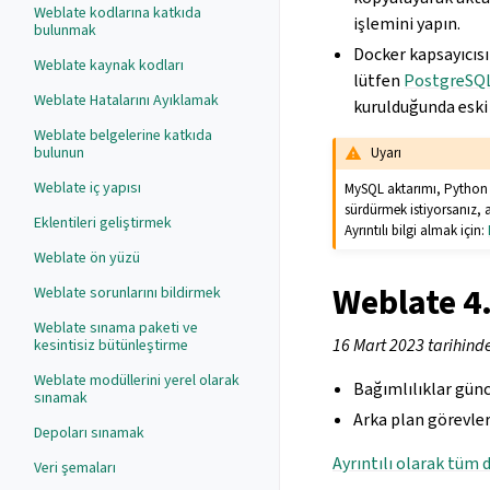
Weblate kodlarına katkıda
işlemini yapın.
bulunmak
Docker kapsayıcısı
Weblate kaynak kodları
lütfen
PostgreSQL
Weblate Hatalarını Ayıklamak
kurulduğunda eski 
Weblate belgelerine katkıda
bulunun
Uyarı
Weblate iç yapısı
MySQL aktarımı, Python 
sürdürmek istiyorsanız,
Eklentileri geliştirmek
Ayrıntılı bilgi almak için:
Weblate ön yüzü
Weblate 4
Weblate sorunlarını bildirmek
Weblate sınama paketi ve
16 Mart 2023 tarihind
kesintisiz bütünleştirme
Weblate modüllerini yerel olarak
Bağımlılıklar günc
sınamak
Arka plan görevler
Depoları sınamak
Ayrıntılı olarak tüm d
Veri şemaları