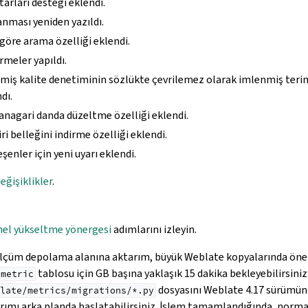
arları desteği eklendi.
nması yeniden yazıldı.
göre arama özelliği eklendi.
rmeler yapıldı.
memiş kalite denetiminin sözlükte çevrilemez olarak imlenmiş ter
dı.
anagari danda düzeltme özelliği eklendi.
iri belleğini indirme özelliği eklendi.
şenler için yeni uyarı eklendi.
eğişiklikler
.
el yükseltme yönergesi
adımlarını izleyin.
ölçüm depolama alanına aktarım, büyük Weblate kopyalarında ön
tablosu için GB başına yaklaşık 15 dakika bekleyebilirsiniz)
_metric
dosyasını Weblate 4.17 sürümü
late/metrics/migrations/*.py
rımı arka planda başlatabilirsiniz. İşlem tamamlandığında, norm