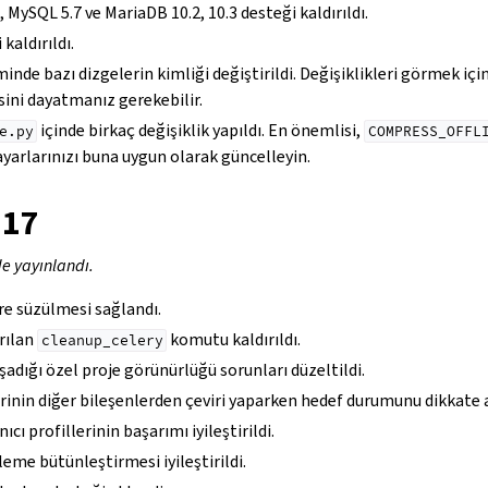
 MySQL 5.7 ve MariaDB 10.2, 10.3 desteği kaldırıldı.
kaldırıldı.
inde bazı dizgelerin kimliği değiştirildi. Değişiklikleri görmek için
ini dayatmanız gerekebilir.
içinde birkaç değişiklik yapıldı. En önemlisi,
e.py
COMPRESS_OFFL
 ayarlarınızı buna uygun olarak güncelleyin.
.17
de yayınlandı.
re süzülmesi sağlandı.
rılan
komutu kaldırıldı.
cleanup_celery
şadığı özel proje görünürlüğü sorunları düzeltildi.
rinin diğer bileşenlerden çeviri yaparken hedef durumunu dikkate 
ıcı profillerinin başarımı iyileştirildi.
leme bütünleştirmesi iyileştirildi.