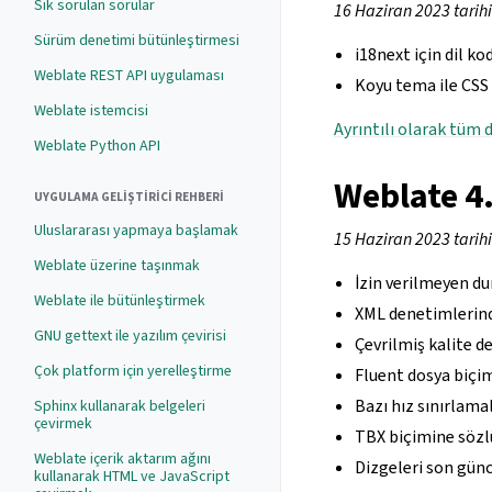
Sık sorulan sorular
16 Haziran 2023 tarih
Sürüm denetimi bütünleştirmesi
i18next için dil ko
Weblate REST API uygulaması
Koyu tema ile CSS 
Weblate istemcisi
Ayrıntılı olarak tüm d
Weblate Python API
Weblate 4
UYGULAMA GELIŞTIRICI REHBERI
Uluslararası yapmaya başlamak
15 Haziran 2023 tarih
Weblate üzerine taşınmak
İzin verilmeyen dur
Weblate ile bütünleştirmek
XML denetimlerinde
GNU gettext ile yazılım çevirisi
Çevrilmiş kalite den
Çok platform için yerelleştirme
Fluent dosya biçim
Bazı hız sınırlama
Sphinx kullanarak belgeleri
çevirmek
TBX biçimine sözl
Weblate içerik aktarım ağını
Dizgeleri son günc
kullanarak HTML ve JavaScript