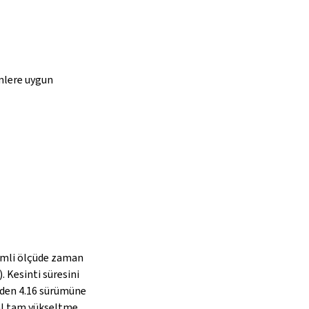
imlere uygun
emli ölçüde zaman
. Kesinti süresini
nden 4.16 sürümüne
al tam yükseltme