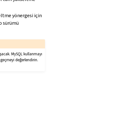
eltme yönergesi için
o sürümü
lışacak. MySQL kullanmayı
 geçmeyi değerlendirin.