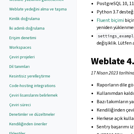
PostgreSQL 10, 11,
Weblate yedeğini alma ve taşıma
Python 3.7 desteği 
Kimlik doğrulama
Fluent biçimi
biçim
yeniden yüklenmes
İki adımlı doğrulama
settings_exampl
Erişim denetimi
değişiklik. Lütfen
Workspaces
Çeviri projeleri
Weblate 4
Dil tanımları
17 Nisan 2023 tarihin
Kesintisiz yerelleştirme
Raporların dile gö
Code-hosting integrations
Kullanımdan kaldı
Çeviri lisanslarını belirlemek
Bazı takımların ya
Çeviri süreci
Kendiliğinden çevi
Denetimler ve düzeltmeler
Herkese açık kullan
Kendiliğinden öneriler
Sentry başarımı iz
Eklentiler