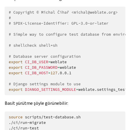
# Copyright © Michal Čihař <michal@weblate.org>
#
# SPDX-License-Identifier: GPL-3.0-or-later
# Simple way to configure test database from environ
# shellcheck shell=sh
# Database server configuration
export
CI_DB_USER
=
export
CI_DB_PASSWORD
=
export
CI_DB_HOST
=
127
.0.0.1

# Django settings module to use
export
DJANGO_SETTINGS_MODULE
=
Basit yürütme şöyle görünebilir:
source
scripts/test-database.sh

./ci/run-migrate

./ci/run-test
