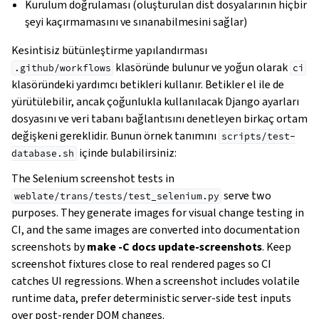
Kurulum doğrulaması (oluşturulan dist dosyalarının hiçbir
şeyi kaçırmamasını ve sınanabilmesini sağlar)
Kesintisiz bütünleştirme yapılandırması
klasöründe bulunur ve yoğun olarak
.github/workflows
ci
klasöründeki yardımcı betikleri kullanır. Betikler el ile de
yürütülebilir, ancak çoğunlukla kullanılacak Django ayarları
dosyasını ve veri tabanı bağlantısını denetleyen birkaç ortam
değişkeni gereklidir. Bunun örnek tanımını
scripts/test-
içinde bulabilirsiniz:
database.sh
The Selenium screenshot tests in
serve two
weblate/trans/tests/test_selenium.py
purposes. They generate images for visual change testing in
CI, and the same images are converted into documentation
screenshots by
make -C docs update-screenshots
. Keep
screenshot fixtures close to real rendered pages so CI
catches UI regressions. When a screenshot includes volatile
runtime data, prefer deterministic server-side test inputs
over post-render DOM changes.