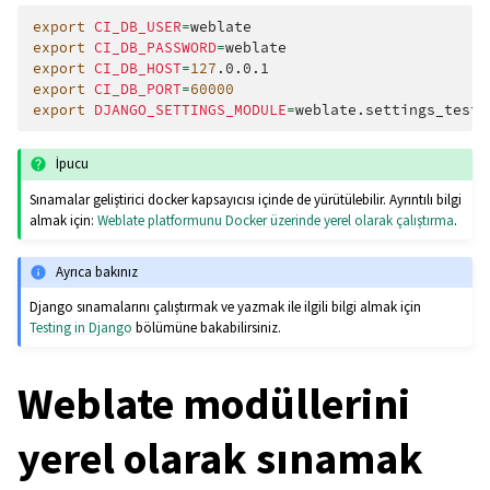
export
CI_DB_USER
=
export
CI_DB_PASSWORD
=
export
CI_DB_HOST
=
127
export
CI_DB_PORT
=
60000
export
DJANGO_SETTINGS_MODULE
=
İpucu
Sınamalar geliştirici docker kapsayıcısı içinde de yürütülebilir. Ayrıntılı bilgi
almak için:
Weblate platformunu Docker üzerinde yerel olarak çalıştırma
.
Ayrıca bakınız
Django sınamalarını çalıştırmak ve yazmak ile ilgili bilgi almak için
Testing in Django
bölümüne bakabilirsiniz.
Weblate modüllerini
yerel olarak sınamak