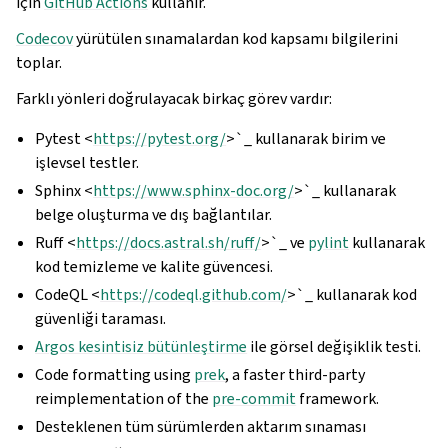
için
GitHub Actions
kullanır.
Codecov
yürütülen sınamalardan kod kapsamı bilgilerini
toplar.
Farklı yönleri doğrulayacak birkaç görev vardır:
Pytest <
https://pytest.org/
>`_ kullanarak birim ve
işlevsel testler.
Sphinx <
https://www.sphinx-doc.org/
>`_ kullanarak
belge oluşturma ve dış bağlantılar.
Ruff <
https://docs.astral.sh/ruff/
>`_ ve
pylint
kullanarak
kod temizleme ve kalite güvencesi.
CodeQL <
https://codeql.github.com/
>`_ kullanarak kod
güvenliği taraması.
Argos kesintisiz bütünleştirme
ile görsel değişiklik testi.
Code formatting using
prek
, a faster third-party
reimplementation of the
pre-commit
framework.
Desteklenen tüm sürümlerden aktarım sınaması