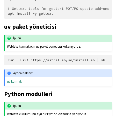
# Gettext tools for gettext POT/PO update add-ons
apt
install
-y
uv paket yöneticisi
İpucu
Weblate kurmak için uv paket yöneticisi kullanıyoruz.
curl
-LsSf
https://astral.sh/uv/install.sh
|
Ayrıca bakınız
uv kurmak
Python modülleri
İpucu
Weblate kurulumunu ayrı bir Python ortamına yapıyoruz.