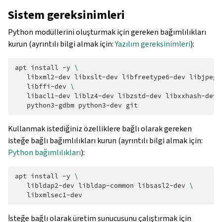
Sistem gereksinimleri
Python modüllerini oluşturmak için gereken bağımlılıkları
kurun (ayrıntılı bilgi almak için:
Yazılım gereksinimleri
):
apt
install
-y
\
libxml2-dev
libxslt-dev
libfreetype6-dev
libjpeg-
libffi-dev
\
libacl1-dev
liblz4-dev
libzstd-dev
libxxhash-dev
python3-gdbm
python3-dev
Kullanmak istediğiniz özelliklere bağlı olarak gereken
isteğe bağlı bağımlılıkları kurun (ayrıntılı bilgi almak için:
Python bağımlılıkları
):
apt
install
-y
\
libldap2-dev
libldap-common
libsasl2-dev
\
İsteğe bağlı olarak üretim sunucusunu çalıştırmak için