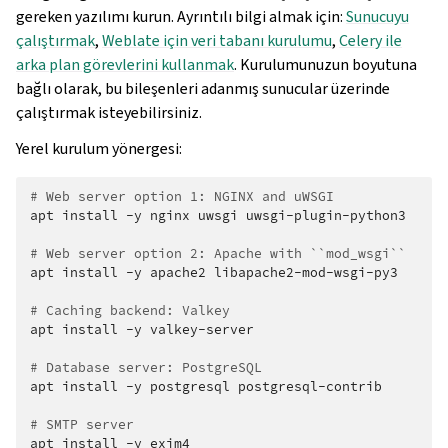
gereken yazılımı kurun. Ayrıntılı bilgi almak için:
Sunucuyu
çalıştırmak
,
Weblate için veri tabanı kurulumu
,
Celery ile
arka plan görevlerini kullanmak
. Kurulumunuzun boyutuna
bağlı olarak, bu bileşenleri adanmış sunucular üzerinde
çalıştırmak isteyebilirsiniz.
Yerel kurulum yönergesi:
# Web server option 1: NGINX and uWSGI
apt
install
-y
nginx
uwsgi
uwsgi-plugin-python3

# Web server option 2: Apache with ``mod_wsgi``
apt
install
-y
apache2
libapache2-mod-wsgi-py3

# Caching backend: Valkey
apt
install
-y
valkey-server

# Database server: PostgreSQL
apt
install
-y
postgresql
postgresql-contrib

# SMTP server
apt
install
-y
exim4
