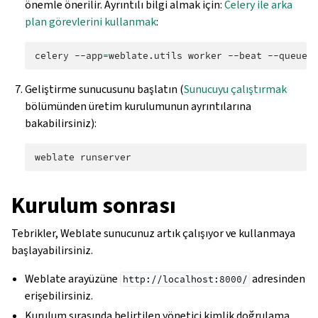
önemle önerilir. Ayrıntılı bilgi almak için:
Celery ile arka
plan görevlerini kullanmak
:
celery
--app
=
weblate.utils
worker
--beat
--queues
Geliştirme sunucusunu başlatın (
Sunucuyu çalıştırmak
bölümünden üretim kurulumunun ayrıntılarına
bakabilirsiniz):
weblate
Kurulum sonrası
Tebrikler, Weblate sunucunuz artık çalışıyor ve kullanmaya
başlayabilirsiniz.
Weblate arayüzüne
adresinden
http://localhost:8000/
erişebilirsiniz.
Kurulum sırasında belirtilen yönetici kimlik doğrulama