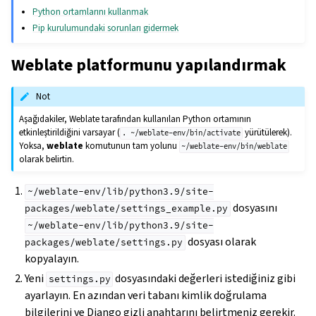
Python ortamlarını kullanmak
Pip kurulumundaki sorunları gidermek
Weblate platformunu yapılandırmak
Not
Aşağıdakiler, Weblate tarafından kullanılan Python ortamının
etkinleştirildiğini varsayar (
yürütülerek).
.
~/weblate-env/bin/activate
Yoksa,
weblate
komutunun tam yolunu
~/weblate-env/bin/weblate
olarak belirtin.
~/weblate-env/lib/python3.9/site-
dosyasını
packages/weblate/settings_example.py
~/weblate-env/lib/python3.9/site-
dosyası olarak
packages/weblate/settings.py
kopyalayın.
Yeni
dosyasındaki değerleri istediğiniz gibi
settings.py
ayarlayın. En azından veri tabanı kimlik doğrulama
bilgilerini ve Django gizli anahtarını belirtmeniz gerekir.