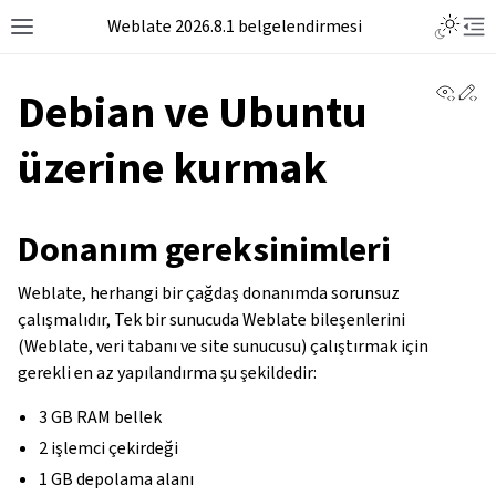
Weblate 2026.8.1 belgelendirmesi
View 
Ed
Debian ve Ubuntu
üzerine kurmak
Donanım gereksinimleri
Weblate, herhangi bir çağdaş donanımda sorunsuz
çalışmalıdır, Tek bir sunucuda Weblate bileşenlerini
(Weblate, veri tabanı ve site sunucusu) çalıştırmak için
gerekli en az yapılandırma şu şekildedir:
3 GB RAM bellek
2 işlemci çekirdeği
1 GB depolama alanı