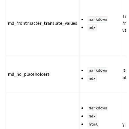
Tra
markdown
md_frontmatter_translate_values
fro
mdx
val
Dis
markdown
md_no_placeholders
pla
mdx
markdown
mdx
html
Yin