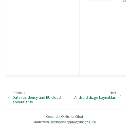
ka
Previous
Next
Data residency and EU cloud
Android dizge kaynakları
sovereignty
Copyright © Michal Čihař
Made with
Sphinx
and
@pradyunsg
's
Furo