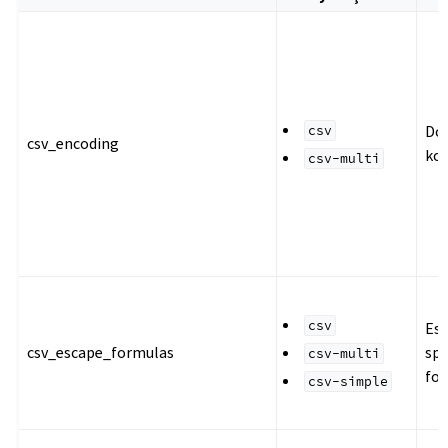
Do
csv
csv_encoding
ko
csv-multi
csv
Es
csv_escape_formulas
sp
csv-multi
fo
csv-simple