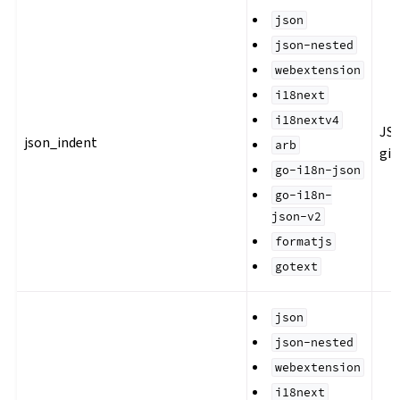
json
json-nested
webextension
i18next
i18nextv4
JS
json_indent
arb
gir
go-i18n-json
go-i18n-
json-v2
formatjs
gotext
json
json-nested
webextension
i18next