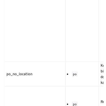
Ko
bil
po_no_location
po
do
kat
Re
po