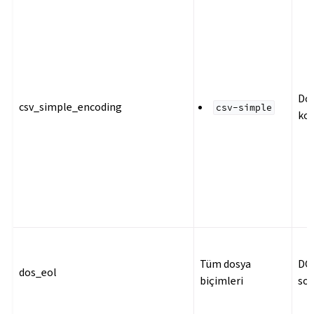
Do
csv_simple_encoding
csv-simple
ko
Tüm dosya
DOS
dos_eol
biçimleri
so