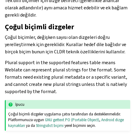
Tek dilli biçimler için dizge belirteci (genellikle anahtar
olarak adlandırılır) aynı amaca hizmet edebilir ve ek bağlam
gerekli değildir.
Çoğul biçimli dizgeler
Çoğul biçimler, değişken sayısı olan dizgeleri doğru
yerelleştirmek için gereklidir. Kurallar hedef dile bağlıdır ve
birçok biçim bunun için CLDR teknik özelliklerini kullanılır.
Plural support in the supported features table means
Weblate can represent plural strings for the format. Some
formats need existing plural metadata or a specific variant,
and cannot create new plural strings unless that is natively
supported by the format.
İpucu
Çoğul biçimli dizgeler uygulama çatısı tarafından da desteklenmelidir.
Platformunuza uygun
GNU gettext PO (Portable Object)
,
Android dizge
kaynakları
ya da
Stringsdict biçimi
yerel biçimini seçin.