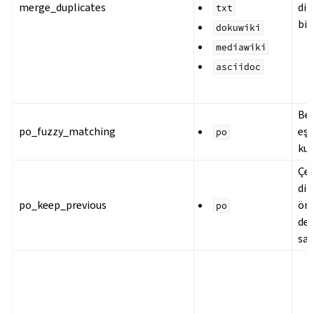
merge_duplicates
diz
txt
bir
dokuwiki
mediawiki
asciidoc
Bel
po_fuzzy_matching
eş
po
kul
Çev
diz
po_keep_previous
önc
po
değ
sak