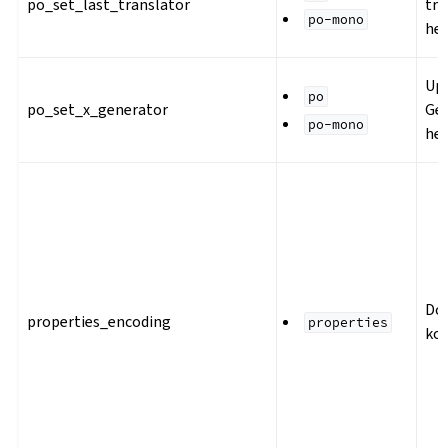
po_set_last_translator
tra
po-mono
he
Upd
po
po_set_x_generator
Ge
po-mono
he
Do
properties_encoding
properties
ko