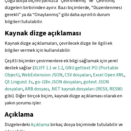
Çoğu dosya biçimi yalnızca “Çevrilmemiş” ve “Çevrilmiş”
dizgeleri birbirinden ayırır. Bazı biçimlerde, “Düzenlenmesi
gerekli” ya da “Onaylanmış” gibi daha ayrıntılı durum
bilgileri tutulabilir.
Kaynak dizge açıklaması
Kaynak dizge açıklamaları, çevrilecek dizge ile ilgili ek
bilgiler vermek için kullanılabilir.
Çeşitli biçimler çevirmenlere ek bilgi sağlamak için yerel
destek sağlar (
XLIFF 1.1 ve 1.2
,
GNU gettext PO (Portable
Object)
,
WebExtension JSON
,
CSV dosyaları
,
Excel Open XML
,
Qt Linguist .ts
,
go-i18n JSON dosyaları
,
gotext JSON
dosyaları
,
ARB dosyası
,
.NET kaynak dosyaları (RESX, RESW)
gibi). Diğer birçok biçim, kaynak dizge açıklaması olarak en
yakın yorumu işler.
Açıklama
Dizgelerdeki
Açıklama
birkaç dosya biçiminde tutulabilir ve