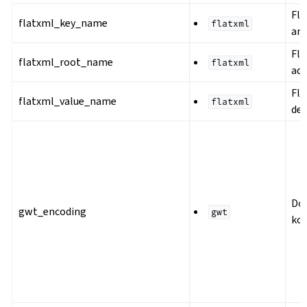
Fl
flatxml_key_name
flatxml
ana
Fl
flatxml_root_name
flatxml
adı
Fl
flatxml_value_name
flatxml
değ
Do
gwt_encoding
gwt
ko