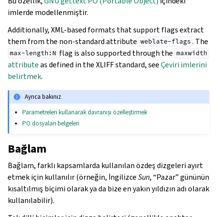
Bu özellik,
GNU gettext PO (Portable Object)
içindeki
imlerde modellenmiştir.
Additionally, XML-based formats that support flags extract
them from the non-standard attribute
. The
weblate-flags
flag is also supported through the
max-length:N
maxwidth
attribute
as defined in the XLIFF standard, see
Çeviri imlerini
belirtmek
.
Ayrıca bakınız
Parametreleri kullanarak davranışı özelleştirmek
PO dosyaları belgeleri
Bağlam
Bağlam, farklı kapsamlarda kullanılan özdeş dizgeleri ayırt
etmek için kullanılır (örneğin, İngilizce
Sun
, “Pazar” gününün
kısaltılmış biçimi olarak ya da bize en yakın yıldızın adı olarak
kullanılabilir).