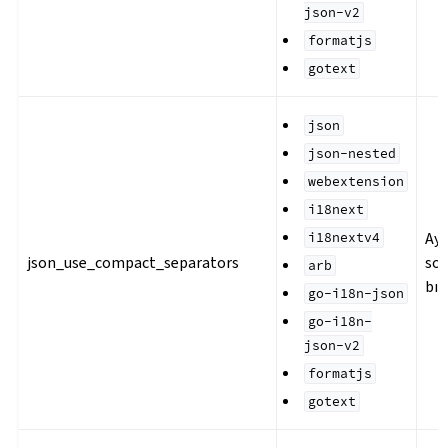
json-v2
formatjs
gotext
json
json-nested
webextension
i18next
Ayr
i18nextv4
json_use_compact_separators
son
arb
bır
go-i18n-json
go-i18n-
json-v2
formatjs
gotext