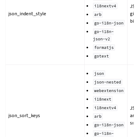
JS
i18nextv4
json_indent_style
gir
arb
bi
go-i18n-json
go-i18n-
json-v2
formatjs
gotext
json
json-nested
webextension
i18next
JS
i18nextv4
json_sort_keys
ana
arb
sır
go-i18n-json
go-i18n-