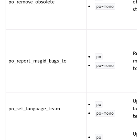
po_remove_obsolete
ob
po-mono
str
Re
po
po_report_msgid_bugs_to
ms
po-mono
to
Up
po
po_set_language_team
la
po-mono
te
Upd
po