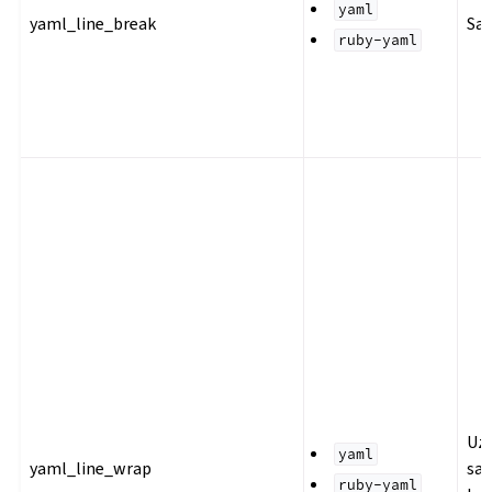
yaml
yaml_line_break
Sat
ruby-yaml
Uz
yaml
yaml_line_wrap
sat
ruby-yaml