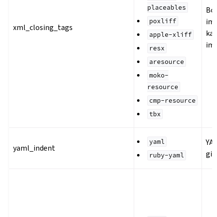
placeables
Bo
iml
poxliff
xml_closing_tags
kap
apple-xliff
imi
resx
aresource
moko-
resource
cmp-resource
tbx
YA
yaml
yaml_indent
gir
ruby-yaml