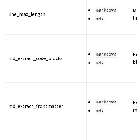
Ma
markdown
line_max_length
lin
mdx
Ext
markdown
md_extract_code_blocks
blo
mdx
Ext
markdown
md_extract_frontmatter
ma
mdx