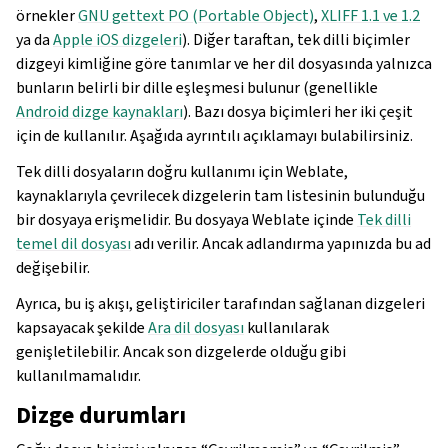
örnekler
GNU gettext PO (Portable Object)
,
XLIFF 1.1 ve 1.2
ya da
Apple iOS dizgeleri
). Diğer taraftan, tek dilli biçimler
dizgeyi kimliğine göre tanımlar ve her dil dosyasında yalnızca
bunların belirli bir dille eşleşmesi bulunur (genellikle
Android dizge kaynakları
). Bazı dosya biçimleri her iki çeşit
için de kullanılır. Aşağıda ayrıntılı açıklamayı bulabilirsiniz.
Tek dilli dosyaların doğru kullanımı için Weblate,
kaynaklarıyla çevrilecek dizgelerin tam listesinin bulunduğu
bir dosyaya erişmelidir. Bu dosyaya Weblate içinde
Tek dilli
temel dil dosyası
adı verilir. Ancak adlandırma yapınızda bu ad
değişebilir.
Ayrıca, bu iş akışı, geliştiriciler tarafından sağlanan dizgeleri
kapsayacak şekilde
Ara dil dosyası
kullanılarak
genişletilebilir. Ancak son dizgelerde olduğu gibi
kullanılmamalıdır.
Dizge durumları