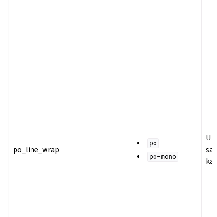
Uz
po
po_line_wrap
sat
po-mono
ka