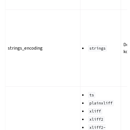
Do
strings_encoding
strings
ko
ts
plainxliff
xliff
xliff2
xliff2-