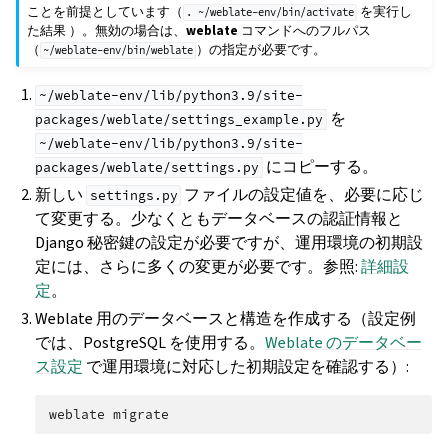
ことを前提としています（
を実行し
.
~/weblate-env/bin/activate
た結果 ）。無効の場合は、
weblate
コマンドへのフルパス
（
）の指定が必要です。
~/weblate-env/bin/weblate
~/weblate-env/lib/python3.9/site-
を
packages/weblate/settings_example.py
~/weblate-env/lib/python3.9/site-
にコピーする。
packages/weblate/settings.py
新しい
ファイルの設定値を、必要に応じ
settings.py
て変更する。少なくともデータベースの認証情報と
Django 秘密鍵の設定が必要ですが、運用環境の初期設
定には、さらに多くの変更が必要です。参照:
詳細設
定
。
Weblate 用のデータベースと構造を作成する（設定例
では、PostgreSQL を使用する。
Weblate のデータベー
ス設定
で運用環境に対応した初期設定を確認する）:
weblate