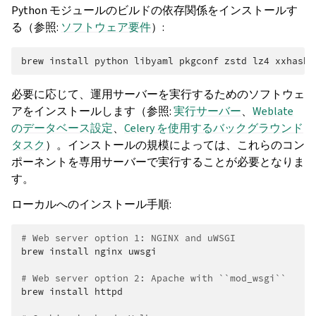
Python モジュールのビルドの依存関係をインストールす
る（参照:
ソフトウェア要件
）:
brew
install
python
libyaml
pkgconf
zstd
lz4
xxhash
必要に応じて、運用サーバーを実行するためのソフトウェ
アをインストールします（参照:
実行サーバー
、
Weblate
のデータベース設定
、
Celery を使用するバックグラウンド
タスク
）。インストールの規模によっては、これらのコン
ポーネントを専用サーバーで実行することが必要となりま
す。
ローカルへのインストール手順:
# Web server option 1: NGINX and uWSGI
brew
install
nginx
uwsgi

# Web server option 2: Apache with ``mod_wsgi``
brew
install
httpd
