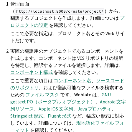
管理画面
（
）から、
http://localhost:8000/create/project/
翻訳するプロジェクトを作成します。詳細についは
プ
ロジェクトの設定
を確認してください。
ここで必要な指定は、プロジェクト名とその Web サイ
トだけです。
実際の翻訳用のオブジェクトであるコンポーネントを
作成します。コンポーネントは VCS リポジトリの場所
を特定し、翻訳するファイルを選択します。詳細は、
コンポーネント構成
を確認してください。
ここで重要な項目は
コンポーネント名
、
ソースコード
のリポジトリ
、および翻訳可能なファイルを検索する
ための
ファイル マスク
です。Weblate は、
GNU
gettext PO（ポータブル オブジェクト）
、
Android 文字
列リソース
、
Apple iOS 文字列
、
Java プロパティ
、
Stringsdict 形式
、
Fluent 形式
など、幅広い形式に対応
しています。詳細については、
現地語化ファイル フォ
ーマット
を確認してください。