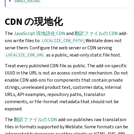
ENABLE_AVATARS
CDN の現地化
The
JavaScript 現地語化 CDN
and
翻訳ファイルの CDN
add-
ons write files to
; Weblate does not
LOCALIZE_CDN_PATH
serve them. Configure the web server or CDN serving
as a public, read-only static file host.
LOCALIZE_CDN_URL
Treat every published CDN file as public. The add-on specific
UUID in the URL is not an access-control mechanism. Do not
enable CDN add-ons for components that contain private
strings, unreleased product text, customer data, internal
URLs, API examples, repository paths, translator
comments, or file-format metadata that should not be
exposed.
The
翻訳ファイルの CDN
add-on publishes raw translation
files in formats supported by Weblate. Some formats can be
interpreted by browsers or other clients as HTML, SVG, XML,