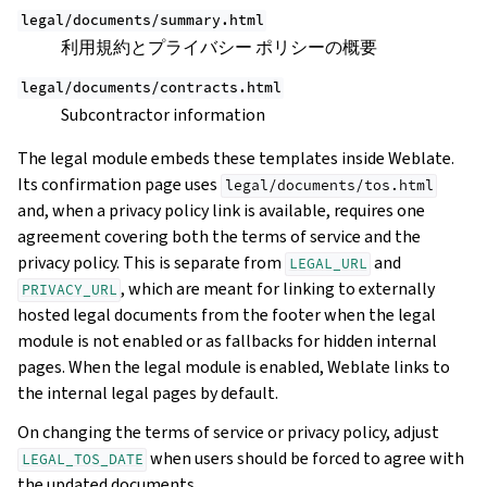
legal/documents/summary.html
利用規約とプライバシー ポリシーの概要
legal/documents/contracts.html
Subcontractor information
The legal module embeds these templates inside Weblate.
Its confirmation page uses
legal/documents/tos.html
and, when a privacy policy link is available, requires one
agreement covering both the terms of service and the
privacy policy. This is separate from
and
LEGAL_URL
, which are meant for linking to externally
PRIVACY_URL
hosted legal documents from the footer when the legal
module is not enabled or as fallbacks for hidden internal
pages. When the legal module is enabled, Weblate links to
the internal legal pages by default.
On changing the terms of service or privacy policy, adjust
when users should be forced to agree with
LEGAL_TOS_DATE
the updated documents.