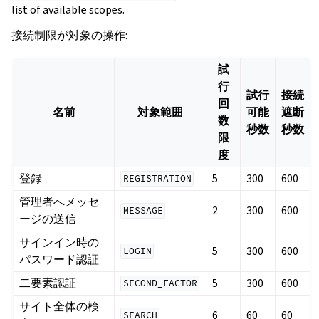
list of available scopes.
接続制限が対象の操作:
試
行
試行
接続
回
名前
対象範囲
可能
遮断
数
秒数
秒数
限
度
登録
5
300
600
REGISTRATION
管理者へメッセ
2
300
600
MESSAGE
ージの送信
サインイン時の
5
300
600
LOGIN
パスワード認証
二要素認証
5
300
600
SECOND_FACTOR
サイト全体の検
6
60
60
SEARCH