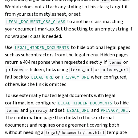
Weblate does not attach any styling to this class; target it
from your custom stylesheet, or set
to another class matching
LEGAL_DOCUMENT_CSS_CLASS
your document markup. Set the setting to an empty string if
no wrapper class is needed.
Use
to hide optional legal pages
LEGAL_HIDDEN_DOCUMENTS
such as subcontractors from the legal menu. Hidden pages
return a 404 response when requested directly. If
or
terms
is hidden, links using
or
privacy
terms_url
privacy_url
fall back to
or
when configured,
LEGAL_URL
PRIVACY_URL
otherwise the link is omitted.
To use externally hosted legal documents with legal
confirmation, configure
to hide
LEGAL_HIDDEN_DOCUMENTS
and
and set
and
.
terms
privacy
LEGAL_URL
PRIVACY_URL
The confirmation page then links to those external
documents and requires one agreement covering both
without needing a
template
legal/documents/tos.html