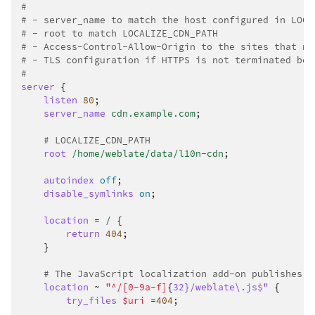
#
# - server_name to match the host configured in LOCA
# - root to match LOCALIZE_CDN_PATH
# - Access-Control-Allow-Origin to the sites that ne
# - TLS configuration if HTTPS is not terminated bef
#
server
{
listen
80
;
server_name
cdn.example.com
;
# LOCALIZE_CDN_PATH
root
/home/weblate/data/l10n-cdn
;
autoindex
off
;
disable_symlinks
on
;
location
=
/
{
return
404
;
}
# The JavaScript localization add-on publishes t
location
~
"^/[0-9a-f]
{
32}/weblate\.js$"
{
try_files
$uri
=
404
;