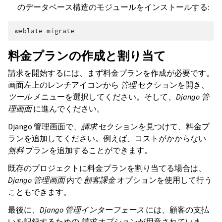
のデータベース構造のモジュールをインストールする:
weblate
料金プランの作成と割り当て
請求を開始するには、まず料金プランを作成が必要です。
画面左上のレンチアイコンから
管理
セクションを開き、
ツール
メニューを選択してください。そして、
Django 管
理画面
に進んでください。
Django 管理画面で、
請求
セクションを見つけて、料金プ
ランを追加してください。例えば、コストがかからない
無料
プランを追加することができます。
既存のプロジェクトに料金プランを割り当てる場合は、
Django 管理画面
内で
顧客課金
オプションを使用して行う
こともできます。
最後に、
Django 管理インターフェース
には、顧客の支払
いを記録するための
請求
オプションが用意されていま