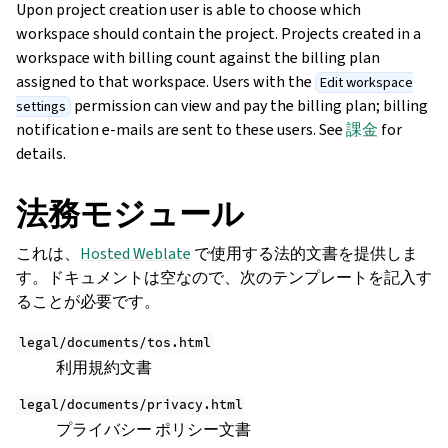
Upon project creation user is able to choose which
workspace should contain the project. Projects created in a
workspace with billing count against the billing plan
assigned to that workspace. Users with the
Edit workspace
permission can view and pay the billing plan; billing
settings
notification e-mails are sent to these users. See
課金
for
details.
法務モジュール
これは、
Hosted Weblate
で使用する法的文書を提供しま
す。ドキュメントは空なので、次のテンプレートを記入す
ることが必要です。
legal/documents/tos.html
利用規約文書
legal/documents/privacy.html
プライバシー ポリシー文書