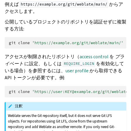
例えば
からア
https://example.org/git/weblate/main/
クセスします。
公開しているプロジェクトのリポジトリを認証せずに複製
する方法:
git
clone
'https://example.org/git/weblate/main/'
アクセスが制限されたリポジトリ（
access control
を
プラ
イベート
に設定、もしくは
を有効化して
REQUIRE_LOGIN
いる場合）を参照するには、
user profile
から取得できる
API トークンが必要です。例:
git
clone
'https://user:KEY@example.org/git/weblate/
注釈
Weblate serves the Git repository itself, but it does not serve Git LFS
objects. For repositories using Git LFS, clone from the upstream
repository and add Weblate as another remote. If you only need Git-