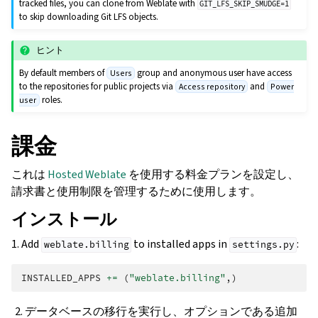
tracked files, you can clone from Weblate with
GIT_LFS_SKIP_SMUDGE=1
to skip downloading Git LFS objects.
ヒント
By default members of
group and anonymous user have access
Users
to the repositories for public projects via
and
Access repository
Power
roles.
user
課金
これは
Hosted Weblate
を使用する料金プランを設定し、
請求書と使用制限を管理するために使用します。
インストール
1. Add
to installed apps in
:
weblate.billing
settings.py
INSTALLED_APPS
+=
(
"weblate.billing"
,)
データベースの移行を実行し、オプションである追加