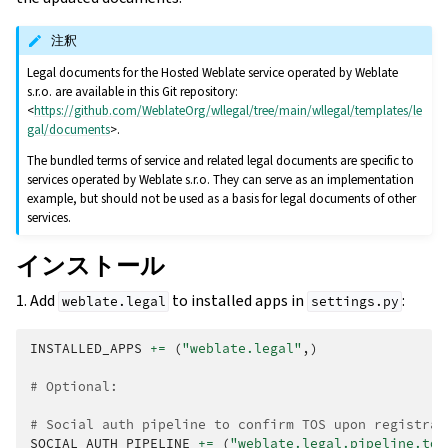
注釈
Legal documents for the Hosted Weblate service operated by Weblate
s.r.o. are available in this Git repository:
<
https://github.com/WeblateOrg/wllegal/tree/main/wllegal/templates/le
gal/documents
>.
The bundled terms of service and related legal documents are specific to
services operated by Weblate s.r.o. They can serve as an implementation
example, but should not be used as a basis for legal documents of other
services.
インストール
1. Add
to installed apps in
:
weblate.legal
settings.py
INSTALLED_APPS
+=
(
"weblate.legal"
,)
# Optional:
# Social auth pipeline to confirm TOS upon registrat
SOCIAL_AUTH_PIPELINE
+=
(
"weblate.legal.pipeline.tos