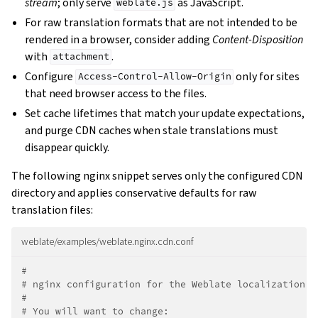
stream
; only serve
as JavaScript.
weblate.js
For raw translation formats that are not intended to be
rendered in a browser, consider adding
Content-Disposition
with
.
attachment
Configure
only for sites
Access-Control-Allow-Origin
that need browser access to the files.
Set cache lifetimes that match your update expectations,
and purge CDN caches when stale translations must
disappear quickly.
The following nginx snippet serves only the configured CDN
directory and applies conservative defaults for raw
translation files:
weblate/examples/weblate.nginx.cdn.conf
#
# nginx configuration for the Weblate localization C
#
# You will want to change: