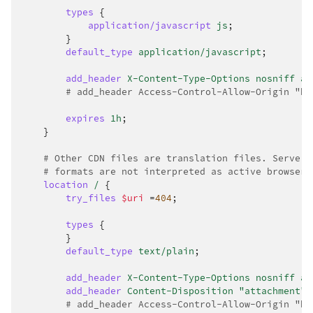
types
{
application/javascript
js
;
}
default_type
application/javascript
;
add_header
X-Content-Type-Options
nosniff
al
# add_header Access-Control-Allow-Origin "ht
expires
1h
;
}
# Other CDN files are translation files. Serve t
# formats are not interpreted as active browser 
location
/
{
try_files
$uri
=
404
;
types
{
}
default_type
text/plain
;
add_header
X-Content-Type-Options
nosniff
al
add_header
Content-Disposition
"attachment"
# add_header Access-Control-Allow-Origin "ht