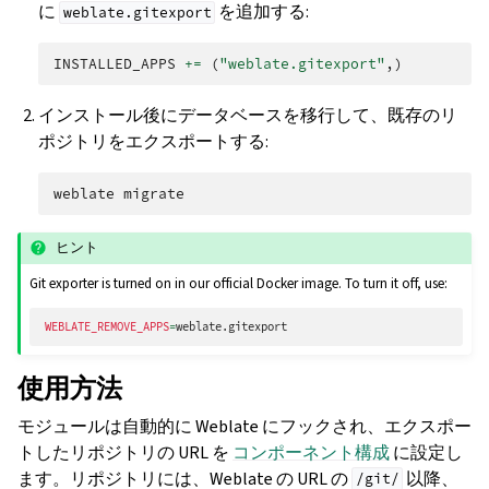
に
を追加する:
weblate.gitexport
INSTALLED_APPS
+=
(
"weblate.gitexport"
,)
インストール後にデータベースを移行して、既存のリ
ポジトリをエクスポートする:
weblate
ヒント
Git exporter is turned on in our official Docker image. To turn it off, use:
WEBLATE_REMOVE_APPS
=
使用方法
モジュールは自動的に Weblate にフックされ、エクスポー
トしたリポジトリの URL を
コンポーネント構成
に設定し
ます。リポジトリには、Weblate の URL の
以降、
/git/