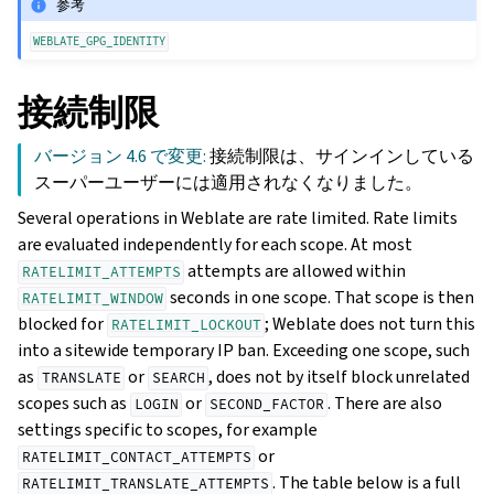
参考
WEBLATE_GPG_IDENTITY
接続制限
バージョン 4.6 で変更:
接続制限は、サインインしている
スーパーユーザーには適用されなくなりました。
Several operations in Weblate are rate limited. Rate limits
are evaluated independently for each scope. At most
attempts are allowed within
RATELIMIT_ATTEMPTS
seconds in one scope. That scope is then
RATELIMIT_WINDOW
blocked for
; Weblate does not turn this
RATELIMIT_LOCKOUT
into a sitewide temporary IP ban. Exceeding one scope, such
as
or
, does not by itself block unrelated
TRANSLATE
SEARCH
scopes such as
or
. There are also
LOGIN
SECOND_FACTOR
settings specific to scopes, for example
or
RATELIMIT_CONTACT_ATTEMPTS
. The table below is a full
RATELIMIT_TRANSLATE_ATTEMPTS