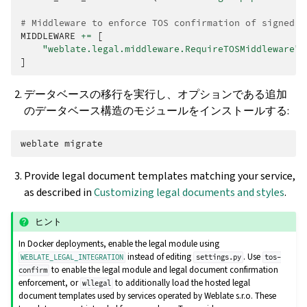
# Middleware to enforce TOS confirmation of signed i
MIDDLEWARE
+=
[
"weblate.legal.middleware.RequireTOSMiddleware"
,
]
データベースの移行を実行し、オプションである追加
のデータベース構造のモジュールをインストールする:
weblate
Provide legal document templates matching your service,
as described in
Customizing legal documents and styles
.
ヒント
In Docker deployments, enable the legal module using
instead of editing
. Use
WEBLATE_LEGAL_INTEGRATION
settings.py
tos-
to enable the legal module and legal document confirmation
confirm
enforcement, or
to additionally load the hosted legal
wllegal
document templates used by services operated by Weblate s.r.o. These