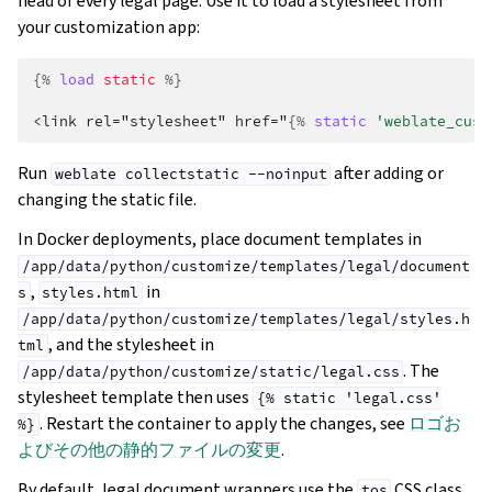
head of every legal page. Use it to load a stylesheet from
your customization app:
{%
load
static
%}
<link rel="stylesheet" href="
{%
static
'weblate_cust
Run
after adding or
weblate
collectstatic
--noinput
changing the static file.
In Docker deployments, place document templates in
/app/data/python/customize/templates/legal/document
,
in
s
styles.html
/app/data/python/customize/templates/legal/styles.h
, and the stylesheet in
tml
. The
/app/data/python/customize/static/legal.css
stylesheet template then uses
{%
static
'legal.css'
. Restart the container to apply the changes, see
ロゴお
%}
よびその他の静的ファイルの変更
.
By default, legal document wrappers use the
CSS class.
tos