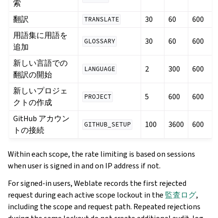
索
翻訳
30
60
600
TRANSLATE
用語集に用語を
30
60
600
GLOSSARY
追加
新しい言語での
2
300
600
LANGUAGE
翻訳の開始
新しいプロジェ
5
600
600
PROJECT
クトの作成
GitHub アカウン
100
3600
600
GITHUB_SETUP
トの接続
Within each scope, the rate limiting is based on sessions
when user is signed in and on IP address if not.
For signed-in users, Weblate records the first rejected
request during each active scope lockout in the
監査ログ
,
including the scope and request path. Repeated rejections