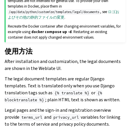
templates are not intended for general use. To provide your own
templates in Docker, place them in
, see
ロゴお
/app/data/python/customize/templates/legal/documents
よびその他の静的ファイルの変更
.
Recreate the Docker container after changing environment variables, for
example using
docker compose up -d
. Restarting an existing
container does not apply changed environment values.
使用方法
After installation and customization, the legal documents
are shown in the Weblate UI.
The legal document templates are regular Django
templates. Text is translated only when you use Django
translation tags such as
or
{%
translate
%}
{%
; plain HTML text is shown as written.
blocktranslate
%}
Legal pages and the sign-in and registration overview
provide
and
variables for linking
terms_url
privacy_url
to the terms of service and privacy policy documents.