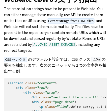
The translation strings have to be present in Weblate. You
can either manage these manually, use API to create them
or list files or URLs using
and
Extract strings from HTML files
Weblate will extract them automatically. The files have to
present in the repository or contain remote URLs which will
be download and parsed regularly by Weblate. Remote URLs
are restricted by
, including any
ALLOWED_ASSET_DOMAINS
redirect targets.
のデフォルト設定では、CSS クラス
の
CSS セレクタ
l10n
要素を抽出します。次のスニペットから 2 つの文字列を抽
出する例:
<
section
class
=
"content"
>
<
div
class
=
"row"
>
<
div
class
=
"wrap"
>
<
h1
class
=
"section-title min-m l10n"
>
Mai
<
div
class
=
"page-desc"
>
<
p
class
=
"l10n"
>
We're sorry, but thi