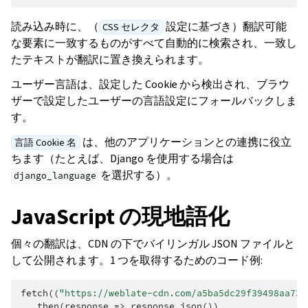
読み込み時に、（
設定に基づき）翻訳可能
CSS セレクタ
な要素に一致するものがすべて自動的に検索され、一致し
たテキストが翻訳に置き換えられます。
ユーザー言語は、設定した Cookie から検出され、ブラウ
ザーで設定したユーザーの言語設定にフォールバックしま
す。
は、他のアプリケーションとの連携に役立
言語 Cookie 名
ちます（たとえば、Django を使用する場合は
を選択する）。
django_language
JavaScript の現地語化
個々の翻訳は、CDN の下でバイリンガル JSON ファイルと
して公開されます。1 つを取得するためのコード例:
fetch
((
"https://weblate-cdn.com/a5ba5dc29f39498aa734
.
then
(
response
=>
response
.
json
())