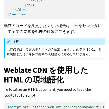
</
div
>
</
div
>
</
div
>
</
section
>
既存のコードを変更したくない場合は、
をセレクタに
*
して全ての要素を処理の対象にできます。
注釈
現時点では、要素のテキストのみ抽出します。このアドオンは、要
素属性または子を持つ要素の現地語化に対応していません。
Weblate CDN を使用した
HTML の現地語化
To localize an HTML document, you need to load the
script:
weblate.js
<
script
src
=
"https://weblate-cdn.com/a5ba5dc29f39498