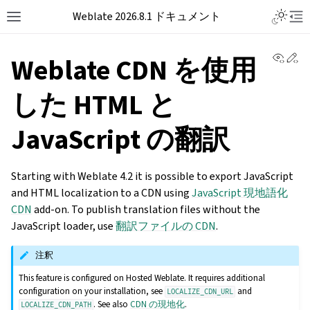
Weblate 2026.8.1 ドキュメント
View 
Ed
Weblate CDN を使用
した HTML と
JavaScript の翻訳
Starting with Weblate 4.2 it is possible to export JavaScript
and HTML localization to a CDN using
JavaScript 現地語化
CDN
add-on. To publish translation files without the
JavaScript loader, use
翻訳ファイルの CDN
.
注釈
This feature is configured on Hosted Weblate. It requires additional
configuration on your installation, see
and
LOCALIZE_CDN_URL
. See also
CDN の現地化
.
LOCALIZE_CDN_PATH