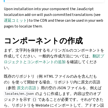
Upon installation into your component the JavaScript
localization add-on will push committed translations (see
遅延コミット
) to the CDN and these can be used in your web
pages to localize them.
コンポーネントの作成
まず、文字列を保持するモノリンガルのコンポーネントを
作成してください。一般的な作成方法については、
翻訳プ
ロジェクトとコンポーネントの追加
を確認してくださ
い。
既存のリポジトリ（例: HTML ファイルのみを含んだも
の）を使って開始する場合、リポジトリ内に原文の言語
（参照:
原文の言語
）用の空の JSON ファイルを、例えば
のように作成します。内容は空のオブ
locales/en.json
ジェクトを示す
であることが必要です。それができた
{}
ら、リポジトリを Weblate にインポートして、アドオン設