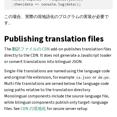
.
then
(
data
=>
console
.
log
(
data
));
この場合、実際の現地語化のプログラムの実装が必要で
す。
Publishing translation files
The
翻訳ファイルの CDN
add-on publishes translation files
directly to the CDN. It does not generate a JavaScript loader
or convert translations into bilingual JSON.
Single-file translations are named using the language code
and original file extension, for example
or
.
cs.json
de.po
Multi-file translations are served below the language code
using paths relative to the translation directory.
Monolingual components include the source language file,
while bilingual components publish only target-language
files. See
CDN の現地化
for secure server setup.