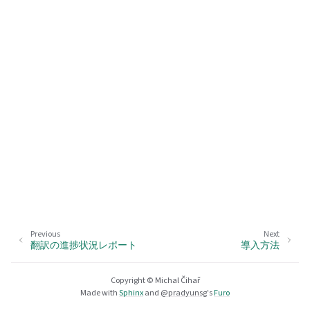
Previous
Next
翻訳の進捗状況レポート
導入方法
Copyright © Michal Čihař
Made with
Sphinx
and
@pradyunsg
's
Furo