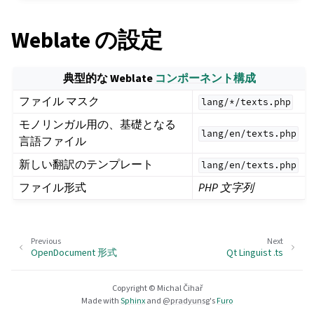
Weblate の設定
典型的な Weblate
コンポーネント構成
ファイル マスク
lang/*/texts.php
モノリンガル用の、基礎となる
lang/en/texts.php
言語ファイル
新しい翻訳のテンプレート
lang/en/texts.php
ファイル形式
PHP 文字列
Previous
Next
OpenDocument 形式
Qt Linguist .ts
Copyright © Michal Čihař
Made with
Sphinx
and
@pradyunsg
's
Furo