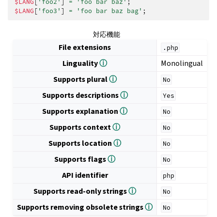
$LANG
[
'foo2'
]
=
'foo bar baz'
;
$LANG
[
'foo3'
]
=
'foo bar baz bag'
;
対応機能
File extensions
.php
Linguality
ⓘ
Monolingual
Supports plural
ⓘ
No
Supports descriptions
ⓘ
Yes
Supports explanation
ⓘ
No
Supports context
ⓘ
No
Supports location
ⓘ
No
Supports flags
ⓘ
No
API identifier
php
Supports read-only strings
ⓘ
No
Supports removing obsolete strings
ⓘ
No