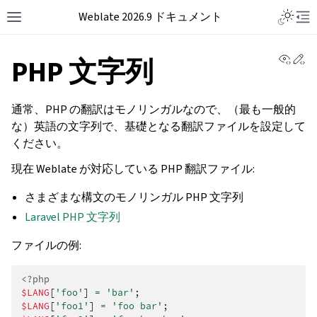
Weblate 2026.9 ドキュメント
View 
Ed
PHP 文字列
通常、PHP の翻訳はモノリンガルなので、（最も一般的
な）英語の文字列で、基礎となる翻訳ファイルを設定して
ください。
現在 Weblate が対応している PHP 翻訳ファイル:
さまざまな構文のモノリンガル PHP 文字列
Laravel PHP 文字列
ファイルの例:
<?php
$LANG
[
'foo'
]
=
'bar'
;
$LANG
[
'foo1'
]
=
'foo bar'
;