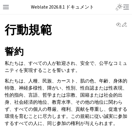
Weblate 2026.8.1 ドキュメント
View 
Ed
行動規範
誓約
私たちは、すべての人が歓迎され、安全で、公平なコミュ
ニティを実現することを誓います。
私たちは、人種、民族、カースト、肌の色、年齢、身体的
特徴、神経多様性、障がい、性別、性自認または性表現、
性的指向、言語、哲学または宗教、国籍または社会的出
身、社会経済的地位、教育水準、その他の地位に関わら
ず、すべての個人の尊厳、権利、貢献を尊重し、促進する
環境を育むことに尽力します。この規範に従い誠実に参加
するすべての人に、同じ参加の権利が与えられます。