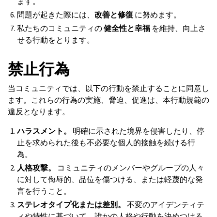
ます。
問題が起きた際には、
改善と修復
に努めます。
私たちのコミュニティの
健全性と幸福
を維持、向上さ
せる行動をとります。
禁止行為
当コミュニティでは、以下の行動を禁止することに同意し
ます。これらの行為の実施、脅迫、促進は、本行動規範の
違反となります。
ハラスメント。
明確に示された境界を侵害したり、停
止を求められた後も不必要な個人的接触を続ける行
為。
人格攻撃。
コミュニティのメンバーやグループの人々
に対して侮辱的、品位を傷つける、または軽蔑的な発
言を行うこと。
ステレオタイプ化または差別。
不変のアイデンティテ
ィや特性に基づいて、誰かの人格や行動を決めつける