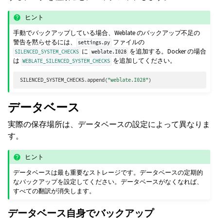
ヒント
手動でバックアップしている場合、Weblate のバックアップ不足の
警告を黙らせるには、
ファイルの
settings.py
に
を追加する。Docker の場合
SILENCED_SYSTEM_CHECKS
weblate.I028
は
を追加してください。
WEBLATE_SILENCED_SYSTEM_CHECKS
SILENCED_SYSTEM_CHECKS
.
append
(
"weblate.I028"
)
データベース
実際の保存場所は、データベースの設定によって異なりま
す。
ヒント
データベースは最も重要なストレージです。データベースの定期的
なバックアップを設定してください。データベースがなくなれば、
すべての翻訳が消失します。
データベース自身でバックアップ