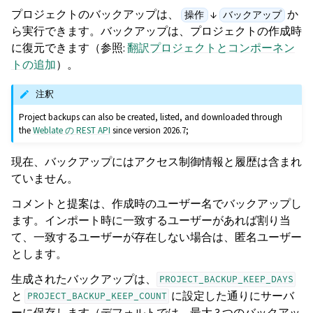
プロジェクトのバックアップは、
↓
か
操作
バックアップ
ら実行できます。バックアップは、プロジェクトの作成時
に復元できます（参照:
翻訳プロジェクトとコンポーネン
トの追加
）。
注釈
Project backups can also be created, listed, and downloaded through
the
Weblate の REST API
since version 2026.7;
現在、バックアップにはアクセス制御情報と履歴は含まれ
ていません。
コメントと提案は、作成時のユーザー名でバックアップし
ます。インポート時に一致するユーザーがあれば割り当
て、一致するユーザーが存在しない場合は、匿名ユーザー
とします。
生成されたバックアップは、
PROJECT_BACKUP_KEEP_DAYS
と
に設定した通りにサーバ
PROJECT_BACKUP_KEEP_COUNT
ーに保存します（デフォルトでは、最大 3 つのバックアッ