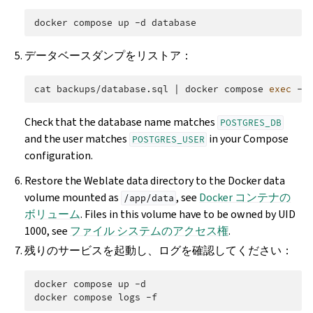
docker
compose
up
-d
データベースダンプをリストア：
cat
backups/database.sql
|
docker
compose
exec
-T
Check that the database name matches
POSTGRES_DB
and the user matches
in your Compose
POSTGRES_USER
configuration.
Restore the Weblate data directory to the Docker data
volume mounted as
, see
Docker コンテナの
/app/data
ボリューム
. Files in this volume have to be owned by UID
1000, see
ファイル システムのアクセス権
.
残りのサービスを起動し、ログを確認してください：
docker
compose
up
-d

docker
compose
logs