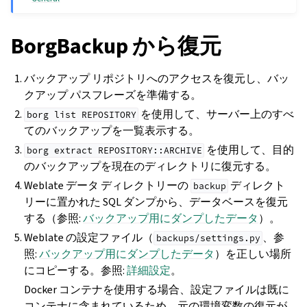
BorgBackup から復元
バックアップ リポジトリへのアクセスを復元し、バッ
クアップ パスフレーズを準備する。
を使用して、サーバー上のすべ
borg
list
REPOSITORY
てのバックアップを一覧表示する。
を使用して、目的
borg
extract
REPOSITORY::ARCHIVE
のバックアップを現在のディレクトリに復元する。
Weblate データ ディレクトリーの
ディレクト
backup
リーに置かれた SQL ダンプから、データベースを復元
する（参照:
バックアップ用にダンプしたデータ
）。
Weblate の設定ファイル（
、参
backups/settings.py
照:
バックアップ用にダンプしたデータ
）を正しい場所
にコピーする。参照:
詳細設定
。
Docker コンテナを使用する場合、設定ファイルは既に
コンテナに含まれているため、元の環境変数の復元が