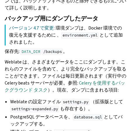
ンでは、バックアップすべきものと除外できるものについ
て詳しく説明します。
バックアップ用にダンプしたデータ
バージョン 4.7 で変更:
環境ダンプは、Docker 環境での
復元を支援するために 、
として追加
environment.yml
されました。
保存先:
。
DATA_DIR
/backups
Weblate は、さまざまなデータをここにダンプします。こ
れらのファイルを含めて、より完全なバックアップを取る
ことができます。ファイルは毎日更新されます（実行中の
Celery beats サーバーが必要。参照:
Celery を使用するバッ
クグラウンド タスク
）。現在、ダンプに含まれる項目:
Weblate の設定ファイル
（拡張版として
settings.py
も存在する）。
settings-expanded.py
PostgreSQL データベースを、
としてバ
database.sql
ックアップする。