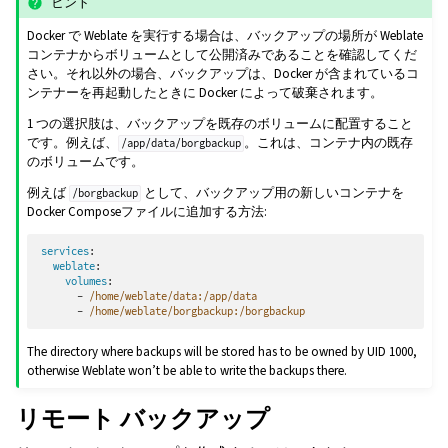
ヒント
Docker で Weblate を実行する場合は、バックアップの場所が Weblate
コンテナからボリュームとして公開済みであることを確認してくだ
さい。それ以外の場合、バックアップは、Docker が含まれているコ
ンテナーを再起動したときに Docker によって破棄されます。
1 つの選択肢は、バックアップを既存のボリュームに配置すること
です。例えば、
。これは、コンテナ内の既存
/app/data/borgbackup
のボリュームです。
例えば
として、バックアップ用の新しいコンテナを
/borgbackup
Docker Composeファイルに追加する方法:
services
:
weblate
:
volumes
:
-
/home/weblate/data:/app/data
-
/home/weblate/borgbackup:/borgbackup
The directory where backups will be stored has to be owned by UID 1000,
otherwise Weblate won’t be able to write the backups there.
リモート バックアップ