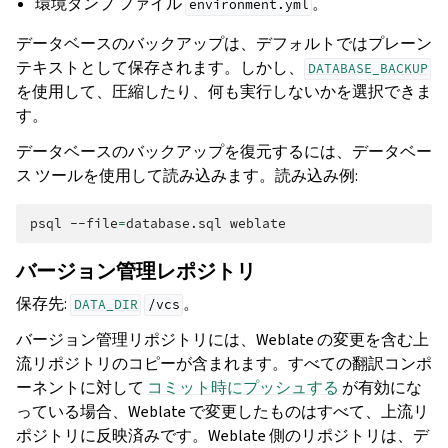
環境ダンプ ファイル
。
environment.yml
データベースのバックアップは、デフォルトではプレーン
テキストとして保存されます。しかし、
DATABASE_BACKUP
を使用して、圧縮したり、何も実行しないかを選択できま
す。
データベースのバックアップを復元するには、データベー
ス ツールを使用して読み込みます。読み込み例:
psql
--file
=
database.sql
バージョン管理レポジトリ
保存先:
。
DATA_DIR
/vcs
バージョン管理リポジトリには、Weblate の変更を含む上
流リポジトリのコピーが含まれます。すべての翻訳コンポ
ーネントに対して
コミット時にプッシュする
が有効にな
っている場合、Weblate で変更したものはすべて、上流リ
ポジトリに反映済みです。Weblate 側のリポジトリは、デ