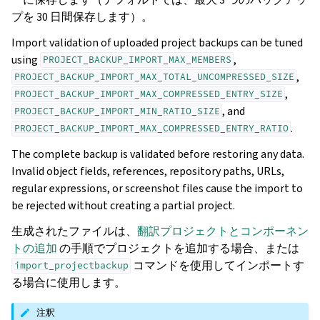
プを 30 日間保存します）。
Import validation of uploaded project backups can be tuned
using
,
PROJECT_BACKUP_IMPORT_MAX_MEMBERS
,
PROJECT_BACKUP_IMPORT_MAX_TOTAL_UNCOMPRESSED_SIZE
,
PROJECT_BACKUP_IMPORT_MAX_COMPRESSED_ENTRY_SIZE
, and
PROJECT_BACKUP_IMPORT_MIN_RATIO_SIZE
.
PROJECT_BACKUP_IMPORT_MAX_COMPRESSED_ENTRY_RATIO
The complete backup is validated before restoring any data.
Invalid object fields, references, repository paths, URLs,
regular expressions, or screenshot files cause the import to
be rejected without creating a partial project.
生成されたファイルは、
翻訳プロジェクトとコンポーネン
トの追加
の手順でプロジェクトを追加する場合、または
コマンドを使用してインポートす
import_projectbackup
る場合に使用します。
注釈