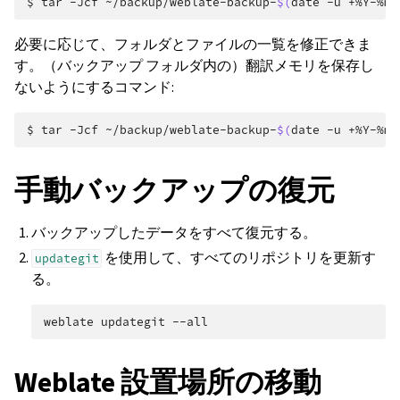
$ 
tar
-Jcf
~/backup/weblate-backup-
$(
date
-u
+%Y-%m-
必要に応じて、フォルダとファイルの一覧を修正できま
す。（バックアップ フォルダ内の）翻訳メモリを保存し
ないようにするコマンド:
$ 
tar
-Jcf
~/backup/weblate-backup-
$(
date
-u
+%Y-%m-
手動バックアップの復元
バックアップしたデータをすべて復元する。
を使用して、すべてのリポジトリを更新す
updategit
る。
weblate
updategit
Weblate 設置場所の移動